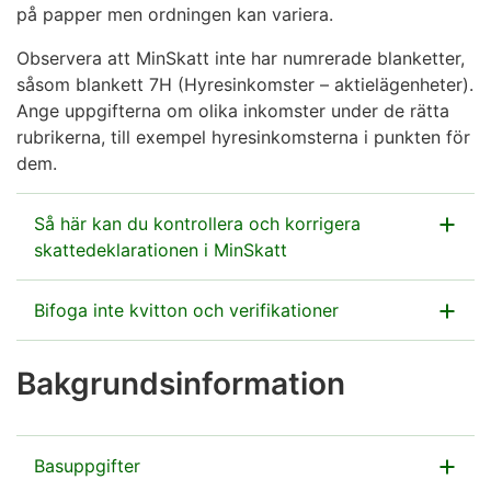
på papper men ordningen kan variera.
Observera att MinSkatt inte har numrerade blanketter,
såsom blankett 7H (Hyresinkomster – aktielägenheter).
Ange uppgifterna om olika inkomster under de rätta
rubrikerna, till exempel hyresinkomsterna i punkten för
dem.
Så här kan du kontrollera och korrigera
skattedeklarationen i MinSkatt
Bifoga inte kvitton och verifikationer
Logga in i MinSkatt (öppnas i ett nytt fönster)
När du kompletterar din förhandsifyllda
I sektionen
Inkomstskatt
Bakgrundsinformation
skattedeklaration i MinSkatt kan du fylla i alla
för personer
ska du välja
SE BILD
uppgifter som behövs i de olika deklarationsfaserna.
punkten Förhandsifylld
Verifikationer och kvitton bifogas inte − du ska dock
skattedeklaration 2025 och
Basuppgifter
bevara dem själv.
där länken
Kontrollera den