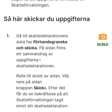
pappersblankett
ska du använda blankett 50A
Skatteförvaltningen.
Så här deklarerar du i MinSkatt
Förvärvsinkomster och avdrag från dem.
Så här skickar du uppgifterna
Gå till fasen
Övriga avdrag
på
skattedeklarationen. Punkten
Internationella
situationer
kommer fram när du nere på sidan väljer
Gå till skattedeklarationens
länken
Visa mera.
sista fas
Förhandsgranska
SE BILD
och skicka.
På sidan finns
Ange dina yrkanden i punkten Internationella
ett sammandrag av
situationer. Välj Ja om du vill yrka på att skatteavtalet
uppgifterna i
eller begränsad skattskyldighet ska beaktas. Markera
skattedeklarationen.
punkten för ditt yrkande och bifoga de nödvändiga
dokumenten via knappen
Lägg till en fil.
Rulla till slutet av sidan. Välj
nere på sidan
Om du deklarerar förvärvs- och kapitalinkomster från
knappen
Skick
a. Efter det
utlandet ska du gå till punkten
Utländska inkomster.
får du en bekräftelse på att
Mer information
Skatteförvaltningen tagit
emot din skattedeklaration.