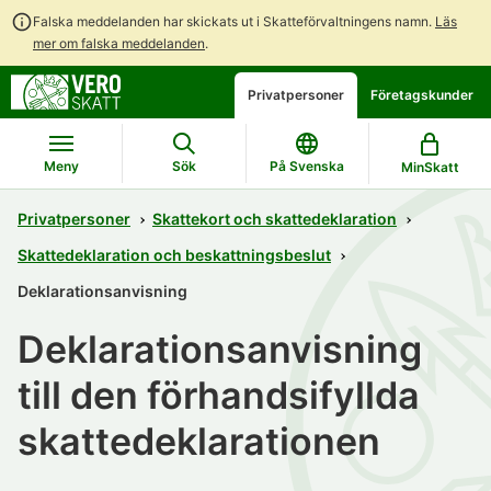
Falska meddelanden har skickats ut i Skatteförvaltningens namn.
Läs
mer om falska meddelanden
.
Gå
Gå
Öppna
Privatpersoner
Företagskunder
direkt
till
en
till
hela
chattbot-
innehållet
webbplatsens
diskussion
Meny
Sök
På Svenska
MinSkatt
sökning
Privatpersoner
Skattekort och skattedeklaration
Skattedeklaration och beskattningsbeslut
Deklarationsanvisning
Deklarationsanvisning
till den förhandsifyllda
skattedeklarationen