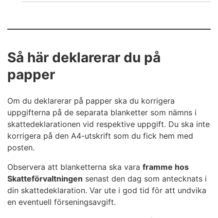
Läs mer om
allmän och begränsad skattskyldighet
beskattningen av studerande från utlandet
Så här deklarerar du på
beskattningen av forskare och lärare som
papper
kommer från utlandet till Finland
sjukförsäkringsavgifter i internationella
Om du deklarerar på papper ska du korrigera
arbetssituationer
uppgifterna på de separata blanketter som nämns i
skattedeklarationen vid respektive uppgift. Du ska inte
beskattningen av utländska hyrda arbetstagare
korrigera på den A4-utskrift som du fick hem med
Så här deklarerar du på papper
posten.
Observera att blanketterna ska vara
framme hos
Använd rätt blankett:
Skatteförvaltningen
senast den dag som antecknats i
din skattedeklaration. Var ute i god tid för att undvika
yrkanden som gäller internationella situationer:
en eventuell förseningsavgift.
blankett 50A Förvärvsinkomster och avdrag