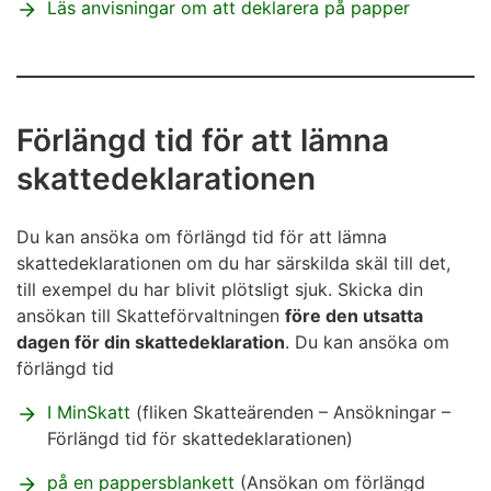
från dem
Läs anvisningar om att deklarera på papper
blankett 50B Kapitalinkomster och avdrag
från dem
utländska förvärvsinkomster:
blankett 16A
Utredning av utlandsinkomster, förvärvsinkomster
Förlängd tid för att lämna
kapitalinkomster från utlandet:
blankett 16B
skattedeklarationen
Utredning av utlandsinkomster, kapitalinkomster.
Du kan ansöka om förlängd tid för att lämna
skattedeklarationen om du har särskilda skäl till det,
till exempel du har blivit plötsligt sjuk. Skicka din
ansökan till Skatteförvaltningen
före den utsatta
dagen för din skattedeklaration
. Du kan ansöka om
förlängd tid
I MinSkatt
(fliken Skatteärenden – Ansökningar –
Förlängd tid för skattedeklarationen)
på en pappersblankett
(Ansökan om förlängd