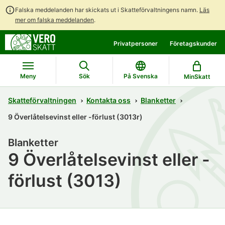
Falska meddelanden har skickats ut i Skatteförvaltningens namn.
Läs
mer om falska meddelanden
.
Gå
Gå
Öppna
Privatpersoner
Företagskunder
direkt
till
en
till
hela
chattbot-
innehållet
webbplatsens
diskussion
Meny
Sök
På Svenska
MinSkatt
sökning
Skatteförvaltningen
Kontakta oss
Blanketter
9 Överlåtelsevinst eller -förlust (3013r)
Blanketter
9 Överlåtelsevinst eller -
förlust (3013)