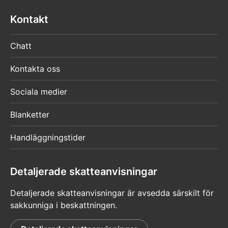
Du sköter ditt minderåriga barns ärenden
Kontakt
Du kan sköta ditt minderåriga barns
skatteärenden i MinSkatt utan någon Suomi.fi-
Chatt
fullmakt. Logga in i MinSkatt och välj ”Sköt
ärenden på någon annans vägnar”.
Kontakta oss
Läs mer om att sköta ärenden på ditt
Sociala medier
minderåriga barns vägnar på Suomi.fi.
Blanketter
Du sköter ärenden utifrån intressebevakning
Handläggningstider
Du behöver ingen Suomi.fi-fullmakt om
intressebevakningsfullmakten har bekräftats
Detaljerade skatteanvisningar
eller om du har registrerats som privat
Detaljerade skatteanvisningar är avsedda särskilt för
intressebevakare. Logga in i MinSkatt och välj
sakkunniga i beskattningen.
”Sköt ärenden på någon annans vägnar”.