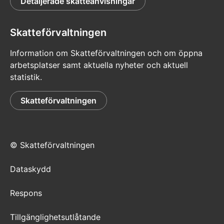
Detaljerade skatteanvisningar
Läs mer på sidan Så här ger du en fullmakt
i punkten ”Du är
intressebevakningsfullmäktig eller privat
Skatteförvaltningen
intressebevakare”.
Information om Skatteförvaltningen och om öppna
Observera: Om du är allmän intressebevakare
arbetsplatser samt aktuella nyheter och aktuell
kan du endast sköta ärenden med
statistik.
pappersblanketter.
Skatteförvaltningen
Huomio
osio
päättyy
© Skatteförvaltningen
Dataskydd
Respons
Tillgänglighetsutlåtande