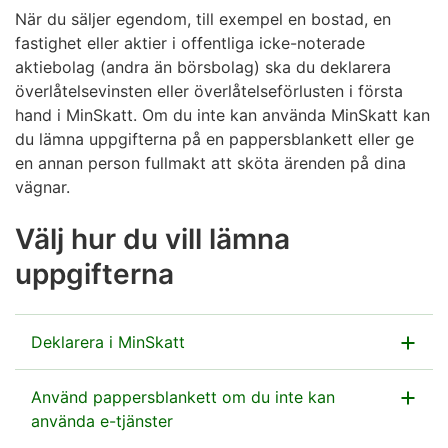
När du säljer egendom, till exempel en bostad, en
fastighet eller aktier i offentliga icke-noterade
aktiebolag (andra än börsbolag) ska du deklarera
överlåtelsevinsten eller överlåtelseförlusten i första
hand i MinSkatt. Om du inte kan använda MinSkatt kan
du lämna uppgifterna på en pappersblankett eller ge
en annan person fullmakt att sköta ärenden på dina
vägnar.
Välj hur du vill lämna
uppgifterna
Deklarera i MinSkatt
Observera att MinSkatt inte har numrerade blanketter,
Använd pappersblankett om du inte kan
såsom blankett 9.
använda e-tjänster