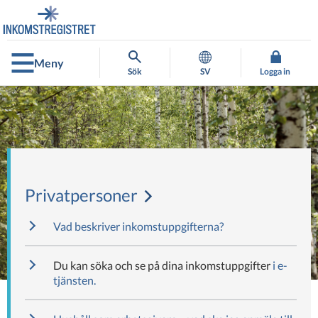
Gå
Gå
direkt
till
till
hela
innehållet
webbplatsens
Meny
sökning
Sök
SV
Logga in
Privatpersoner
Vad beskriver inkomstuppgifterna?
Du kan söka och se på dina inkomstuppgifter
i e-
tjänsten.