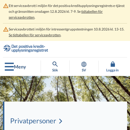
Ett serviceavbrott i miljön för det positiva kreditupplysningsregistrets e-tjänst
och gränssnitten onsdagen 12.8.2026 kl. 7-9. Se
tidtabellen för
serviceavbrotten
.
Serviceavbrottet i miljön för intressentgruppstestningen 10.8.2026 kl. 13-15.
Se tidtabellen för serviceavbrotten
.
Gå
Gå
direkt
till
till
hela
innehållet
webbplatsens
Meny
sökning
Sök
SV
Logga in
Privatpersoner