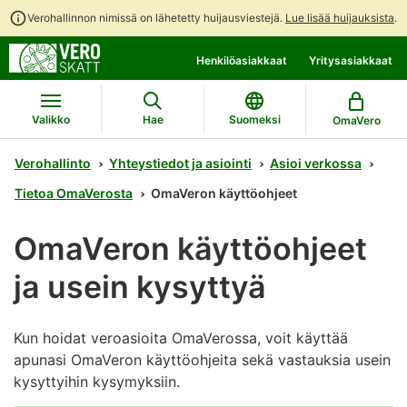
Verohallinnon nimissä on lähetetty huijausviestejä.
Lue lisää huijauksista
.
Siirry
Siirry
Avaa
Henkilöasiakkaat
Yritysasiakkaat
suoraan
koko
chattibotin
sisältöön
sivuston
keskustelu
hakuun
Valikko
Hae
Suomeksi
OmaVero
Verohallinto
Yhteystiedot ja asiointi
Asioi verkossa
Tietoa OmaVerosta
OmaVeron käyttöohjeet
OmaVeron käyttöohjeet
ja usein kysyttyä
Kun hoidat veroasioita OmaVerossa, voit käyttää
apunasi OmaVeron käyttöohjeita sekä vastauksia usein
kysyttyihin kysymyksiin.