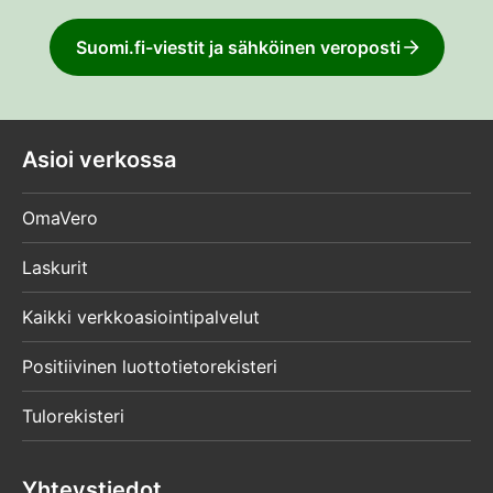
Suomi.fi-viestit ja sähköinen veroposti
Asioi verkossa
OmaVero
Laskurit
Kaikki verkkoasiointipalvelut
Positiivinen luottotietorekisteri
Tulorekisteri
Yhteystiedot