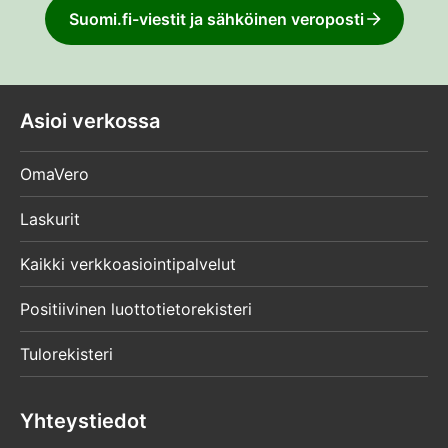
Suomi.fi-viestit ja sähköinen veroposti
Asioi verkossa
OmaVero
Laskurit
Kaikki verkkoasiointipalvelut
Positiivinen luottotietorekisteri
Tulorekisteri
Yhteystiedot