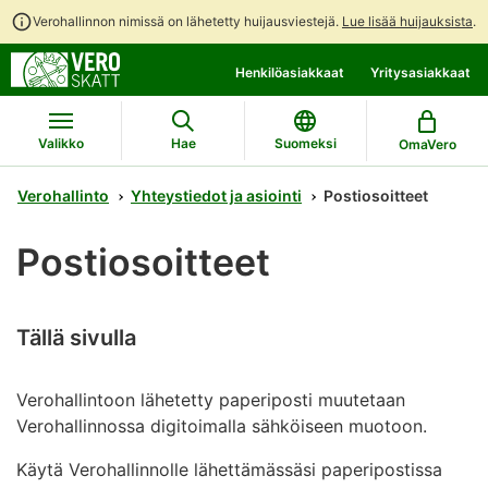
Verohallinnon nimissä on lähetetty huijausviestejä.
Lue lisää huijauksista
.
Siirry
Siirry
Avaa
Henkilöasiakkaat
Yritysasiakkaat
suoraan
koko
chattibotin
sisältöön
sivuston
keskustelu
hakuun
Valikko
Hae
Suomeksi
OmaVero
Verohallinto
Yhteystiedot ja asiointi
Postiosoitteet
Postiosoitteet
Tällä sivulla
Verohallintoon lähetetty paperiposti muutetaan
Verohallinnossa digitoimalla sähköiseen muotoon.
Käytä Verohallinnolle lähettämässäsi paperipostissa