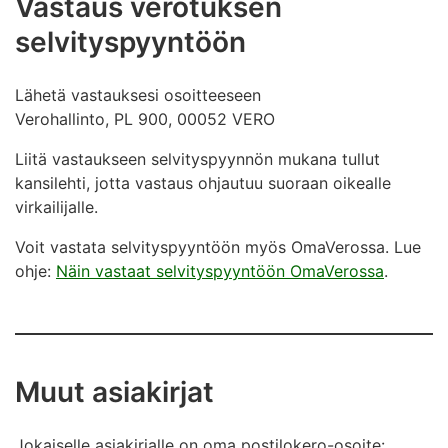
Vastaus verotuksen
selvityspyyntöön
Lähetä vastauksesi osoitteeseen
Verohallinto, PL 900, 00052 VERO
Liitä vastaukseen selvityspyynnön mukana tullut
kansilehti, jotta vastaus ohjautuu suoraan oikealle
virkailijalle.
Voit vastata selvityspyyntöön myös OmaVerossa. Lue
ohje:
Näin vastaat selvityspyyntöön OmaVerossa
.
Muut asiakirjat
Jokaiselle asiakirjalle on oma postilokero-osoite: