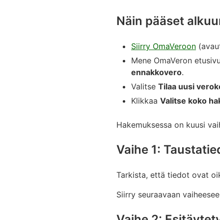
Näin pääset alkuu
Siirry OmaVeroon
(avau
Mene OmaVeron etusivu
ennakkovero
.
Valitse
Tilaa uusi verok
Klikkaa
Valitse koko h
Hakemuksessa on kuusi vai
Vaihe 1: Taustatie
Tarkista, että tiedot ovat oi
Siirry seuraavaan vaiheesee
Vaihe 2: Esitäytet