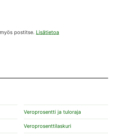
en määrästä koko vuonna
n myös postitse.
Lisätietoa
Veroprosentti ja tuloraja
Veroprosenttilaskuri