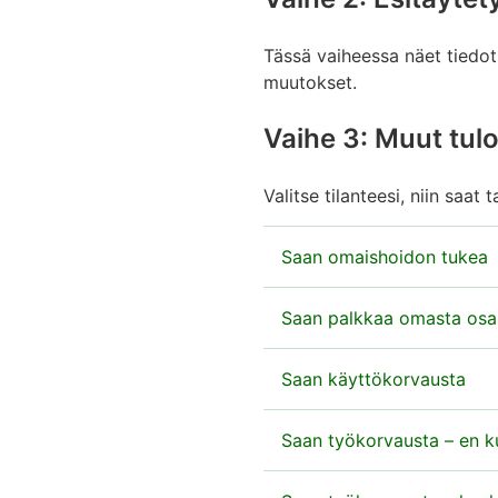
​Tässä vaiheessa näet tiedot
muutokset.
Vaihe 3: Muut tulo
Valitse tilanteesi, niin saat
Saan omaishoidon tukea
Ilmoita omaishoidon tuki
Saan palkkaa omasta osak
Vieritä sivua, kunnes 
Toimi tämän ohjeen mukaan
Saan käyttökorvausta
Valitse
Kyllä
kohdass
nostat vuoden aikana p
Merkitse arvio koko v
Tarkista tarvittaessa,
Saan työkorvausta – en kuu
mikä 
olet YEL-vakuutettu j
YEL-työtulon määrä on 