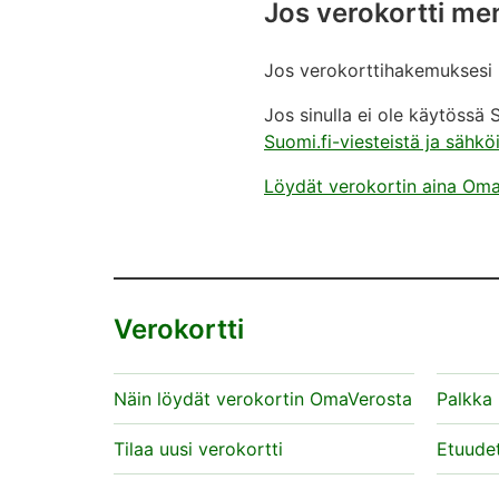
Jos verokortti men
Valitse painike
Kyllä
(brutto).
Jos verokorttihakemuksesi m
Jos sinulla ei ole käytössä 
Suomi.fi-viesteistä ja sähkö
Löydät verokortin aina OmaVe
Verokortti
Näin löydät verokortin OmaVerosta
Palkka
Tilaa uusi verokortti
Etuude