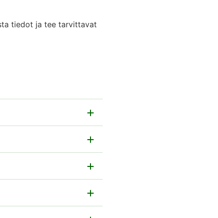
a tiedot ja tee tarvittavat
ndiittiyhtiöstä
iden ennakonpidätyksistä.