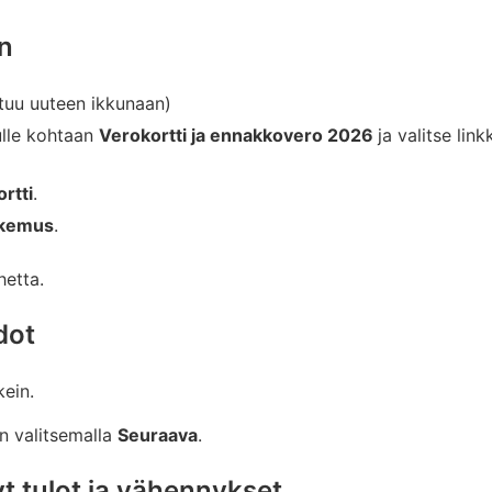
n
tuu uuteen ikkunaan)
lle kohtaan
Verokortti ja ennakkovero 2026
ja valitse link
ortti
.
akemus
.
hetta.
dot
kein.
n valitsemalla
Seuraava
.
yt tulot ja vähennykset