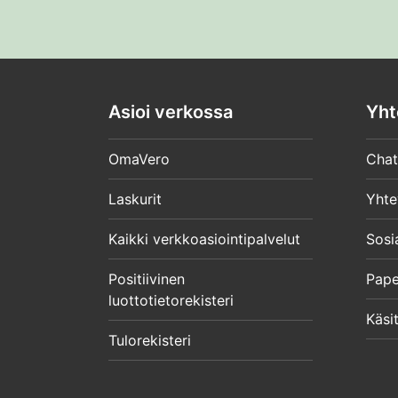
Asioi verkossa
Yht
OmaVero
Chat
Laskurit
Yhte
Kaikki verkkoasiointipalvelut
Sosi
Positiivinen
Pape
luottotietorekisteri
Käsit
Tulorekisteri