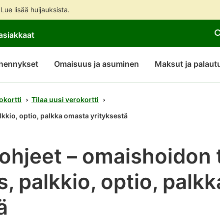
.
Lue lisää huijauksista
.
Siirry
Siirry
Avaa
asiakkaat
suoraan
koko
chattibotin
sisältöön
sivuston
keskustelu
hakuun
hennykset
Omaisuus ja asuminen
Maksut ja palaut
okortti
Tilaa uusi verokortti
kkio, optio, palkka omasta yrityksestä
hjeet – omaishoidon t
, palkkio, optio, palk
ä