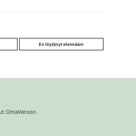
En löytänyt etsimääni
udut OmaVeroon.