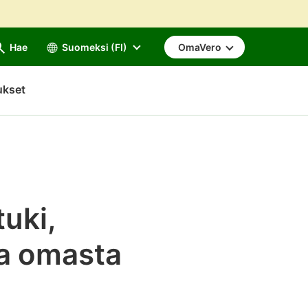
Hae
Suomeksi (FI)
OmaVero
ukset
uki,
ka omasta