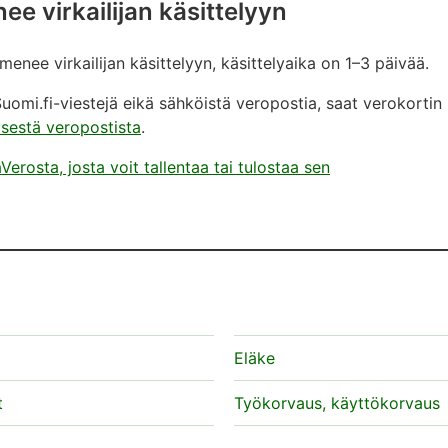
ee virkailijan käsittelyyn
. Ilmoita option määrä koko vuodelta kohdassa Arvio tuloj
enee virkailijan käsittelyyn, käsittelyaika on 1–3 päivää.
Suomi.fi-viestejä eikä sähköistä veropostia, saat verokorti
isestä veropostista
.
rosta, josta voit tallentaa tai tulostaa sen
Eläke
t
Työkorvaus, käyttökorvaus