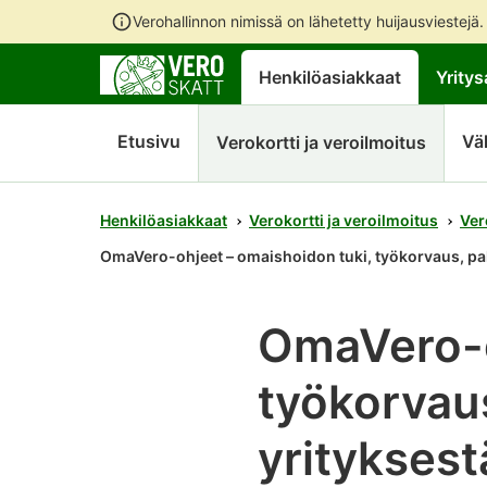
Verohallinnon nimissä on lähetetty huijausviestejä
Henkilöasiakkaat
Yritys
Etusivu
Vä
Verokortti ja veroilmoitus
Henkilöasiakkaat
Verokortti ja veroilmoitus
Ver
OmaVero-ohjeet – omaishoidon tuki, työkorvaus, pal
OmaVero-o
työkorvaus
yrityksest