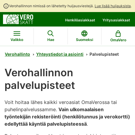
Verohallinnon nimissä on lähetetty huijausviestejä.
Lue lisää huijauksista
.
Siirry
Siirry
Avaa
Henkilöasiakkaat
Yritysasiakkaat
suoraan
koko
chattibotin
sisältöön
sivuston
keskustelu
hakuun
Valikko
Hae
Suomeksi
OmaVero
Verohallinto
Yhteystiedot ja asiointi
Palvelupisteet
Verohallinnon
palvelupisteet
Voit hoitaa lähes kaikki veroasiat OmaVerossa tai
puhelinpalvelussamme.
Vain ulkomaalaisen
työntekijän rekisteröinti (henkilötunnus ja verokortti)
edellyttää käyntiä palvelupisteessä
.