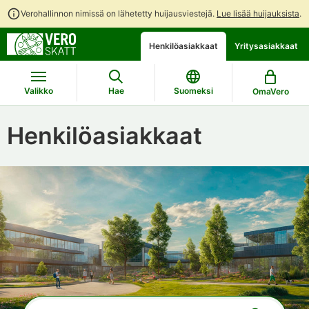
Verohallinnon nimissä on lähetetty huijausviestejä.
Lue lisää huijauksista
.
Siirry
Siirry
Avaa
Henkilöasiakkaat
Yritysasiakkaat
suoraan
koko
chattibotin
sisältöön
sivuston
keskustelu
hakuun
Valikko
Hae
Suomeksi
OmaVero
Henkilöasiakkaat