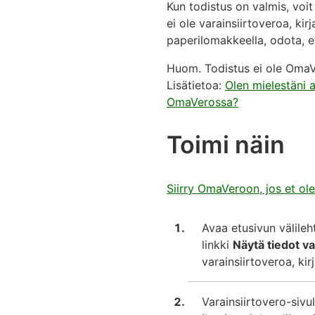
Kun todistus on valmis, voit
ei ole varainsiirtoveroa, k
paperilomakkeella, odota, e
Huom. Todistus ei ole OmaVe
Lisätietoa:
Olen mielestäni 
OmaVerossa?
Toimi näin
Siirry OmaVeroon, jos et ole
Avaa etusivun välileh
linkki
Näytä tiedot va
varainsiirtoveroa, k
Varainsiirtovero-sivu