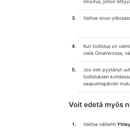
ilmoitus, johon liitty
Valitse sivun yläosas
Kun todistus on valmi
vielä OmaVerossa, näe
Jos olet pyytänyt uut
todistuksen kohdas
saapumispäivän mukaa
Voit edetä myös n
Valitse välilehti
Yhtey