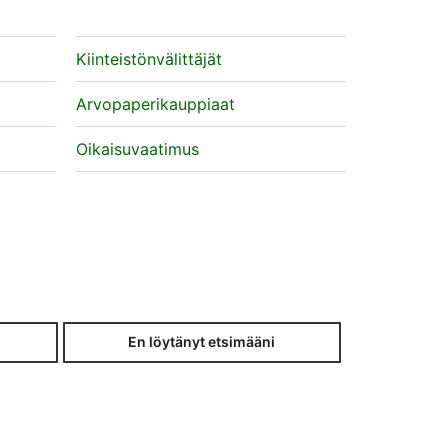
Kiinteistönvälittäjät
Arvopaperikauppiaat
Oikaisuvaatimus
En löytänyt etsimääni