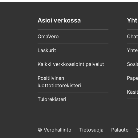
Asioi verkossa
Yht
OmaVero
Chat
Laskurit
Yhte
Kaikki verkkoasiointipalvelut
Sosi
Positiivinen
Pape
luottotietorekisteri
Käsit
Tulorekisteri
© Verohallinto
Tietosuoja
Palaute