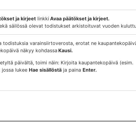
ökset ja kirjeet
linkki
Avaa päätökset ja kirjeet.
sekä säilössä olevat todistukset arkistoituvat vuoden kulutt
a todistuksia varainsiirtoverosta, erotat ne kaupantekopäiv
tekopäivä näkyy kohdassa
Kausi.
ietyltä päivältä, toimi näin: Kirjoita kaupantekopäivä (esim.
, jossa lukee
Hae sisällöstä
ja paina
Enter.