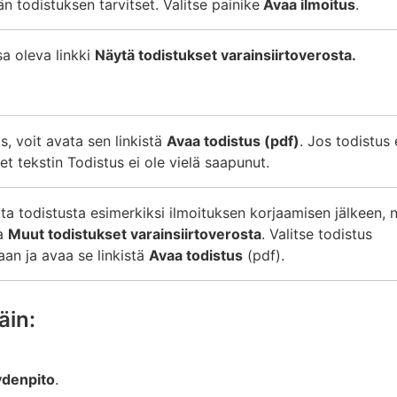
vän todistuksen tarvitset. Valitse painike
Avaa ilmoitus
.
sa oleva linkki
Näytä todistukset varainsiirtoverosta.
s, voit avata sen linkistä
Avaa todistus (pdf)
. Jos todistus 
t tekstin Todistus ei ole vielä saapunut.
ta todistusta esimerkiksi ilmoituksen korjaamisen jälkeen, 
sa
Muut todistukset varainsiirtoverosta
. Valitse todistus
n ja avaa se linkistä
Avaa todistus
(pdf).
äin:
denpito
.