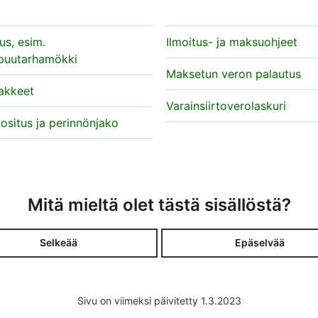
s, esim.
Ilmoitus- ja maksuohjeet
apuutarhamökki
Maksetun veron palautus
akkeet
Varainsiirtoverolaskuri
 ositus ja perinnönjako
Mitä mieltä olet tästä sisällöstä?
Selkeää
Epäselvää
Sivu on viimeksi päivitetty 1.3.2023