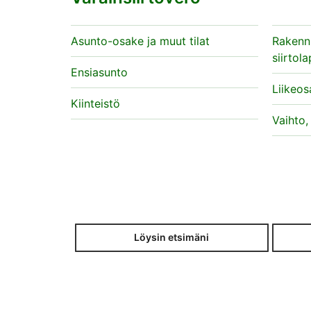
Asunto-osake ja muut tilat
Rakennu
siirtol
Ensiasunto
Liikeos
Kiinteistö
Vaihto,
Löysin etsimäni