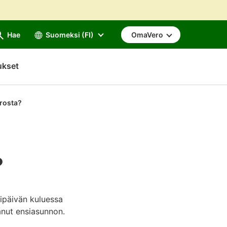
Hae
Suomeksi (FI)
OmaVero
ukset
rosta?
?
kipäivän kuluessa
tanut ensiasunnon.