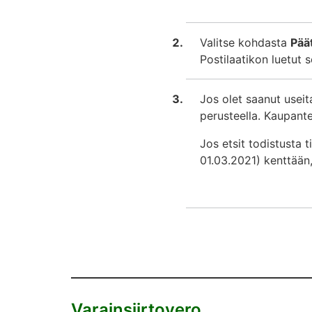
Valitse kohdasta
Päät
Postilaatikon luetut 
Jos olet saanut useit
perusteella. Kaupan
Jos etsit todistusta t
01.03.2021) kenttään
Varainsiirtovero