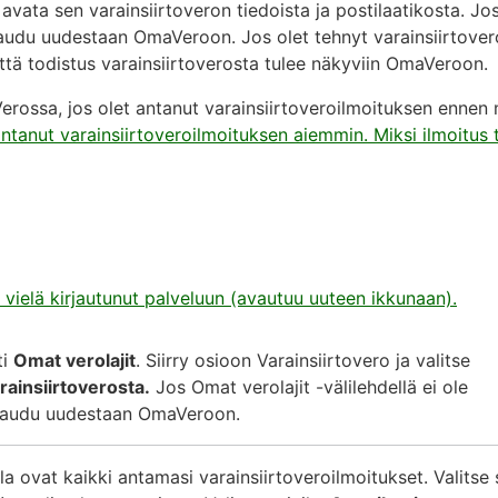
 avata sen varainsiirtoveron tiedoista ja postilaatikosta. Jos
irjaudu uudestaan OmaVeroon. Jos olet tehnyt varainsiirtove
ttä todistus varainsiirtoverosta tulee näkyviin OmaVeroon.
rossa, jos olet antanut varainsiirtoveroilmoituksen ennen
antanut varainsiirtoveroilmoituksen aiemmin. Miksi ilmoitus 
 vielä kirjautunut palveluun (avautuu uuteen ikkunaan).
ti
Omat verolajit
. Siirry osioon Varainsiirtovero ja valitse
rainsiirtoverosta.
Jos Omat verolajit -välilehdellä ei ole
irjaudu uudestaan OmaVeroon.
lla ovat kaikki antamasi varainsiirtoveroilmoitukset. Valitse 