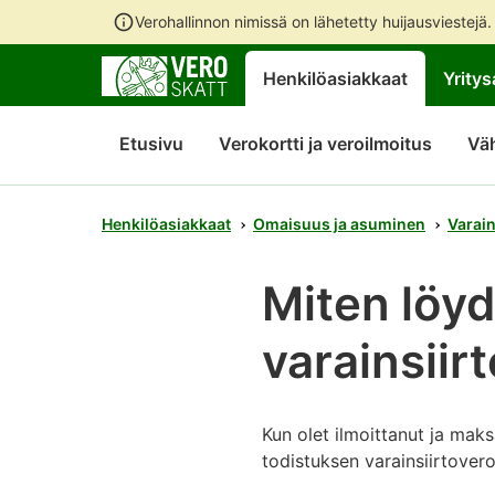
Verohallinnon nimissä on lähetetty huijausviestejä
Henkilöasiakkaat
Yritys
Etusivu
Verokortti ja veroilmoitus
Vä
Henkilöasiakkaat
Omaisuus ja asuminen
Varain
Miten löy
varainsii
Kun olet ilmoittanut ja mak
todistuksen varainsiirtover