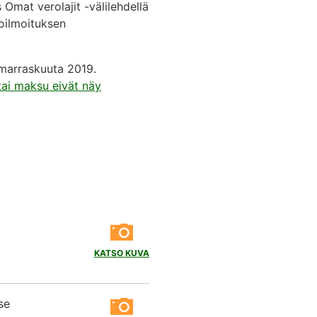
 Omat verolajit -välilehdellä
roilmoituksen
 marraskuuta 2019.
tai maksu eivät näy
KATSO KUVA
se