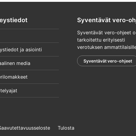
eystiedot
Syventävät vero-oh
Syventävät vero-ohjeet o
tarkoitettu erityisesti
verotuksen ammattilaisille
ystiedot ja asiointi
Syventävät vero-ohjeet
aalinen media
rilomakkeet
telyajat
Saavutettavuusseloste
Tulosta