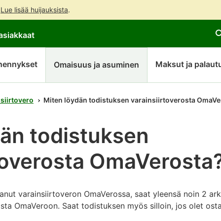
.
Lue lisää huijauksista
.
Siirry
Siirry
asiakkaat
suoraan
koko
sisältöön
sivuston
hakuun
hennykset
Maksut ja palaut
Omaisuus ja asuminen
siirtovero
Miten löydän todistuksen varainsiirtoverosta OmaVe
dän todistuksen
rtoverosta OmaVerosta
sanut varainsiirtoveron OmaVerossa, saat yleensä noin 2 ar
osta OmaVeroon. Saat todistuksen myös silloin, jos olet os