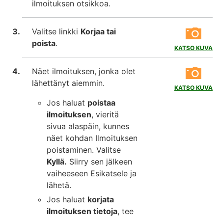
ilmoituksen otsikkoa.
Valitse linkki
Korjaa tai
poista
.
KATSO KUVA
Näet ilmoituksen, jonka olet
lähettänyt aiemmin.
KATSO KUVA
Jos haluat
poistaa
ilmoituksen
, vieritä
sivua alaspäin, kunnes
näet kohdan Ilmoituksen
poistaminen. Valitse
Kyllä.
Siirry sen jälkeen
vaiheeseen Esikatsele ja
lähetä.
Jos haluat
korjata
ilmoituksen tietoja
, tee