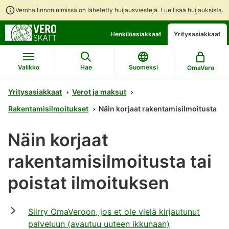
Verohallinnon nimissä on lähetetty huijausviestejä.
Lue lisää huijauksista
.
Siirry
Siirry
Henkilöasiakkaat
Yritysasiakkaat
suoraan
koko
sisältöön
sivuston
hakuun
Valikko
Hae
Suomeksi
OmaVero
Yritysasiakkaat
Verot ja maksut
Rakentamisilmoitukset
Näin korjaat rakentamisilmoitusta
Näin korjaat
rakentamisilmoitusta tai
poistat ilmoituksen
Siirry OmaVeroon, jos et ole vielä kirjautunut
palveluun (avautuu uuteen ikkunaan)