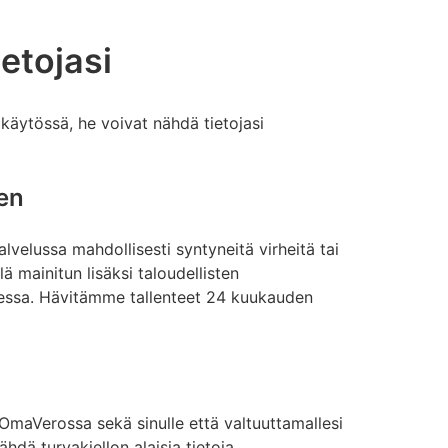
etojasi
käytössä, he voivat nähdä tietojasi
nen
velussa mahdollisesti syntyneitä virheitä tai
ä mainitun lisäksi taloudellisten
sessa. Hävitämme tallenteet 24 kuukauden
t OmaVerossa sekä sinulle että valtuuttamallesi
hdä turvakiellon alaisia tietoja.