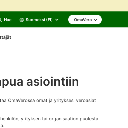
Hae
Suomeksi (FI)
OmaVero
ttäjät
pua asiointiin
oitaa OmaVerossa omat ja yrityksesi veroasiat
 henkilön, yrityksen tai organisaation puolesta.
ta.