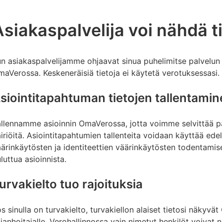
siakaspalvelija voi nähdä ti
n asiakaspalvelijamme ohjaavat sinua puhelimitse palvelun 
aVerossa. Keskeneräisiä tietoja ei käytetä verotuksessasi.
siointitapahtuman tietojen tallentami
llennamme asioinnin OmaVerossa, jotta voimme selvittää pal
iriöitä. Asiointitapahtumien tallenteita voidaan käyttää edell
ärinkäytösten ja identiteettien väärinkäytösten todentami
luttua asioinnista.
urvakielto tuo rajoituksia
s sinulla on turvakielto, turvakiellon alaiset tietosi näkyvä
ianhoitajalle. Verohallinnossa vain nimetyt henkilöt voivat nä