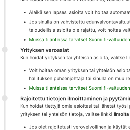
Alaikäisen lapsesi asioita voit hoitaa automaat
Jos sinulla on vahvistettu edunvalvontavaltuut
taloudellisia asioita ole rajattu, voit hoitaa va
Muissa tilanteissa tarvitset Suomi.fi-valtuude
Yrityksen veroasiat
Kun hoidat yrityksen tai yhteisön asioita, valitse l
Voit hoitaa oman yrityksen tai yhteisön asioita
hallituksen puheenjohtaja tai sinulla on muu re
Muissa tilanteissa tarvitset Suomi.fi-valtuude
Rajoitettu tietojen ilmoittaminen ja pyytäm
Kun hoidat tiettyjä omia asioitasi tai lähetät työsi
yrityksen tai yhteisön tietoja, valitse linkki
Ilmoita
Jos olet rajoitetusti verovelvollinen ja käytät