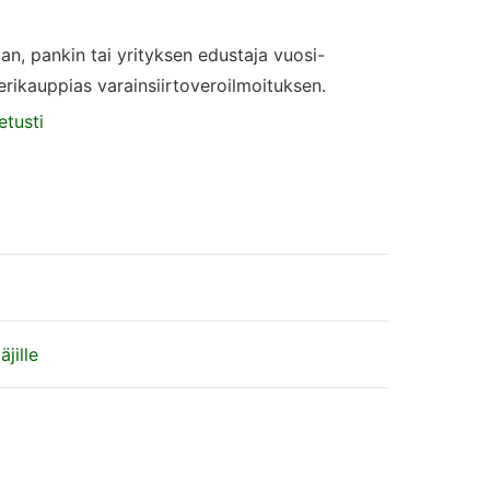
rjan, pankin tai yrityksen edustaja vuosi-
perikauppias varainsiirtoveroilmoituksen.
etusti
jille