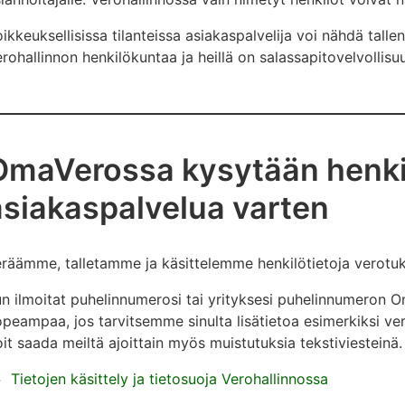
ikkeuksellisissa tilanteissa asiakaspalvelija voi nähdä tallen
rohallinnon henkilökuntaa ja heillä on salassapitovelvollisu
OmaVerossa kysytään henkilö
asiakaspalvelua varten
räämme, talletamme ja käsittelemme henkilötietoja verotuk
n ilmoitat puhelinnumerosi tai yrityksesi puhelinnumeron 
peampaa, jos tarvitsemme sinulta lisätietoa esimerkiksi ve
it saada meiltä ajoittain myös muistutuksia tekstiviesteinä.
Tietojen käsittely ja tietosuoja Verohallinnossa