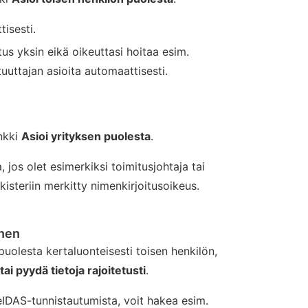
tisesti.
us yksin eikä oikeuttasi hoitaa esim.
ltuuttajan asioita automaattisesti.
n
inkki
Asioi yrityksen puolesta
.
, jos olet esimerkiksi toimitusjohtaja tai
kisteriin merkitty nimenkirjoitusoikeus.
n
inen
 puolesta kertaluonteisesti toisen henkilön,
 tai pyydä tietoja rajoitetusti
.
 eIDAS-tunnistautumista, voit hakea esim.