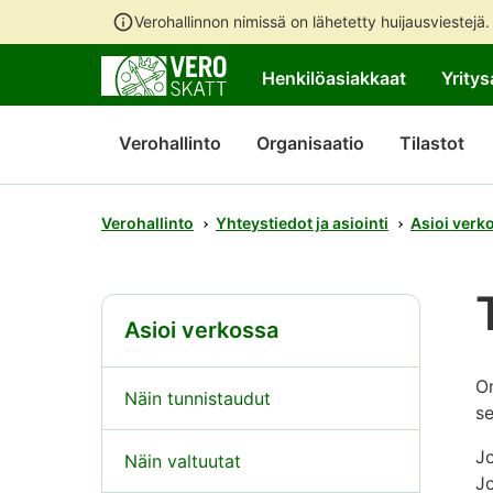
Verohallinnon nimissä on lähetetty huijausviestejä
Henkilöasiakkaat
Yritys
Verohallinto
Organisaatio
Tilastot
Verohallinto
Yhteystiedot ja asiointi
Asioi verk
Asioi verkossa
Om
Näin tunnistaudut
se
Jo
Näin valtuutat
Jo