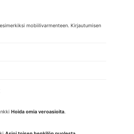
 esimerkiksi mobiilivarmenteen. Kirjautumisen
t
linkki
Hoida omia veroasioita
.
kki
Asioi toisen henkilön puolesta
.