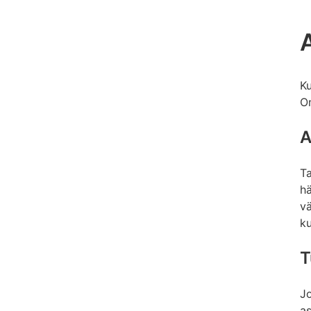
A
Ku
Om
A
Ta
hä
vä
ku
T
Jo
as