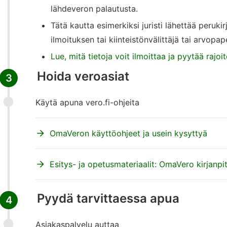
lähdeveron palautusta.
Tätä kautta esimerkiksi juristi lähettää peruki
ilmoituksen tai kiinteistönvälittäjä tai arvopa
Lue, mitä tietoja voit ilmoittaa ja pyytää rajoit
Hoida veroasiat
3
Käytä apuna vero.fi-ohjeita
OmaVeron käyttöohjeet ja usein kysyttyä
Esitys- ja opetusmateriaalit: OmaVero kirjanpitä
Pyydä tarvittaessa apua
4
Asiakaspalvelu auttaa