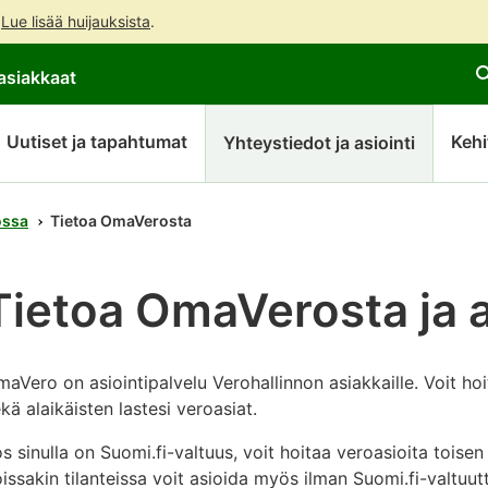
.
Lue lisää huijauksista
.
Siirry
Siirry
Avaa
asiakkaat
suoraan
koko
chattibotin
sisältöön
sivuston
keskustelu
hakuun
Uutiset ja tapahtumat
Kehi
Yhteystiedot ja asiointi
ossa
Tietoa OmaVerosta
Tietoa OmaVerosta ja a
aVero on asiointipalvelu Verohallinnon asiakkaille. Voit h
kä alaikäisten lastesi veroasiat.
s sinulla on Suomi.fi-valtuus, voit hoitaa veroasioita toisen
issakin tilanteissa voit asioida myös ilman Suomi.fi-valtuut