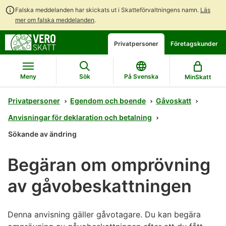
Falska meddelanden har skickats ut i Skatteförvaltningens namn.
Läs
mer om falska meddelanden
.
Gå
Gå
Öppna
Privatpersoner
Företagskunder
direkt
till
en
till
hela
chattbot-
innehållet
webbplatsens
diskussion
Meny
Sök
På Svenska
MinSkatt
sökning
Privatpersoner
Egendom och boende
Gåvoskatt
Anvisningar för deklaration och betalning
Sökande av ändring
Begäran om omprövning
av gåvobeskattningen
Denna anvisning gäller gåvotagare. Du kan begära