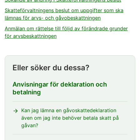
verkställighet
Skatteförvaltningens beslut om uppgifter som ska
lämnas för arvs- och gåvobeskattningen
Observera följande:
Anmälan om rättelse till följd av förändrade grunder
Det ackumuleras dröjsmålsränta på skatten också
för arvsbeskattningen
under avbrottet. Ränta ackumuleras från och med
dagen efter förfallodagen för skatten till och med
betalningsdagen. Räntebeloppet kan ändras när
omprövningsbegäran har behandlats.
Eller söker du dessa?
Skatten syns på skatteskuldsintyget efter
förfallodagen även om verkställigheten har
Anvisningar för deklaration och
avbrutits. Intyget innehåller dock en uppgift om
betalning
avbrottet.
Kan jag lämna en gåvoskattedeklaration
Om Skatteförvaltningen avslår din
även om jag inte behöver betala skatt på
omprövningsbegäran upphör avbrytandet av
gåvan?
verkställigheten. Då kan Skatteförvaltningen skicka
obetalda skatter till utsökning.