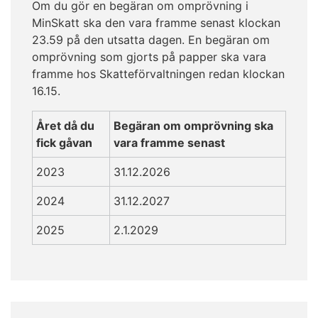
Om du gör en begäran om omprövning i
MinSkatt ska den vara framme senast klockan
23.59 på den utsatta dagen. En begäran om
omprövning som gjorts på papper ska vara
framme hos Skatteförvaltningen redan klockan
16.15.
Året då du
Begäran om omprövning ska
fick gåvan
vara framme senast
2023
31.12.2026
2024
31.12.2027
2025
2.1.2029