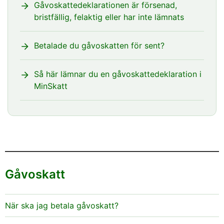
Gåvoskattedeklarationen är försenad,
Läs mer i den detaljerade skatteanvisningen:
bristfällig, felaktig eller har inte lämnats
Avbrytande av verkställighet
Betalade du gåvoskatten för sent?
Så här lämnar du en gåvoskattedeklaration i
MinSkatt
Gåvoskatt
När ska jag betala gåvoskatt?