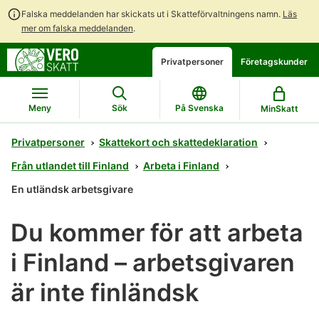
Falska meddelanden har skickats ut i Skatteförvaltningens namn.
Läs
mer om falska meddelanden
.
Gå
Gå
Öppna
Privatpersoner
Företagskunder
direkt
till
en
till
hela
chattbot-
innehållet
webbplatsens
diskussion
Meny
Sök
På Svenska
MinSkatt
sökning
Privatpersoner
Skattekort och skattedeklaration
Från utlandet till Finland
Arbeta i Finland
En utländsk arbetsgivare
Du kommer för att arbeta
i Finland – arbetsgivaren
är inte finländsk