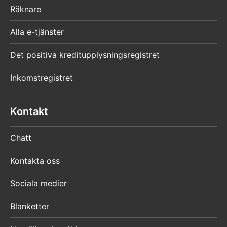
Räknare
4
Alla e-tjänster
Det positiva kreditupplysningsregistret
BETALA SKATTERNA
Inkomstregistret
Skattekort: arbetsgivaren tar ut skatten på
din lön
Kontakt
Om du får ett skattekort ska du ge det till din
arbetsgivare. Arbetsgivaren tar ut skatt på
Chatt
din lön enligt skattesatsen på skattekortet.
Kontakta oss
Förskottsskatt: betala skatterna själv
Om du betalar skatterna som förskottsskatt
Sociala medier
får du anvisningar för betalning från
Blanketter
skattebyrån eller senare per post. Du ska
betala skatterna i rater på