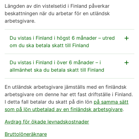
Längden av din vistelsetid i Finland påverkar
beskattningen när du arbetar för en utländsk
arbetsgivare.
Du vistas i Finland i högst 6 månader – utred
om du ska betala skatt till Finland
När du vistas i Finland utan avbrott i högst 6 månader
Du vistas i Finland i över 6 månader – i
är du begränsat skattskyldig. Om du har en utländsk
allmänhet ska du betala skatt till Finland
arbetsgivare behöver du i regel inte betala skatter till
Finland
En utländsk arbetsgivare jämställs med en finländsk
När du vistas tillfälligt i Finland i över 6 månader är
arbetsgivare om denne har ett fast driftställe i Finland.
du allmänt skattskyldig. Det innebär att du i allmänhet
för lön som du får av den utländska arbetsgivaren
I detta fall betalar du skatt på din lön
ska betala skatt till Finland för alla dina inkomster. Ett
på samma sätt
för andra inkomster som du får från utlandet.
som på lön utbetalad av en finländsk arbetsgivare
skatteavtal mellan din hemviststat och Finland kan
.
dock hindra Finland från att beskatta inkomster som
Om du inte har ett A1-intyg från din hemviststat ska
Avdrag för ökade levnadskostnader
du inte har förvärvat i Finland.
du dock betala sjuk- och pensionsförsäkringspremier
Bruttolöneräknare
till Finland om din inkomst är minst 800,02 euro i
Även om du tillfälligt skulle lämna Finland exempelvis