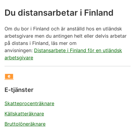
1
Du distansarbetar i Finland
ANSÖK OM EN FINLÄNDSK
Om du bor i Finland och är anställd hos en utländsk
PERSONBETECKNING
arbetsgivare men du antingen helt eller delvis arbetar
på distans i Finland, läs mer om
Fyll i blankett 6150r
anvisningen:
Distansarbete i Finland för en utländsk
arbetsgivare
Blanketten undertecknas senare på
servicestället som du ska besöka personligen.
E-tjänster
Skatteprocenträknare
2
Källskatteräknare
Bruttolöneräknare
ANSÖK OM SKATTEKORT ELLER
FÖRSKOTTSSKATT