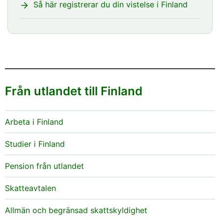
pensionsanstalterna.
Så här registrerar du din vistelse i Finland
3
Från utlandet till Finland
BOKA EN TID TILL SERVICESTÄLLET
Du måste besöka servicestället och bli
Arbeta i Finland
identifierad för att få en personbeteckning.
Studier i Finland
Ta med dig
Pension från utlandet
de ifyllda blanketterna
ett giltigt pass eller ett identitetskort (inte
Skatteavtalen
körkort)
Allmän och begränsad skattskyldighet
ett giltigt uppehållstillstånd eller ett visum