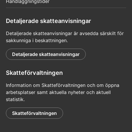
Handläggningstider
Skatteförvaltningens konto under arbetsåret.
Du kan uppskatta skattebeloppet på förhand
Detaljerade skatteanvisningar
med skatteprocenträknaren
Detaljerade skatteanvisningar är avsedda särskilt för
Exempel på skattesatser
sakkunniga i beskattningen.
Detaljerade skatteanvisningar
Skatteförvaltningen
Lämna skattedeklaration i
Information om Skatteförvaltningen och om öppna
Finland
arbetsplatser samt aktuella nyheter och aktuell
statistik.
När du vistas i Finland i över 6 månader ska du lämna
Skatteförvaltningen
in en skattedeklaration i Finland. Du får en
förhandsifylld skattedeklaration från
Skatteförvaltningen i Finland på våren efter