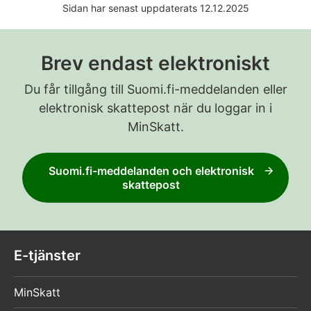
Sidan har senast uppdaterats 12.12.2025
att du omfattas av socialskyddet i din
hemviststat). Du kan få ett A1-intyg från
din hemviststat om du kommer från ett
Brev endast elektroniskt
EU- eller EES-land, Storbritannien eller
Schweiz.
Du får tillgång till Suomi.fi-meddelanden eller
elektronisk skattepost när du loggar in i
Du kan boka tid genom att ringa
MinSkatt.
servicenumret 029 497 010 (från utlandet
+358 29 497 010).
Suomi.fi-meddelanden och elektronisk
Skatteförvaltningen ser till att dina
skattepost
skatteärenden blir rätt. Du får ett skattekort
eller instruktioner för betalning av
förskottsskatt från Skatteförvaltningen.
Serviceställen där du kan få en finländsk
E-tjänster
personbeteckning.
MinSkatt