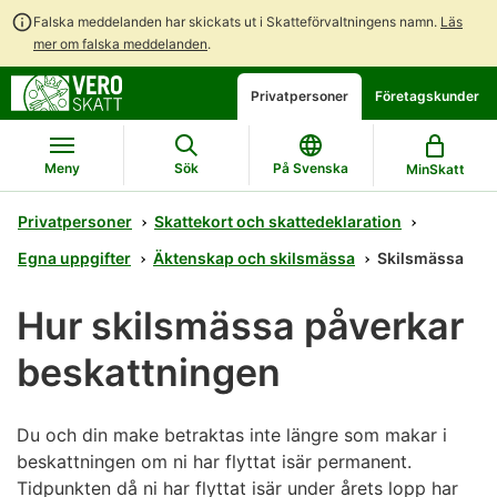
Falska meddelanden har skickats ut i Skatteförvaltningens namn.
Läs
mer om falska meddelanden
.
Gå
Gå
Öppna
Privatpersoner
Företagskunder
direkt
till
en
till
hela
chattbot-
innehållet
webbplatsens
diskussion
Meny
Sök
På Svenska
MinSkatt
sökning
Privatpersoner
Skattekort och skattedeklaration
Egna uppgifter
Äktenskap och skilsmässa
Skilsmässa
Hur skilsmässa påverkar
beskattningen
Du och din make betraktas inte längre som makar i
beskattningen om ni har flyttat isär permanent.
Tidpunkten då ni har flyttat isär under årets lopp har