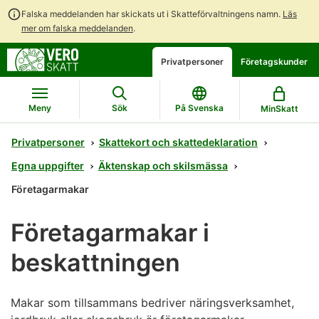
Falska meddelanden har skickats ut i Skatteförvaltningens namn.
Läs
mer om falska meddelanden
.
Gå
Gå
Öppna
Privatpersoner
Företagskunder
direkt
till
en
till
hela
chattbot-
innehållet
webbplatsens
diskussion
Meny
Sök
På Svenska
MinSkatt
sökning
Privatpersoner
Skattekort och skattedeklaration
Egna uppgifter
Äktenskap och skilsmässa
Företagarmakar
Företagarmakar i
beskattningen
Makar som tillsammans bedriver näringsverksamhet,