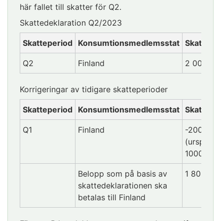
här fallet till skatter för Q2.
Skattedeklaration Q2/2023
Skatteperiod
Konsumtionsmedlemsstat
Skattebe
Q2
Finland
2 000
Korrigeringar av tidigare skatteperioder
Skatteperiod
Konsumtionsmedlemsstat
Skattebe
Q1
Finland
-200
(ursprung
1000)
Belopp som på basis av
1 800
skattedeklarationen ska
betalas till Finland