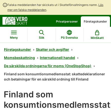
Falska meddelanden har skickats ut i Skatteförvaltningens namn.
Läs
mer om falska meddelanden
.
Gå
Gå
Öppna
Privatpersoner
Företagskunder
direkt
till
en
till
hela
chattbot-
innehållet
webbplatsens
diskussion
Meny
Sök
På Svenska
MinSkatt
sökning
Företagskunder
Skatter och avgifter
Momsbeskattning
Internationell handel
De särskilda ordningarna för moms (OneStopShop)
Finland som konsumtionsmedlemsstat: skattedeklarationer
och betalningar för en särskild ordning till Finland
Finland som
konsumtionsmedlemsstat