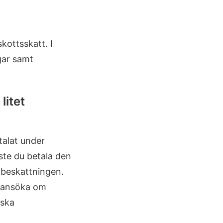
kottsskatt. I
gar samt
litet
talat under
åste du betala den
 beskattningen.
u ansöka om
nska