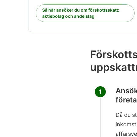
Så här ansöker du om förskottsskatt:
aktiebolag och andelslag
Förskotts
uppskatt
Ansök
1
föret
Då du s
inkomste
affärsve