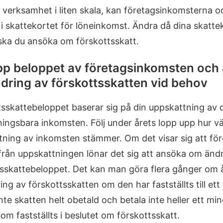
 verksamhet i liten skala, kan företagsinkomsterna o
i skattekortet för löneinkomst. Ändra då dina skatte
ska du ansöka om förskottsskatt.
upp beloppet av företagsinkomsten och
dring av förskottsskatten vid behov
tsskattebeloppet baserar sig på din uppskattning av 
ingsbara inkomsten. Följ under årets lopp upp hur vä
ning av inkomsten stämmer. Om det visar sig att för
från uppskattningen lönar det sig att ansöka om änd
tsskattebeloppet. Det kan man göra flera gånger om 
ng av förskottsskatten om den har fastställts till ett 
te skatten helt obetald och betala inte heller ett mi
om fastställts i beslutet om förskottsskatt.