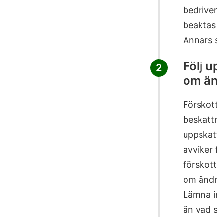
bedriver
beaktas 
Annars 
Följ 
2
om än
Förskot
beskattn
uppskatt
avviker 
förskot
om ändri
Lämna in
än vad s