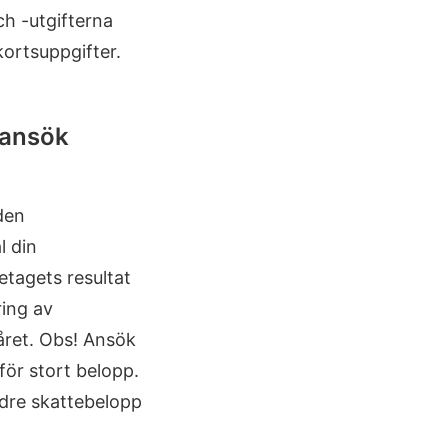
ch -utgifterna
kortsuppgifter.
 ansök
den
l din
etagets resultat
ring av
året. Obs! Ansök
för stort belopp.
ndre skattebelopp