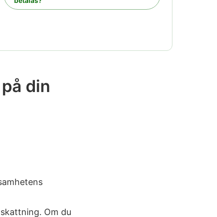
betalas?
 på din
rksamhetens
ppskattning. Om du