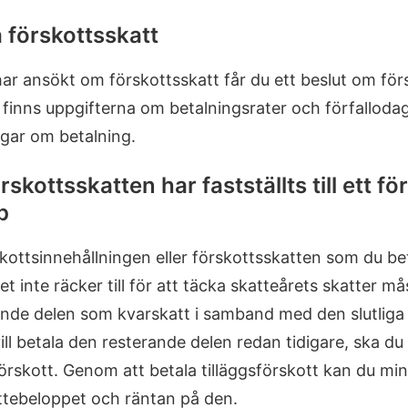
a förskottsskatt
ar ansökt om förskottsskatt får du ett beslut om förs
 finns uppgifterna om betalningsrater och förfalloda
ngar om betalning.
skottsskatten har fastställts till ett för 
p
ottsinnehållningen eller förskottsskatten som du be
et inte räcker till för att täcka skatteårets skatter m
ende delen som kvarskatt i samband med den slutliga
ll betala den resterande delen redan tidigare, ska d
förskott. Genom att betala tilläggsförskott kan du mi
ttebeloppet och räntan på den.