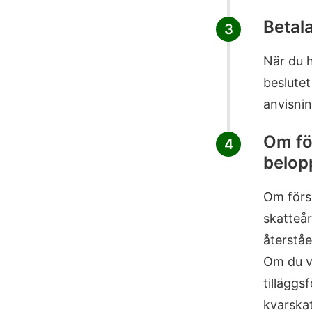
Betal
3
När du h
beslutet
anvisni
Om för
4
belop
Om försk
skatteår
återstå
Om du vi
tilläggs
kvarska