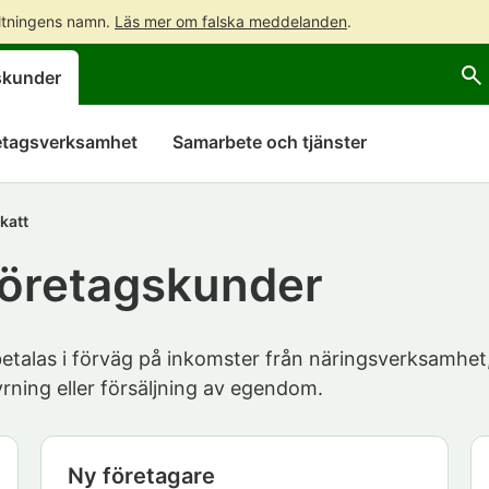
altningens namn.
Läs mer om falska meddelanden
.
Gå
Gå
Öppna
skunder
direkt
till
en
till
hela
chattbot-
innehållet
webbplatsens
diskussion
etagsverksamhet
Samarbete och tjänster
sökning
katt
 företagskunder
 betalas i förväg på inkomster från näringsverksamhet
rning eller försäljning av egendom.
Ny företagare