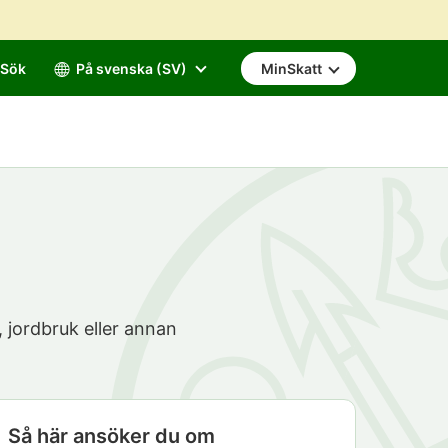
Sök
På svenska (SV)
MinSkatt
, jordbruk eller annan
Så här ansöker du om