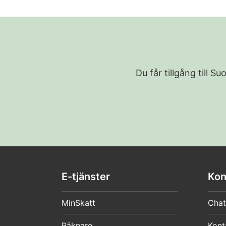
Du får tillgång till 
E-tjänster
Kon
MinSkatt
Chat
Räknare
Kont