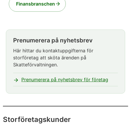
Finansbranschen
Prenumerera på nyhetsbrev
Notisen
börjar.
Här hittar du kontaktuppgifterna för
storföretag att sköta ärenden på
Skatteförvaltningen.
Prenumerera på nyhetsbrev för företag
Notisen
slutar
Storföretagskunder