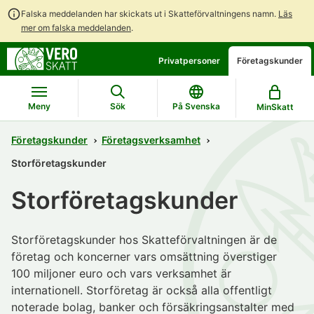
Falska meddelanden har skickats ut i Skatteförvaltningens namn.
Läs
mer om falska meddelanden
.
Gå
Gå
Privatpersoner
Företagskunder
direkt
till
till
hela
innehållet
webbplatsens
Meny
Sök
På Svenska
MinSkatt
sökning
Företagskunder
Företagsverksamhet
Storföretagskunder
Storföretagskunder
Storföretagskunder hos Skatteförvaltningen är de
företag och koncerner vars omsättning överstiger
100 miljoner euro och vars verksamhet är
internationell. Storföretag är också alla offentligt
noterade bolag, banker och försäkringsanstalter med