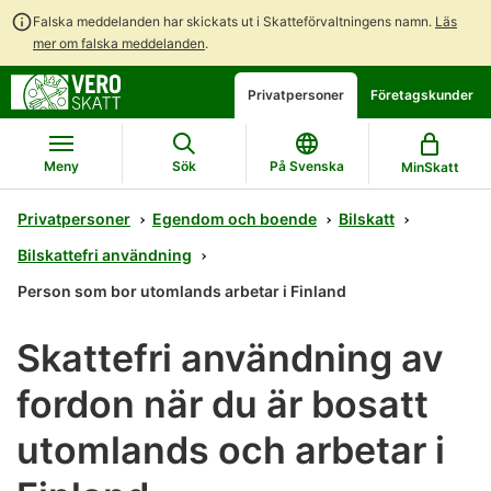
Falska meddelanden har skickats ut i Skatteförvaltningens namn.
Läs
mer om falska meddelanden
.
Gå
Gå
Privatpersoner
Företagskunder
direkt
till
till
hela
innehållet
webbplatsens
Meny
Sök
På Svenska
MinSkatt
sökning
Privatpersoner
Egendom och boende
Bilskatt
Bilskattefri användning
Person som bor utomlands arbetar i Finland
Skattefri användning av
fordon när du är bosatt
utomlands och arbetar i