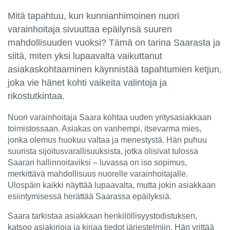
Mitä tapahtuu, kun kunnianhimoinen nuori
varainhoitaja sivuuttaa epäilynsä suuren
mahdollisuuden vuoksi? Tämä on tarina Saarasta ja
siitä, miten yksi lupaavalta vaikuttanut
asiakaskohtaaminen käynnistää tapahtumien ketjun,
joka vie hänet kohti vaikeita valintoja ja
rikostutkintaa.
Nuori varainhoitaja Saara kohtaa uuden yritysasiakkaan
toimistossaan. Asiakas on vanhempi, itsevarma mies,
jonka olemus huokuu valtaa ja menestystä. Hän puhuu
suurista sijoitusvarallisuuksista, jotka olisivat tulossa
Saaran hallinnoitaviksi – luvassa on iso sopimus,
merkittävä mahdollisuus nuorelle varainhoitajalle.
Ulospäin kaikki näyttää lupaavalta, mutta jokin asiakkaan
esiintymisessä herättää Saarassa epäilyksiä.
Saara tarkistaa asiakkaan henkilöllisyystodistuksen,
katsoo asiakirjoja ja kirjaa tiedot järjestelmiin. Hän yrittää