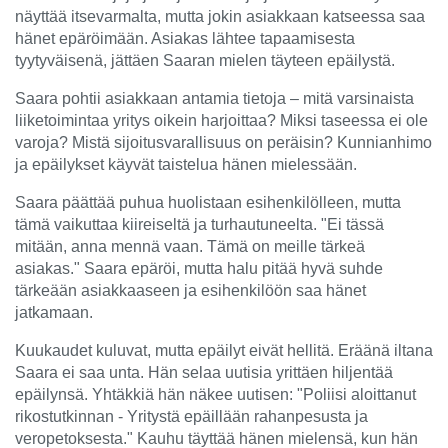
näyttää itsevarmalta, mutta jokin asiakkaan katseessa saa
hänet epäröimään. Asiakas lähtee tapaamisesta
tyytyväisenä, jättäen Saaran mielen täyteen epäilystä.
Saara pohtii asiakkaan antamia tietoja – mitä varsinaista
liiketoimintaa yritys oikein harjoittaa? Miksi taseessa ei ole
varoja? Mistä sijoitusvarallisuus on peräisin? Kunnianhimo
ja epäilykset käyvät taistelua hänen mielessään.
Saara päättää puhua huolistaan esihenkilölleen, mutta
tämä vaikuttaa kiireiseltä ja turhautuneelta. "Ei tässä
mitään, anna mennä vaan. Tämä on meille tärkeä
asiakas." Saara epäröi, mutta halu pitää hyvä suhde
tärkeään asiakkaaseen ja esihenkilöön saa hänet
jatkamaan.
Kuukaudet kuluvat, mutta epäilyt eivät hellitä. Eräänä iltana
Saara ei saa unta. Hän selaa uutisia yrittäen hiljentää
epäilynsä. Yhtäkkiä hän näkee uutisen: "Poliisi aloittanut
rikostutkinnan - Yritystä epäillään rahanpesusta ja
veropetoksesta." Kauhu täyttää hänen mielensä, kun hän