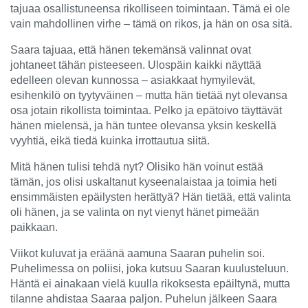
tajuaa osallistuneensa rikolliseen toimintaan. Tämä ei ole
vain mahdollinen virhe – tämä on rikos, ja hän on osa sitä.
Saara tajuaa, että hänen tekemänsä valinnat ovat
johtaneet tähän pisteeseen. Ulospäin kaikki näyttää
edelleen olevan kunnossa – asiakkaat hymyilevät,
esihenkilö on tyytyväinen – mutta hän tietää nyt olevansa
osa jotain rikollista toimintaa. Pelko ja epätoivo täyttävät
hänen mielensä, ja hän tuntee olevansa yksin keskellä
vyyhtiä, eikä tiedä kuinka irrottautua siitä.
Mitä hänen tulisi tehdä nyt? Olisiko hän voinut estää
tämän, jos olisi uskaltanut kyseenalaistaa ja toimia heti
ensimmäisten epäilysten herättyä? Hän tietää, että valinta
oli hänen, ja se valinta on nyt vienyt hänet pimeään
paikkaan.
Viikot kuluvat ja eräänä aamuna Saaran puhelin soi.
Puhelimessa on poliisi, joka kutsuu Saaran kuulusteluun.
Häntä ei ainakaan vielä kuulla rikoksesta epäiltynä, mutta
tilanne ahdistaa Saaraa paljon. Puhelun jälkeen Saara