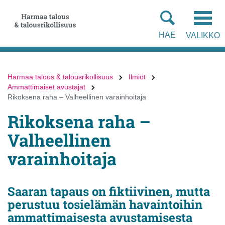
Siirry
Siirry
suoraan
koko
sisältöön
sivuston
HAE
VALIKKO
hakuun
Harmaa talous & talousrikollisuus
Ilmiöt
Ammattimaiset avustajat
Rikoksena raha – Valheellinen varainhoitaja
Rikoksena raha –
Valheellinen
varainhoitaja
Saaran tapaus on fiktiivinen, mutta
perustuu tosielämän havaintoihin
ammattimaisesta avustamisesta