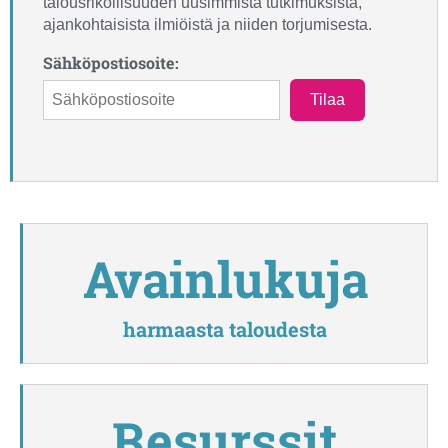
talousrikollisuuden uusimmista tutkimuksista,
Kehitys näkyy muun muassa
ajankohtaisista ilmiöistä ja niiden torjumisesta.
järjestäytyneen rikollisuuden
verkostoitumisena,
Sähköpostiosoite:
työperäisen hyväksikäytön
muotojen monipuolistumisena
Tilaa
sekä uusien teknologioiden,
kuten tekoälyn,
hyödyntämisenä rikollisessa
toiminnassa.
Toimintaympäristön nopea
muutos asettaa paineita
lainsäädännön
Avainlukuja
ajantasaisuudelle ja
viranomaisten
valvontakeinoille.
harmaasta taloudesta
Resurssit