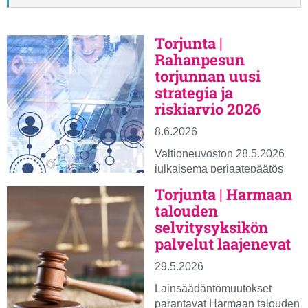
Torjunta |
Rahanpesun
torjunnan uusi
strategia ja
riskiarvio 2026
8.6.2026
Valtioneuvoston 28.5.2026
julkaisema periaatepäätös
kokoaa yhteen Suomen
Torjunta | Harmaan
rahanpesun, terrorismin
talouden
rahoittamisen ja
selvitysyksikön
kohdennettujen
palvelut laajenevat
talouspakotteiden kiertämisen
estämisen strategian,
29.5.2026
riskiarviot ja
Lainsäädäntömuutokset
toimenpidesuunnitelmat.
parantavat Harmaan talouden
Kokonaisuus kattaa vuosien