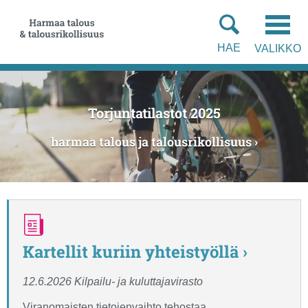
Siirry
Siirry
suoraan
koko
sisältöön
sivuston
HAE
VALIKKO
hakuun
Torjuntatilastot 2025
harmaa talous ja talousrikollisuus ›
Kartellit kuriin yhteistyöllä ›
12.6.2026 Kilpailu- ja kuluttajavirasto
Viranomaisten tietojenvaihto tehostaa