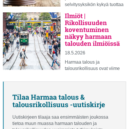
selvitysyksikön kykyä tuottaa
2026–2030 strategiset
tietoa viranomaisten käyttöön.
linjaukset sekä
Ilmiöt |
Samalla tiedonvaihto
toimintasuunnitelmat vuosille
Rikollisuuden
tehostuu ja
2026–2029. Riskiarvion
koventuminen
viranomaisprosessit
mukaan rahanpesu ja
näkyy harmaan
sujuvoituvat harmaan
terrorismin rahoittaminen
talouden ilmiöissä
talouden torjunnassa.
muodostavat huomattavan
Muutokset tulevat voimaan
riskin Suomelle.
18.5.2026
1.10.2026 ja vahvistavat
torjunnan vaikuttavuutta.
Harmaa talous ja
talousrikollisuus ovat viime
vuosina ammattimaistuneet ja
kansainvälistyneet nopeasti.
Vuoden 2026 alussa
toteutettu viranomaiskysely
Tilaa Harmaa talous &
osoittaa, että rikollinen
talousrikollisuus -uutiskirje
toiminta hyväksikäyttää
entistä laajemmin yrityksiä,
Uutiskirjeen tilaaja saa ensimmäisten joukossa
digitaalisia maksutapoja ja
tietoa muun muassa harmaan talouden ja
rajat ylittäviä järjestelyjä.