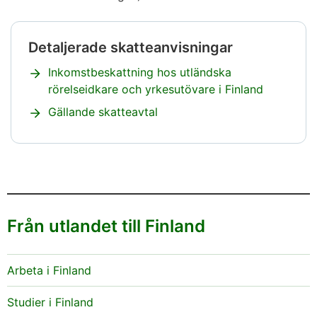
Detaljerade skatteanvisningar
Notisen
börjar.
Inkomstbeskattning hos utländska
rörelseidkare och yrkesutövare i Finland
Gällande skatteavtal
Notisen
slutar
Från utlandet till Finland
Arbeta i Finland
Studier i Finland