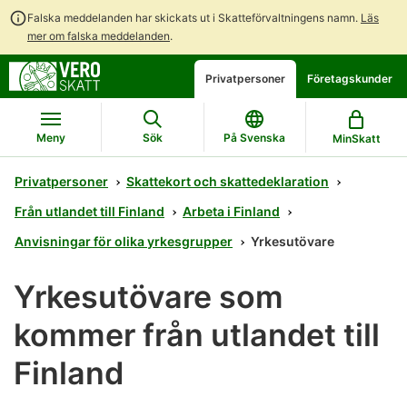
Falska meddelanden har skickats ut i Skatteförvaltningens namn.
Läs
mer om falska meddelanden
.
Gå
Gå
Öppna
Privatpersoner
Företagskunder
direkt
till
en
till
hela
chattbot-
innehållet
webbplatsens
diskussion
Meny
Sök
På Svenska
MinSkatt
sökning
Privatpersoner
Skattekort och skattedeklaration
Från utlandet till Finland
Arbeta i Finland
Anvisningar för olika yrkesgrupper
Yrkesutövare
Yrkesutövare som
kommer från utlandet till
Finland