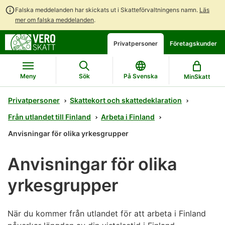
Falska meddelanden har skickats ut i Skatteförvaltningens namn.
Läs
mer om falska meddelanden
.
Gå
Gå
Öppna
Privatpersoner
Företagskunder
direkt
till
en
till
hela
chattbot-
innehållet
webbplatsens
diskussion
Meny
Sök
På Svenska
MinSkatt
sökning
Privatpersoner
Skattekort och skattedeklaration
Från utlandet till Finland
Arbeta i Finland
Anvisningar för olika yrkesgrupper
Anvisningar för olika
yrkesgrupper
När du kommer från utlandet för att arbeta i Finland