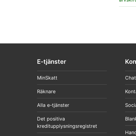
E-tjänster
Kon
MinSkatt
Chat
Räknare
Kont
Alla e-tjänster
Soci
Det positiva
Blan
kreditupplysningsregistret
Hand