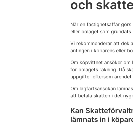
och skatte
När en fastighetsaffär görs
eller bolaget som grundats 
Vi rekommenderar att dekla
antingen i köparens eller b
Om köpvittnet ansöker om l
för bolagets räkning. Då s
uppgifter eftersom ärendet i
Om lagfartsansökan lämnas e
att betala skatten i det ny
Kan Skatteförvalt
lämnats in i köpa