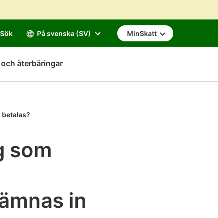
Sök
På svenska (SV)
MinSkatt
 och återbäringar
n betalas?
ag som
lämnas in