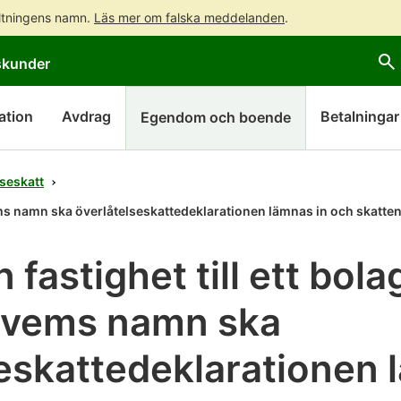
altningens namn.
Läs mer om falska meddelanden
.
Gå
Gå
skunder
direkt
till
till
hela
innehållet
webbplatsens
ation
Avdrag
Betalningar
Egendom och boende
sökning
seskatt
vems namn ska överlåtelseskattedeklarationen lämnas in och skatte
 fastighet till ett bol
I vems namn ska
eskattedeklarationen 