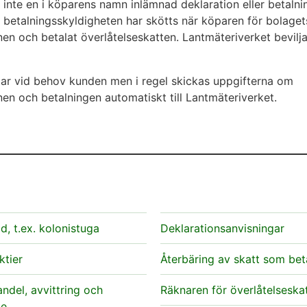
inte en i köparens namn inlämnad deklaration eller betalnin
 betalningsskyldigheten har skötts när köparen för bolaget
en och betalat överlåtelseskatten. Lantmäteriverket beviljar
tar vid behov kunden men i regel skickas uppgifterna om
nen och betalningen automatiskt till Lantmäteriverket.
, t.ex. kolonistuga
Deklarationsanvisningar
ktier
Återbäring av skatt som bet
ndel, avvittring och
Räknaren för överlåtelseska
te