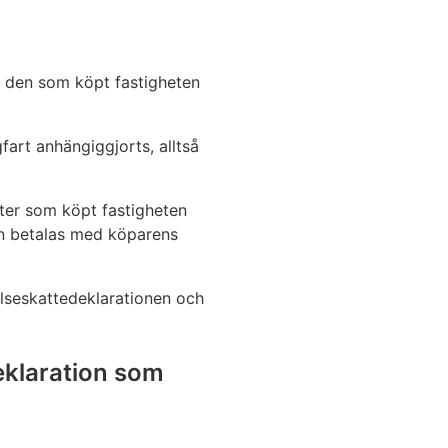
n den som köpt fastigheten
art anhängiggjorts, alltså
ter som köpt fastigheten
en betalas med köparens
elseskattedeklarationen och
eklaration som