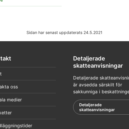
Sidan har senast uppdaterats 24.5.2021
takt
Detaljerade
skatteanvisningar
t
Detaljerade skatteanvisni
är avsedda särskilt för
akta oss
sakkunniga i beskattning
ala medier
Detaljerade
skatteanvisningar
ketter
läggningstider