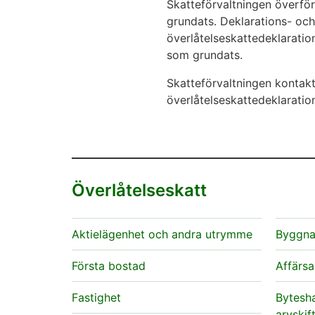
Skatteförvaltningen överför 
grundats. Deklarations- och
överlåtelseskattedeklaration
som grundats.
Skatteförvaltningen kontak
överlåtelseskattedeklaratio
Överlåtelseskatt
Aktielägenhet och andra utrymme
Byggnad
Första bostad
Affärsa
Fastighet
Bytesha
arvskif