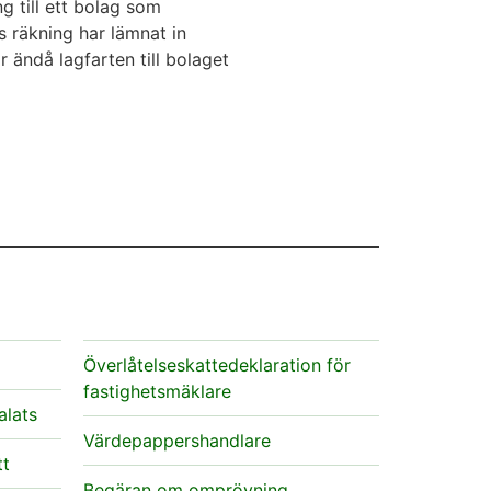
g till ett bolag som
s räkning har lämnat in
 ändå lagfarten till bolaget
Överlåtelseskattedeklaration för
fastighetsmäklare
alats
Värdepappershandlare
tt
Begäran om omprövning