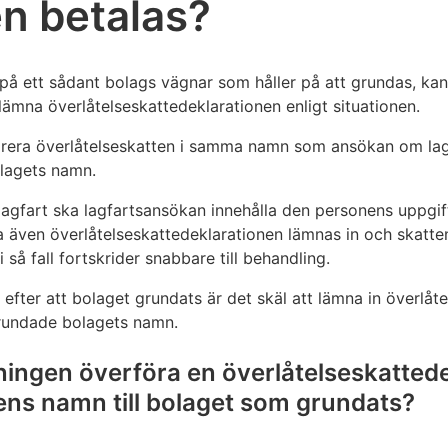
n betalas?
 på ett sådant bolags vägnar som håller på att grundas, ka
lämna överlåtelseskattedeklarationen enligt situationen.
rera överlåtelseskatten i samma namn som ansökan om lagf
olagets namn.
agfart ska lagfartsansökan innehålla den personens uppgif
ka även överlåtelseskattedeklarationen lämnas in och skatt
 så fall fortskrider snabbare till behandling.
fter att bolaget grundats är det skäl att lämna in överlåt
grundade bolagets namn.
ningen överföra en överlåtelseskatted
rens namn till bolaget som grundats?