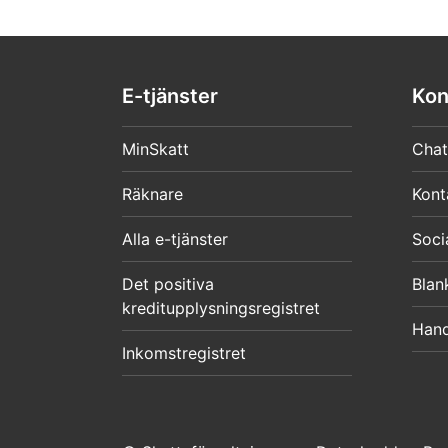
E-tjänster
Kon
MinSkatt
Chat
Räknare
Kont
Alla e-tjänster
Soci
Det positiva
Blan
kreditupplysningsregistret
Hand
Inkomstregistret