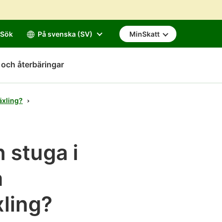
Sök
På svenska (SV)
MinSkatt
 och återbäringar
äxling?
 stuga i
å
xling?