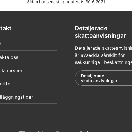
Sidan har senast uppdaterats 30.6.2021
takt
Detaljerade
skatteanvisningar
t
Detaljerade skatteanvisni
är avsedda särskilt för
akta oss
sakkunniga i beskattning
ala medier
Detaljerade
skatteanvisningar
ketter
läggningstider