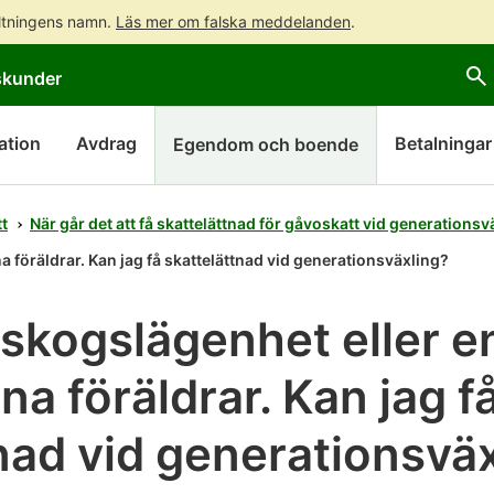
altningens namn.
Läs mer om falska meddelanden
.
Gå
Gå
skunder
direkt
till
till
hela
innehållet
webbplatsens
ation
Avdrag
Betalningar
Egendom och boende
sökning
t
När går det att få skattelättnad för gåvoskatt vid generationsv
a föräldrar. Kan jag få skattelättnad vid generationsväxling?
 skogslägenhet eller en
na föräldrar. Kan jag f
nad vid generationsvä