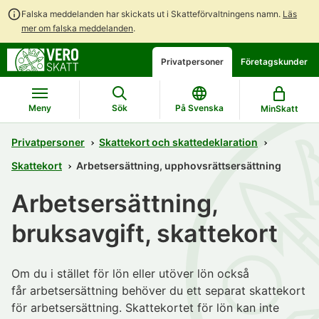
Falska meddelanden har skickats ut i Skatteförvaltningens namn.
Läs
mer om falska meddelanden
.
Gå
Gå
Öppna
Privatpersoner
Företagskunder
direkt
till
en
till
hela
chattbot-
innehållet
webbplatsens
diskussion
Meny
Sök
På Svenska
MinSkatt
sökning
Privatpersoner
Skattekort och skattedeklaration
Skattekort
Arbetsersättning, upphovsrättsersättning
Arbetsersättning,
bruksavgift, skattekort
Om du i stället för lön eller utöver lön också
får arbetsersättning behöver du ett separat skattekort
för arbetsersättning. Skattekortet för lön kan inte