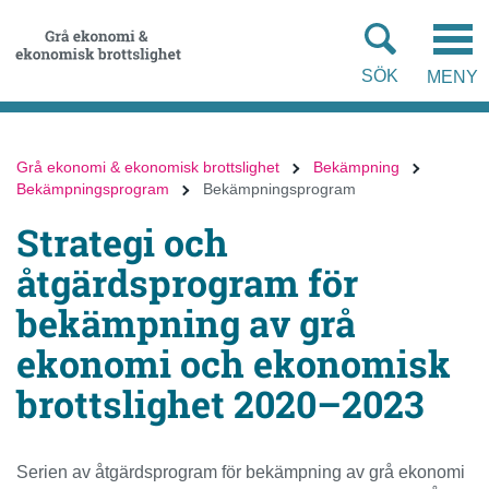
Gå
Gå
direkt
till
till
hela
SÖK
MENY
innehållet
webbplatsens
sökning
Grå ekonomi & ekonomisk brottslighet
Bekämpning
Bekämpningsprogram
Bekämpningsprogram
Strategi och
åtgärdsprogram för
bekämpning av grå
ekonomi och ekonomisk
brottslighet 2020–2023
Serien av åtgärdsprogram för bekämpning av grå ekonomi