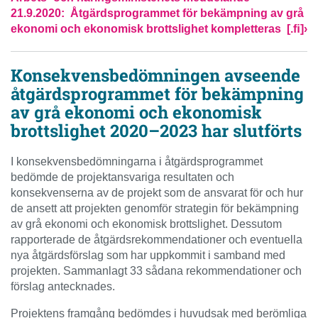
21.9.2020:
Åtgärdsprogrammet för bekämpning av grå
ekonomi och ekonomisk
b
r
o
ttslighet kompletteras
[.ﬁ]›
Konsekvensbedömningen avseende
åtgärdsprogrammet för bekämpning
av grå ekonomi och ekonomisk
brottslighet 2020–2023 har slutförts
I konsekvensbedömningarna i åtgärdsprogrammet
bedömde de projektansvariga resultaten och
konsekvenserna av de projekt som de ansvarat för och hur
de ansett att projekten genomför strategin för bekämpning
av grå ekonomi och ekonomisk brottslighet. Dessutom
rapporterade de åtgärdsrekommendationer och eventuella
nya åtgärdsförslag som har uppkommit i samband med
projekten. Sammanlagt 33 sådana rekommendationer och
förslag antecknades.
Projektens framgång bedömdes i huvudsak med berömliga