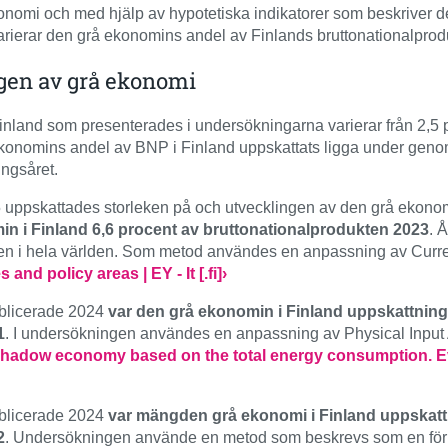
 ekonomi och med hjälp av hypotetiska indikatorer som beskriver 
arierar den grå ekonomins andel av Finlands bruttonationalprodu
gen av grå ekonomi
nland som presenterades i undersökningarna varierar från 2,5 pr
ekonomins andel av BNP i Finland uppskattats ligga under genom
ingsåret.
 uppskattades storleken på och utvecklingen av den grå ekonom
in i Finland 6,6 procent av bruttonationalprodukten 2023
. 
ukten i hela världen. Som metod användes en anpassning av C
d policy areas | EY - It [.fi]›
ublicerade 2024
var den grå ekonomin i Finland uppskattning
1
. I undersökningen användes en anpassning av Physical Inpu
shadow economy based on the total energy consumption. 
ublicerade 2024
var mängden grå ekonomi i Finland uppskatt
2
. Undersökningen använde en metod som beskrevs som en för