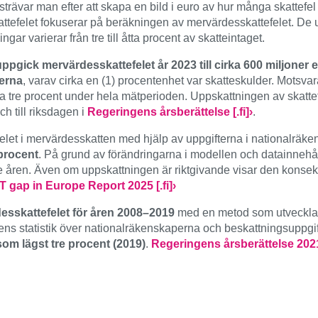
strävar man efter att skapa en bild i euro av hur många skattefe
attefelet fokuserar på beräkningen av mervärdesskattefelet. De 
ar varierar från tre till åtta procent av skatteintaget.
pgick mervärdesskattefelet år 2023 till cirka 600 miljoner eu
erna
, varav cirka en (1) procentenhet var skatteskulder. Motsv
ka tre procent under hela mätperioden. Uppskattningen av skattefe
ch till riksdagen i
Regeringens årsberättelse [.fi]›
.
et i mervärdesskatten med hjälp av uppgifterna i nationalräke
 procent
. På grund av förändringarna i modellen och datainneh
te åren. Även om uppskattningen är riktgivande visar den konsek
T gap in Europe Report 2025 [.fi]›
esskattefelet för åren 2008–2019
med en metod som utvecklats
ens statistik över nationalräkenskaperna och beskattningsuppgif
om lägst tre procent (2019)
.
Regeringens årsberättelse 2021 