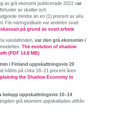
ing av grå ekonomi publicerade 2022 v
ar
förluster av skatter och
utgjorde mindre än en (1) procent av alla
t. För näringsidkare var andelen svart
atskassan på grund av svart arbete
lla valutafonden,
var den grå ekonomin i
-modellen.
The evolution of shadow
owth (PDF 14,8 MB)
min i Finland uppskattningsvis 20
d hållits på cirka 18–21 procent åren
plaining the Shadow Economy in
ga belopp uppskattningsvis 10–14
mängden grå ekonomi uppskattades utifrån