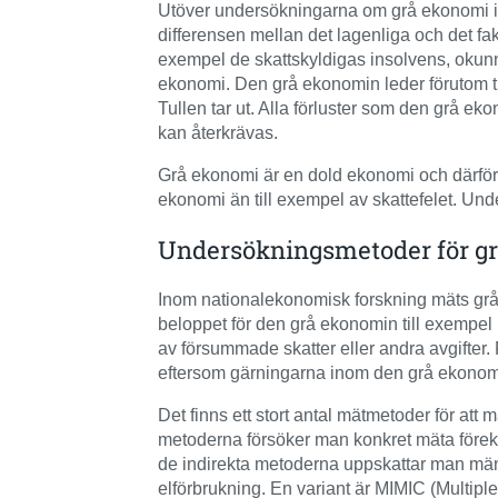
Utöver undersökningarna om grå ekonomi in
differensen mellan det lagenliga och det fak
exempel de skattskyldigas insolvens, okunn
ekonomi. Den grå ekonomin leder förutom till
Tullen tar ut. Alla förluster som den grå ek
kan återkrävas.
Grå ekonomi är en dold ekonomi och därför ä
ekonomi än till exempel av skattefelet. Un
Undersökningsmetoder för g
Inom nationalekonomisk forskning mäts grå 
beloppet för den grå ekonomin till exempel
av försummade skatter eller andra avgifter. 
eftersom gärningarna inom den grå ekonomi
Det finns ett stort antal mätmetoder för att
metoderna försöker man konkret mäta förekom
de indirekta metoderna uppskattar man mängd
elförbrukning. En variant är MIMIC (Multi