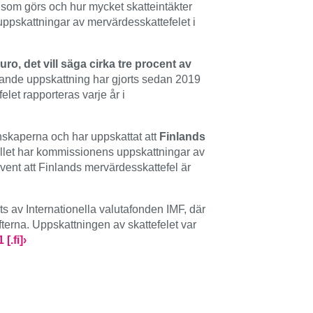
l som görs och hur mycket skatteintäkter
uppskattningar av mervärdesskattefelet i
ro, det vill säga cirka tre procent av
arande uppskattning har gjorts sedan 2019
let rapporteras varje år i
nskaperna och har uppskattat att
Finlands
ållet har kommissionens uppskattningar av
vent att Finlands mervärdesskattefel är
 av Internationella valutafonden IMF, där
terna. Uppskattningen av skattefelet var
[.fi]›