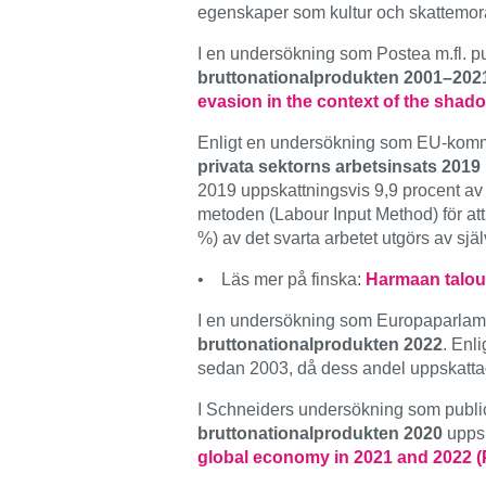
egenskaper som kultur och skattemor
I en undersökning som Postea m.fl. 
bruttonationalprodukten 2001–202
evasion in the context of the sha
Enligt en undersökning som EU-kom
privata sektorns arbetsinsats 2019
2019 uppskattningsvis 9,9 procent av
metoden (Labour Input Method) för att
%) av det svarta arbetet utgörs av sj
• Läs mer på finska:
Harmaan taloud
I en undersökning som Europaparlam
bruttonationalprodukten 2022
. Enl
sedan 2003, då dess andel uppskattad
I Schneiders undersökning som publ
bruttonationalprodukten 2020
upps
global economy in 2021 and 2022 