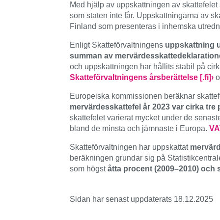
Med hjälp av uppskattningen av skattefelet 
som staten inte får. Uppskattningarna av sk
Finland som presenteras i inhemska utredning
Enligt Skatteförvaltningens
uppskattning up
summan av mervärdesskattedeklaration
och uppskattningen har hållits stabil på cir
Skatteförvaltningens årsberättelse [.fi]›
o
Europeiska kommissionen beräknar skattefel
mervärdesskattefel år 2023 var cirka tre
skattefelet varierat mycket under de senas
bland de minsta och jämnaste i Europa.
VA
Skatteförvaltningen har uppskattat
mervärd
beräkningen grundar sig på Statistikcentral
som högst
åtta procent (2009–2010) och s
Sidan har senast uppdaterats 18.12.2025