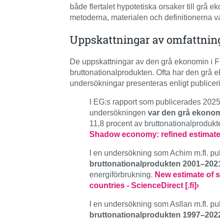
både flertalet hypotetiska orsaker till grå
metoderna, materialen och definitionerna v
Uppskattningar av omfattnin
De uppskattningar av den grå ekonomin i Fi
bruttonationalprodukten. Ofta har den grå 
undersökningar presenteras enligt publicer
I EG:s rapport som publicerades 2025
undersökningen
var den grå ekonom
11,8 procent av bruttonationalprod
Shadow economy: refined estimates an
I en undersökning som Achim m.fl. p
bruttonationalprodukten 2001–202
energiförbrukning.
New estimate of 
countries - ScienceDirect [.fi]›
I en undersökning som Asllan m.fl. p
bruttonationalprodukten 1997–202