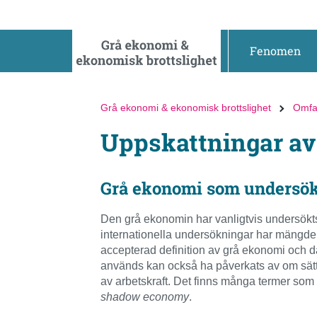
Gå
Gå
direkt
till
till
hela
Fenomen
innehållet
webbplatsens
sökning
Grå ekonomi & ekonomisk brottslighet
Omfa
Uppskattningar av
Grå ekonomi som undersök
Den grå ekonomin har vanligtvis undersökts
internationella undersökningar har mängden 
accepterad definition av grå ekonomi och d
används kan också ha påverkats av om sätte
av arbetskraft. Det finns många termer so
shadow economy
.