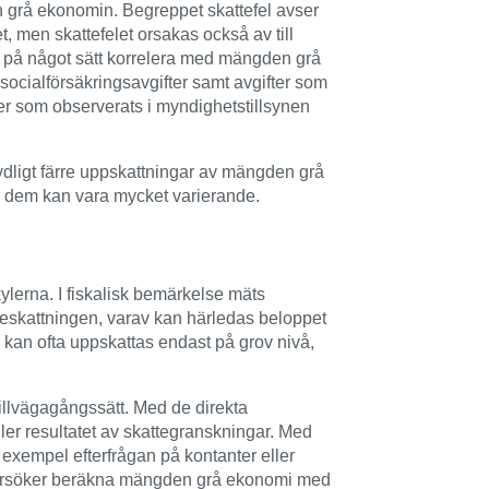
 grå ekonomin. Begreppet skattefel avser
t, men skattefelet orsakas också av till
s på något sätt korrelera med mängden grå
 socialförsäkringsavgifter samt avgifter som
ster som observerats i myndighetstillsynen
ydligt färre uppskattningar av mängden grå
av dem kan vara mycket varierande.
lerna. I fiskalisk bemärkelse mäts
beskattningen, varav kan härledas beloppet
mi kan ofta uppskattas endast på grov nivå,
tillvägagångssätt. Med de direkta
ler resultatet av skattegranskningar. Med
 exempel efterfrågan på kontanter eller
 försöker beräkna mängden grå ekonomi med