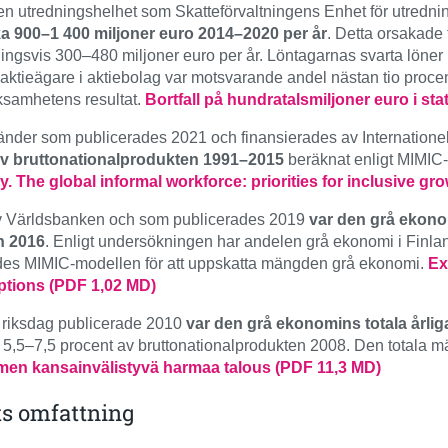
den utredningshelhet som Skatteförvaltningens Enhet för utredn
ka 900–1 400 miljoner euro 2014–2020 per år
. Detta orsakade 
ningsvis 300–480 miljoner euro per år. Löntagarnas svarta löner 
 aktieägare i aktiebolag var motsvarande andel nästan tio procen
rksamhetens resultat.
Bortfall på hundratalsmiljoner euro i st
änder som publicerades 2021 och finansierades av Internatione
 av bruttonationalprodukten 1991–2015
beräknat enligt MIMIC
 The global informal workforce: priorities for inclusive gr
av Världsbanken och som publicerades 2019
var den grå ekono
n 2016
. Enligt undersökningen har andelen grå ekonomi i Finlan
es MIMIC-modellen för att uppskatta mängden grå ekonomi.
Ex
ptions (PDF 1,02 MD)
 riksdag publicerade 2010
var den grå ekonomins totala årli
a 5,5–7,5 procent av bruttonationalprodukten 2008. Den totala 
en kansainvälistyvä harmaa talous (PDF 11,3 MD)
ts omfattning