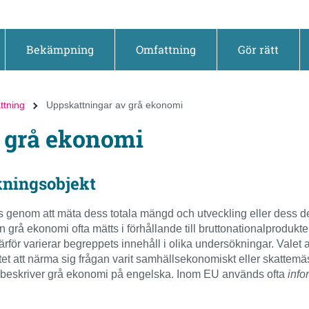
Bekämpning
Omfattning
Gör rätt
ttning
Uppskattningar av grå ekonomi
 grå ekonomi
ningsobjekt
 genom att mäta dess totala mängd och utveckling eller dess d
grå ekonomi ofta mätts i förhållande till bruttonationalprodukte
ärför varierar begreppets innehåll i olika undersökningar. Vale
t att närma sig frågan varit samhällsekonomiskt eller skattemäs
m beskriver grå ekonomi på engelska. Inom EU används ofta
inf