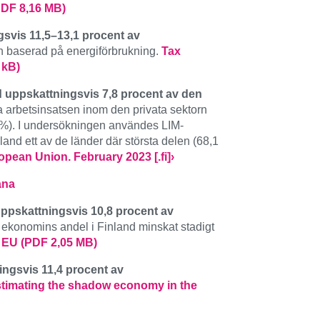
PDF 8,16 MB)
gsvis 11,5–13,1 procent av
n baserad på energiförbrukning.
Tax
 kB)
nd uppskattningsvis 7,8 procent av den
a arbetsinsatsen inom den privata sektorn
8 %). I undersökningen användes LIM-
nd ett av de länder där största delen (68,1
opean Union. February 2023 [.fi]›
ana
ppskattningsvis 10,8 procent av
ekonomins andel i Finland minskat stadigt
e EU (PDF 2,05 MB)
ngsvis 11,4 procent av
stimating the shadow economy in the