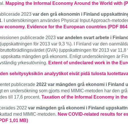
al.
Mapping the Informal Economy Around the World with (
publicerade 2023
var den grå ekonomin i Finland uppskattnin
1
. I undersökningen användes Physical Input Approach-metode
dow economy. Evidence for the European countries (PDF 864
missionen publicerade 2023
var andelen svart arbete i Finla
(uppskattningen för 2013 var 9,3 %). I Finland var den oanmäld
 bruttoförädlingsvärdet (GVA) (uppskattningen för 2013 var 11,
 uppskatta mängden grå ekonomi. Enligt undersökningen är Finla
älvständig yrkesutövning.
Extent of undeclared work in the Eur
en selvitysyksikön analyytikot eivät pidä tulosta luotettav
entet publicerade
2022 var mängden grå ekonomi i Finland u
igt en undersökning som gjorts med MIMIC-metoden har den grå 
es till 17,6 procent.
Taxation of the Informal Economy in th
icerades 2022
var mängden grå ekonomi i Finland uppskattni
kattad med MIMIC-metoden.
New COVID-related results for e
(PDF 1,01 MB)