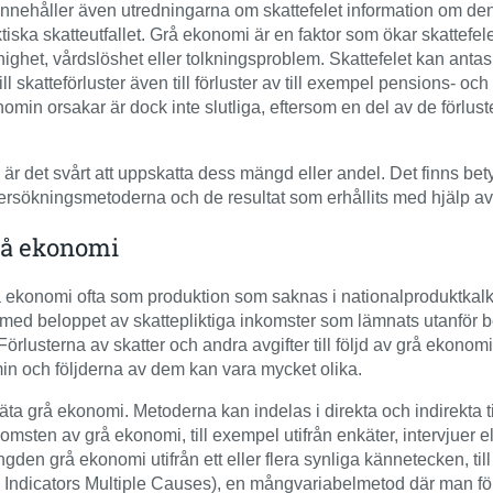
nehåller även utredningarna om skattefelet information om den
tiska skatteutfallet. Grå ekonomi är en faktor som ökar skattefele
ighet, vårdslöshet eller tolkningsproblem. Skattefelet kan anta
 skatteförluster även till förluster av till exempel pensions- och
onomin orsakar är dock inte slutliga, eftersom en del av de förlu
r det svårt att uppskatta dess mängd eller andel. Det finns bet
dersökningsmetoderna och de resultat som erhållits med hjälp 
rå ekonomi
ekonomi ofta som produktion som saknas i nationalproduktkalky
 med beloppet av skattepliktiga inkomster som lämnats utanför 
Förlusterna av skatter och andra avgifter till följd av grå ekono
n och följderna av dem kan vara mycket olika.
 mäta grå ekonomi. Metoderna kan indelas i direkta och indirekta 
sten av grå ekonomi, till exempel utifrån enkäter, intervjuer el
en grå ekonomi utifrån ett eller flera synliga kännetecken, till
ple Indicators Multiple Causes), en mångvariabelmetod där man