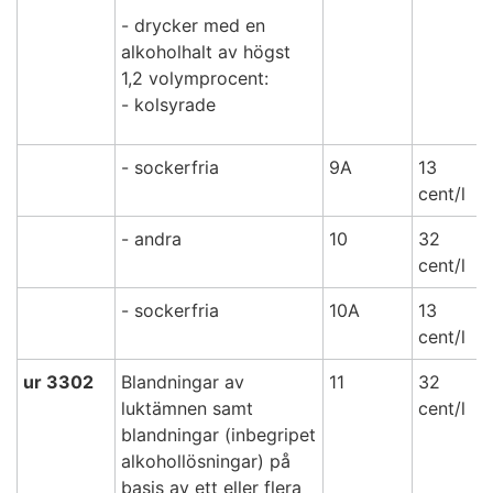
- drycker med en
alkoholhalt av högst
1,2 volymprocent:
- kolsyrade
- sockerfria
9A
13
cent/l
- andra
10
32
cent/l
- sockerfria
10A
13
cent/l
ur 3302
Blandningar av
11
32
luktämnen samt
cent/l
blandningar (inbegripet
alkohollösningar) på
basis av ett eller flera