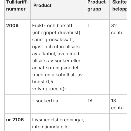
Tullitariff-
Product-
Skatte-
Product
nummer
grupp
belopp
2009
Frukt- och bärsaft
1
32
(inbegripet druvmust)
cent/l
samt grönsakssaft,
ojäst och utan tillsats
av alkohol, även med
tillsats av socker eller
annat sötningsmedel
(med en alkoholhalt av
högst 0,5
volymprocent):
- sockerfria
1A
13
cent/l
ur 2106
Livsmedelsberedningar,
inte nämnda eller