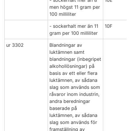
- sockerhalt mer än 8
10E
men högst 11 gram per
100 milliliter
- sockerhalt mer än 11
10F
gram per 100 milliliter
ur 3302
Blandningar av
luktämnen samt
blandningar (inbegripet
alkohollösningar) på
basis av ett eller flera
luktämnen, av sådana
slag som används som
råvaror inom industrin,
andra beredningar
baserade på
luktämnen, av sådana
slag som används för
framställning av