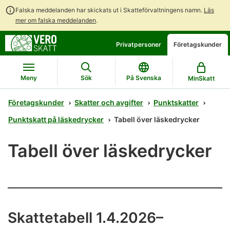
Falska meddelanden har skickats ut i Skatteförvaltningens namn.
Läs
mer om falska meddelanden
.
Gå
Gå
Privatpersoner
Företagskunder
direkt
till
till
hela
innehållet
webbplatsens
Meny
Sök
På Svenska
MinSkatt
sökning
Företagskunder
Skatter och avgifter
Punktskatter
Punktskatt på läskedrycker
Tabell över läskedrycker
Tabell över läskedrycker
Skattetabell 1.4.2026–