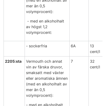
(med en alkoholhalt av
mer än 0,5
volymprocent):
- med en alkoholhalt
av högst 1,2
volymprocent:
- sockerfria
6A
13
cent/l
2205:sta
Vermouth och annat
7
32
vin av färska druvor,
cent/l
smaksatt med växter
eller aromatiska ämnen
(med en alkoholhalt av
mer än 0,5
volymprocent):
- med en alkoholhalt