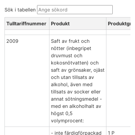
Sök i tabellen
Tabell
Tulltariffnummer
Produkt
Produktgr
över
läskedrycker
2009
Saft av frukt och
1.4.2026
nötter (inbegripet
-
druvmust och
kokosnötvatten) och
saft av grönsaker, ojäst
och utan tillsats av
alkohol, även med
tillsats av socker eller
annat sötningsmedel -
med en alkoholhalt av
högst 0,5
volymprocent:
- inte färdigförpackad
1 P