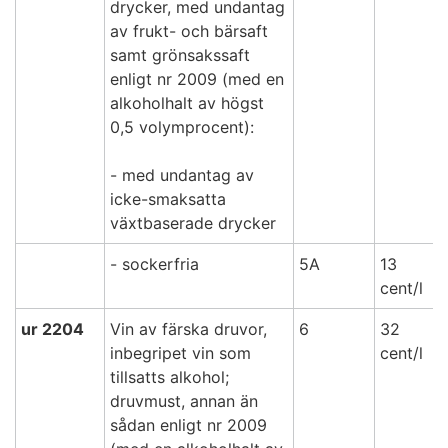
drycker, med undantag
av frukt- och bärsaft
samt grönsakssaft
enligt nr 2009 (med en
alkoholhalt av högst
0,5 volymprocent):
- med undantag av
icke-smaksatta
växtbaserade drycker
- sockerfria
5A
13
cent/l
ur
2204
Vin av färska druvor,
6
32
inbegripet vin som
cent/l
tillsatts alkohol;
druvmust, annan än
sådan enligt nr 2009