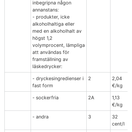
inbegripna någon
annanstans:
- produkter, icke
alkoholhaltiga eller
med en alkoholhalt av
högst 1,2
volymprocent, lämpliga
att användas för
framställning av
läskedrycker:
- dryckesingredienser i
2
2,04
fast form
€/kg
- sockerfria
2A
1,13
€/kg
- andra
3
32
cent/l