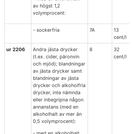
av högst 1,2
volymprocent:
- sockerfria
7A
13
cent/l
ur
2206
Andra jästa drycker
8
32
(t.ex. cider, päronvin
cent/l
och mjöd); blandningar
av jästa drycker samt
blandningar av jästa
drycker och alkoholfria
drycker, inte nämnda
eller inbegripna någon
annanstans (med en
alkoholhalt av mer än
0,5 volymprocent):
- med en alkoholhalt