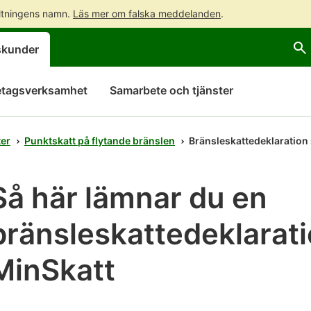
altningens namn.
Läs mer om falska meddelanden
.
Gå
Gå
skunder
direkt
till
till
hela
innehållet
webbplatsens
etagsverksamhet
Samarbete och tjänster
sökning
ter
Punktskatt på flytande bränslen
Bränsleskattedeklaration 
Så här lämnar du en
bränsleskattedeklarati
MinSkatt