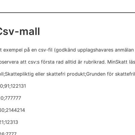
Csv-mall
tt exempel på en csv-fil (godkänd upplagshavares anmälan
servera att csv:s första rad alltid är rubrikrad. MinSkatt l
ll;Skattepliktig eller skattefri produkt;Grunden för skattef
10;91;122131
10;777777
;60;2144214
21;12313
26;7777