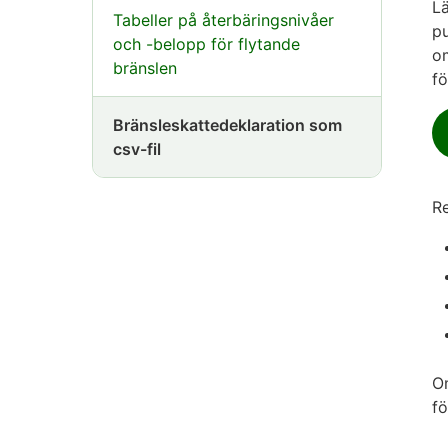
Lä
Tabeller på återbäringsnivåer
pu
och -belopp för flytande
om
bränslen
fö
Bränsleskattedeklaration som
csv-fil
Re
Om
fö