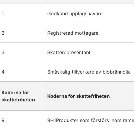
1
Godkänd upplagshavare
2
Registrerad mottagare
3
Skatterepresentant
4
Småskalig tillverkare av biobrännolja
Koderna för
Koderna för skattefriheten
skattefriheten
9
9H1Produkter som förstörs inom rame