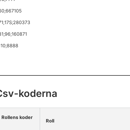
;60;667105
71;17S;280373
81;96;160871
110;8888
Csv-koderna
Rollens koder
Roll