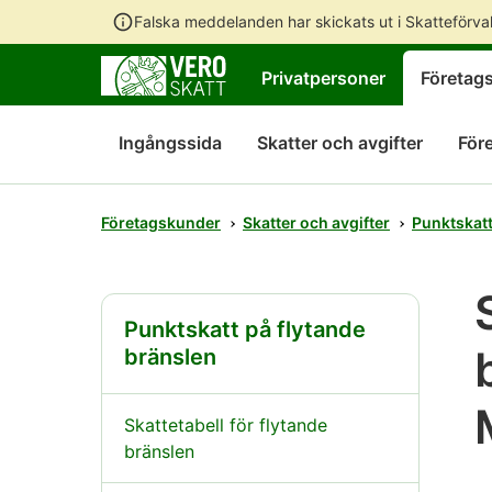
Falska meddelanden har skickats ut i Skatteförv
Privatpersoner
Företag
Ingångssida
Skatter och avgifter
För
Företagskunder
Skatter och avgifter
Punktskat
Punktskatt på flytande
bränslen
Skattetabell för flytande
bränslen