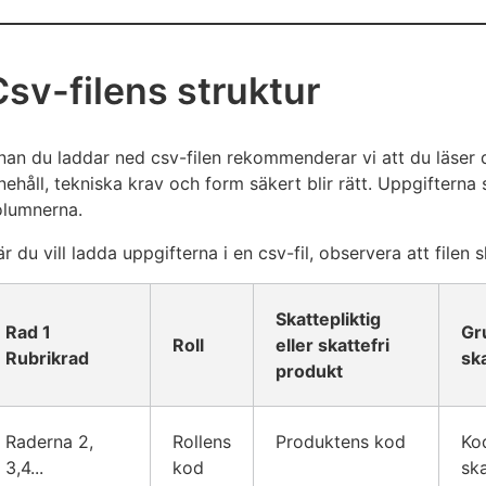
Csv-filens struktur
nan du laddar ned csv-filen rekommenderar vi att du läser 
nehåll, tekniska krav och form säkert blir rätt. Uppgifterna 
olumnerna.
r du vill ladda uppgifterna i en csv-fil, observera att filen 
Skattepliktig
Rad 1
Gr
Roll
eller skattefri
Rubrikrad
ska
produkt
Raderna 2,
Rollens
Produktens kod
Ko
3,4...
kod
sk