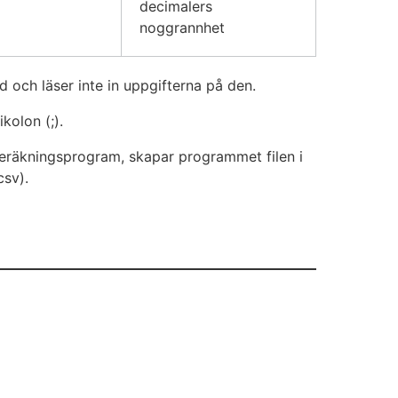
decimalers
noggrannhet
ad och läser inte in uppgifterna på den.
kolon (;).
beräkningsprogram, skapar programmet filen i
csv).