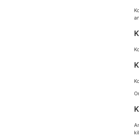
Ko
an
K
Ko
K
Ko
Om
K
An
k