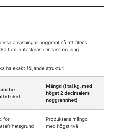
dessa anvisningar noggrant så att filens
ska t.ex. antecknas i en viss ordning i
ska ha exakt följande struktur:
Mängd (l tai kg, med
und för
högst 2 decimalers
ttefrihet
noggrannhet)
d för
Produktens mängd
attefrihetsgrund
med högst två