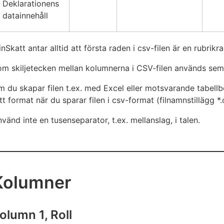
Deklarationens
datainnehåll
nSkatt antar alltid att första raden i csv-filen är en rubrikr
m skiljetecken mellan kolumnerna i CSV-filen används semi
 du skapar filen t.ex. med Excel eller motsvarande tabell
tt format när du sparar filen i csv-format (filnamnstillägg *.
vänd inte en tusenseparator, t.ex. mellanslag, i talen.
Kolumner
olumn 1, Roll