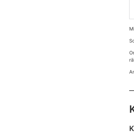
Mi
So
Om
rä
An
K