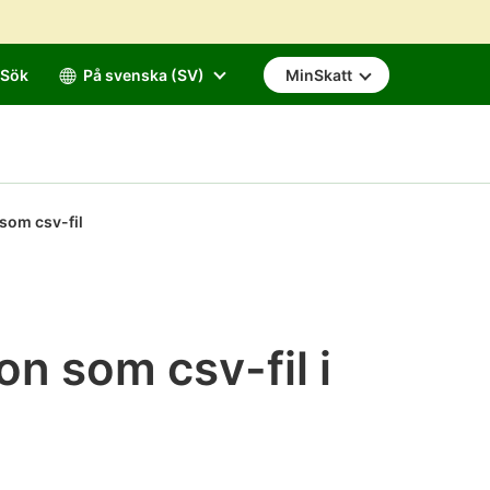
Sök
På svenska (SV)
MinSkatt
som csv-fil
on som csv-fil i