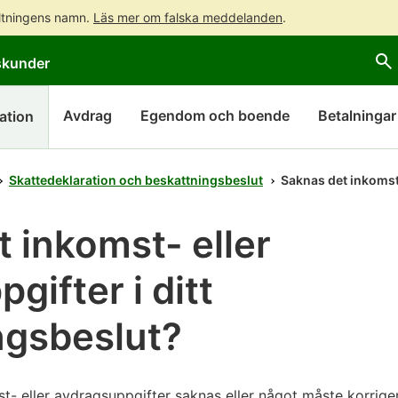
altningens namn.
Läs mer om falska meddelanden
.
Gå
Gå
skunder
direkt
till
till
hela
innehållet
webbplatsens
Avdrag
Egendom och boende
Betalningar
ation
sökning
Skattedeklaration och beskattningsbeslut
Saknas det inkomst-
 inkomst- eller
gifter i ditt
ngsbeslut?
- eller avdragsuppgifter saknas eller något måste korrigera