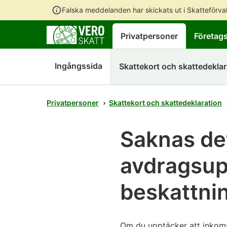
Falska meddelanden har skickats ut i Skatteförv
Privatpersoner
Företag
Ingångssida
Skattekort och skattedeklar
Privatpersoner
Skattekort och skattedeklaration
Saknas det
avdragsupp
beskattni
Om du upptäcker att inkomst