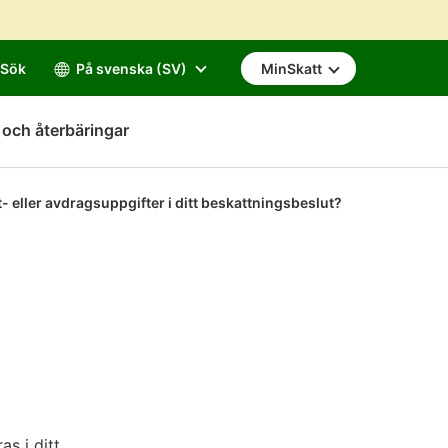
Sök
På svenska (SV)
MinSkatt
 och återbäringar
 eller avdragsuppgifter i ditt beskattningsbeslut?
s i ditt