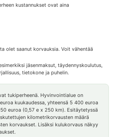
erheen kustannukset ovat aina
oista olet saanut korvauksia. Voit vähentää
t esimerkiksi jäsenmaksut, täydennyskoulutus,
allisuus, tietokone ja puhelin.
ivat tukiperheenä. Hyvinvointialue on
0 euroa kuukaudessa, yhteensä 5 400 euroa
,50 euroa (0,57 e x 250 km). Esitäytetyssä
askutettujen kilometrikorvausten määrä
ten korvaukset. Lisäksi kulukorvaus näkyy
aukset.