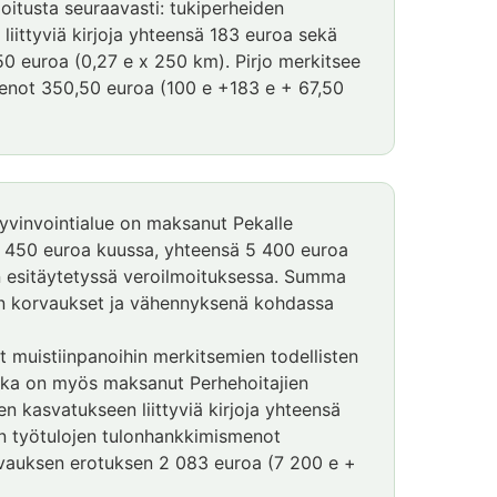
oitusta seuraavasti: tukiperheiden
iittyviä kirjoja yhteensä 183 euroa sekä
50 euroa (0,27 e x 250 km). Pirjo merkitsee
enot 350,50 euroa (100 e +183 e + 67,50
yvinvointialue on maksanut Pekalle
ia 450 euroa kuussa, yhteensä 5 400 euroa
 esitäytetyssä veroilmoituksessa. Summa
en korvaukset ja vähennyksenä kohdassa
 muistiinpanoihin merkitsemien todellisten
ekka on myös maksanut Perhehoitajien
 kasvatukseen liittyviä kirjoja yhteensä
n työtulojen tulonhankkimismenot
rvauksen erotuksen 2 083 euroa (7 200 e +