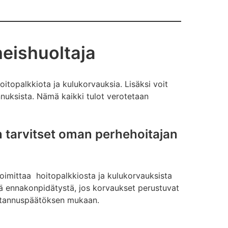
heishuoltaja
oitopalkkiota ja kulukorvauksia. Lisäksi voit
nuksista. Nämä kaikki tulot verotetaan
n tarvitset oman perhehoitajan
oimittaa hoitopalkkiosta ja kulukorvauksista
 ennakonpidätystä, jos korvaukset perustuvat
ustannuspäätöksen mukaan.