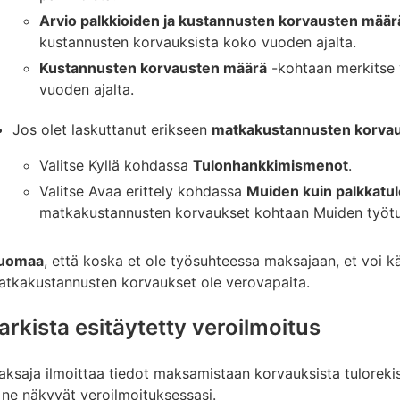
Arvio palkkioiden ja kustannusten korvausten määr
kustannusten korvauksista koko vuoden ajalta.
Kustannusten korvausten määrä
-kohtaan merkitse 
vuoden ajalta.
Jos olet laskuttanut erikseen
matkakustannusten korvau
Valitse Kyllä kohdassa
Tulonhankkimismenot
.
Valitse Avaa erittely kohdassa
Muiden kuin palkkatu
matkakustannusten korvaukset kohtaan Muiden työtul
uomaa
, että koska et ole työsuhteessa maksajaan, et voi k
atkakustannusten korvaukset ole verovapaita.
arkista esitäytetty veroilmoitus
ksaja ilmoittaa tiedot maksamistaan korvauksista tulorekiste
 ne näkyvät veroilmoituksessasi.