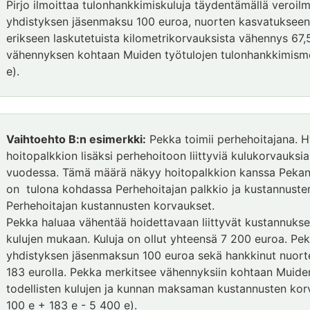
Pirjo ilmoittaa tulonhankkimiskuluja täydentämällä veroilm
yhdistyksen jäsenmaksu 100 euroa, nuorten kasvatukseen l
erikseen laskutetuista kilometrikorvauksista vähennys 67,
vähennyksen kohtaan Muiden työtulojen tulonhankkimism
e).
Vaihtoehto B:n esimerkki:
Pekka toimii perhehoitajana. H
hoitopalkkion lisäksi perhehoitoon liittyviä kulukorvauks
vuodessa. Tämä määrä näkyy hoitopalkkion kanssa Pekan
on tulona kohdassa Perhehoitajan palkkio ja kustannust
Perhehoitajan kustannusten korvaukset.
Pekka haluaa vähentää hoidettavaan liittyvät kustannukset
kulujen mukaan. Kuluja on ollut yhteensä 7 200 euroa. P
yhdistyksen jäsenmaksun 100 euroa sekä hankkinut nuorten
183 eurolla. Pekka merkitsee vähennyksiin kohtaan Muide
todellisten kulujen ja kunnan maksaman kustannusten ko
100 e + 183 e - 5 400 e).