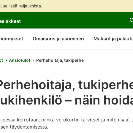
.
Lue lisää huijauksista
.
Siirry
Siirry
Avaa
asiakkaat
suoraan
koko
chattibotin
sisältöön
sivuston
keskustelu
hakuun
hennykset
Omaisuus ja asuminen
Maksut ja palaut
ot
Ansiotulot
Perhehoitaja, tukiperhe
Perhehoitaja, tukiperhe
tukihenkilö – näin hoid
jeessa kerrotaan, minkä verokortin tarvitset ja miten saat
 sen täydentämisestä.