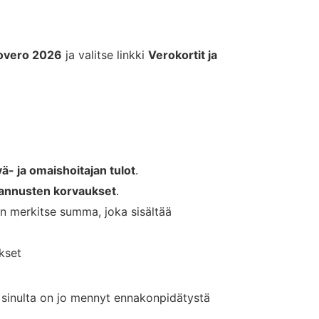
kovero 2026
ja valitse linkki
Verokortit ja
ä- ja omaishoitajan tulot
.
stannusten korvaukset
.
n merkitse summa, joka sisältää
kset
 sinulta on jo mennyt ennakonpidätystä