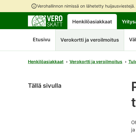
Verohallinnon nimissä on lähetetty huijausviestejä
Henkilöasiakkaat
Yritys
Etusivu
Vä
Verokortti ja veroilmoitus
Henkilöasiakkaat
Verokortti ja veroilmoitus
Tul
Tällä sivulla
Oh
ja