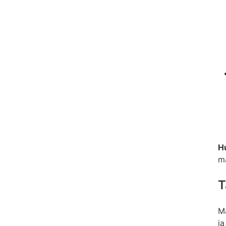
H
m
T
Ma
ja