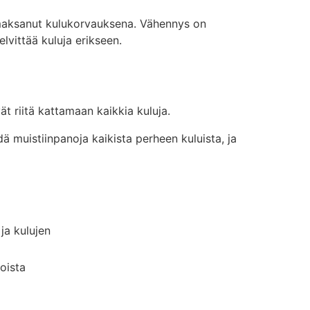
aksanut kulukorvauksena. Vähennys on
lvittää kuluja erikseen.
ät riitä kattamaan kaikkia kuluja.
 muistiinpanoja kaikista perheen kuluista, ja
 ja kulujen
noista