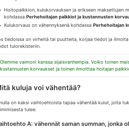
Hoitopalkkion, kulukorvauksen ja erikseen maksettujen 
kohdassa
Perhehoitajan palkkiot ja kustannusten korva
Kulukorvaus on vähennyksenä kohdassa
Perhehoitajan 
s tiedoissa on virheitä tai puutteita, korjaa tiedot ja ilmoit
edot tulorekisteriin.
Olemme vaimoni kanssa sijaisvanhempia. Voiko toinen meis
kustannusten korvaukset ja toinen ilmoittaa hoitajan palkk
alkkiot ja kustannusten korvaukset ovat valmiina sen henkil
itä kuluja voi vähentää?
ehnyt toimeksiantosopimuksen maksajan kanssa. Maksaja il
ulorekisteriin, ja Verohallinto saa tiedot tulorekisteristä. 
nulla on kaksi vaihtoehtoista tapaa vähentää kulut, joita tu
alkkiot ja korvaukset ovat valmiina sen henkilön esitäytety
imimisesta tulee:
alkkioita ja korvauksia ei voi siirtää toisen puolison tuloksi.
aihtoehto A: vähennät saman summan, jonka o