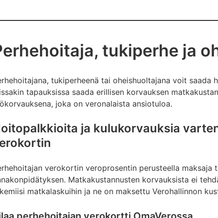
Perhehoitaja, tukiperhe ja o
rhehoitajana, tukiperheenä tai oheishuoltajana voit saada h
issakin tapauksissa saada erillisen korvauksen matkakustan
ökorvauksena, joka on veronalaista ansiotuloa.
oitopalkkioita ja kulukorvauksia varte
erokortin
rhehoitajan verokortin veroprosentin perusteella maksaja t
nakonpidätyksen. Matkakustannusten korvauksista ei tehdä
kemiisi matkalaskuihin ja ne on maksettu Verohallinnon k
ilaa perhehoitajan verokortti OmaVerossa