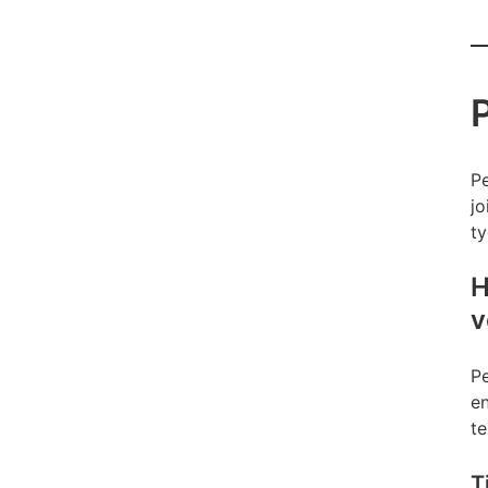
Pe
jo
ty
H
v
Pe
en
te
T