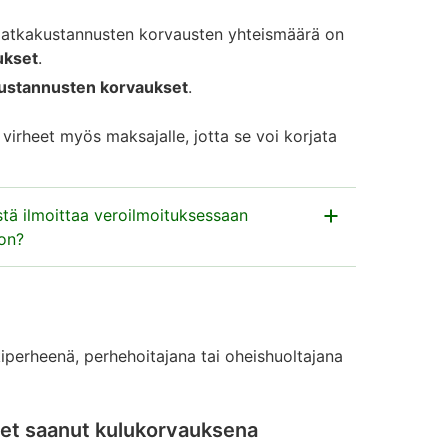
matkakustannusten korvausten yhteismäärä on
ukset
.
kustannusten korvaukset
.
a virheet myös maksajalle, jotta se voi korjata
tä ilmoittaa veroilmoituksessaan
ion?
ön esitäytetyssä veroilmoituksessa, joka on
moittaa palkkiot ja kustannusten korvaukset
Jos sopimus on molempien nimissä yhteisesti,
kiperheenä, perhehoitajana tai oheishuoltajana
ssä veroilmoituksessa, jolle ne on maksettu.
let saanut kulukorvauksena