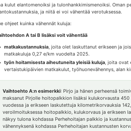
a kulut elantomenoiksi ja tulonhankkimismenoiksi. Oman p
antokustannuksia, ja niitä ei voi vähentää verotuksessa.
e ohjeet kuinka vähennät kuluja:
ihtoehdon A tai B lisäksi voit vähentää
matkakustannuksia
, joita olet laskuttanut erikseen ja j
matkakuluja 0,27 e/km vuodelta 2025.
työn hoitamisesta aiheutuneita yleisiä kuluja
, joita ova
vertaistukipäivien matkakulut, työhuonevähennys, alan kirj
Vaihtoehto A:n esimerkki
: Pirjo ja hänen perheensä toim
maksanut Pirjolle hoitopalkkion lisäksi kulukorvausta 45
vuodessa ja erikseen laskutettuja kilometrikorvauksia 142
veroilmoituksessa hoitopalkkio, kulukorvaus ja erikseen l
näkyy tulona kohdassa Perhehoitajan palkkio ja kustannus
vähennyksenä kohdassa Perhehoitajan kustannusten korv