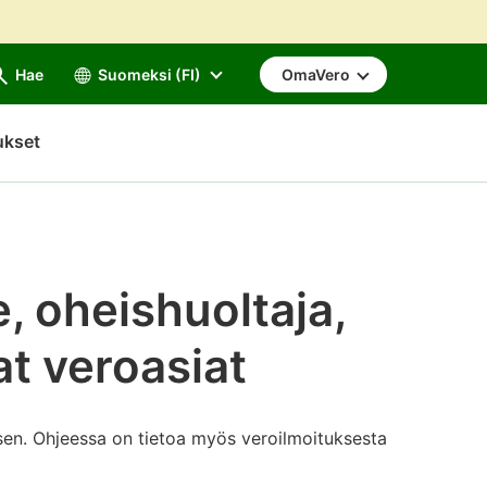
Hae
Suomeksi (FI)
OmaVero
ukset
, oheishuoltaja,
at veroasiat
 sen. Ohjeessa on tietoa myös veroilmoituksesta