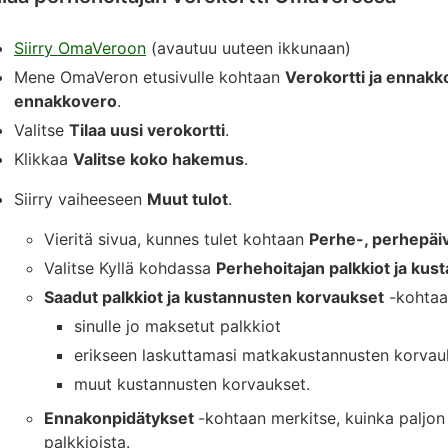
Siirry OmaVeroon
(avautuu uuteen ikkunaan)
Mene OmaVeron etusivulle kohtaan
Verokortti ja ennak
ennakkovero
.
Valitse
Tilaa uusi verokortti
.
Klikkaa
Valitse koko hakemus
.
Siirry vaiheeseen
Muut tulot
.
Vieritä sivua, kunnes tulet kohtaan
Perhe-, perhepäiv
Valitse Kyllä kohdassa
Perhehoitajan palkkiot ja ku
Saadut palkkiot ja kustannusten korvaukset
-kohtaa
sinulle jo maksetut palkkiot
erikseen laskuttamasi matkakustannusten korvau
muut kustannusten korvaukset.
Ennakonpidätykset
-kohtaan merkitse, kuinka paljon
palkkioista.