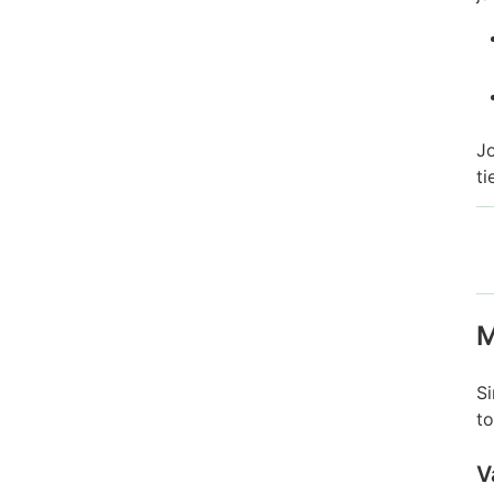
Jo
ti
P
M
t
t
Si
p
to
P
V