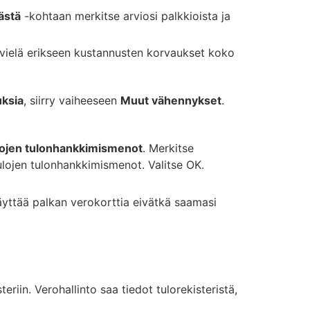
ästä
-kohtaan merkitse arviosi palkkioista ja
vielä erikseen kustannusten korvaukset koko
ksia
, siirry vaiheeseen
Muut vähennykset
.
lojen tulonhankkimismenot
. Merkitse
ojen tulonhankkimismenot. Valitse OK.
äyttää palkan verokorttia eivätkä saamasi
riin. Verohallinto saa tiedot tulorekisteristä,