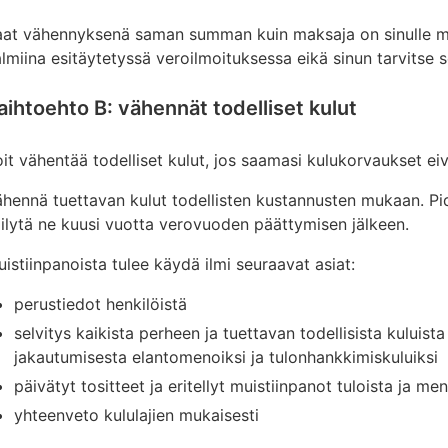
aat vähennyksenä saman summan kuin maksaja on sinulle m
lmiina esitäytetyssä veroilmoituksessa eikä sinun tarvitse se
aihtoehto B: vähennät todelliset kulut
it vähentää todelliset kulut, jos saamasi kulukorvaukset eiv
hennä tuettavan kulut todellisten kustannusten mukaan. Pidä
ilytä ne kuusi vuotta verovuoden päättymisen jälkeen.
istiinpanoista tulee käydä ilmi seuraavat asiat:
perustiedot henkilöistä
selvitys kaikista perheen ja tuettavan todellisista kuluista
jakautumisesta elantomenoiksi ja tulonhankkimiskuluiksi
päivätyt tositteet ja eritellyt muistiinpanot tuloista ja me
yhteenveto kululajien mukaisesti