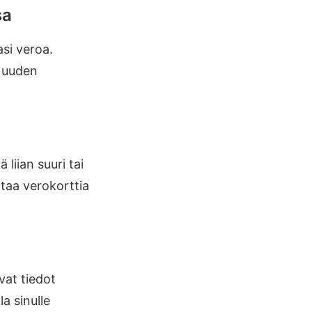
sa
si veroa.
t uuden
liian suuri tai
ttaa verokorttia
vat tiedot
a sinulle