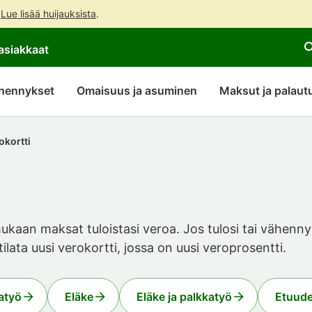
.
Lue lisää huijauksista
.
Siirry
Siirry
Avaa
asiakkaat
suoraan
koko
chattibotin
sisältöön
sivuston
keskustelu
hakuun
hennykset
Omaisuus ja asuminen
Maksut ja palaut
okortti
ukaan maksat tuloistasi veroa. Jos tulosi tai vähennyk
a tilata uusi verokortti, jossa on uusi veroprosentti.
atyö
Eläke
Eläke ja palkkatyö
Etuude