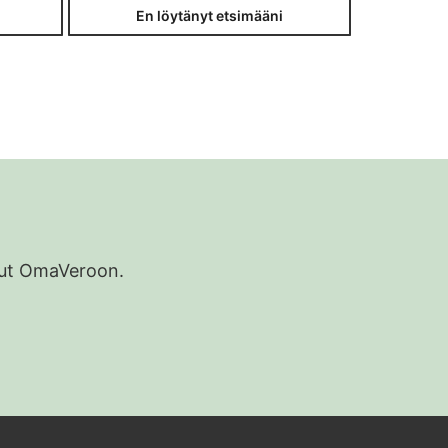
En löytänyt etsimääni
udut OmaVeroon.