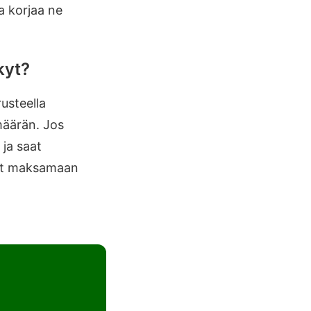
a korjaa ne
kyt?
usteella
määrän. Jos
 ja saat
udut maksamaan