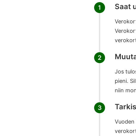
Saat 
1
Verokort
Verokort
verokort
Muuta
2
Jos tulo
pieni. S
niin mon
Tarkis
3
Vuoden p
verokort