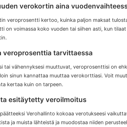
uuden verokortin aina vuodenvaihtees
in veroprosentti kertoo, kuinka paljon maksat tulosta
ti on voimassa koko vuoden tai siihen asti, kun tilaa
in.
 veroprosenttia tarvittaessa
si tai vähennyksesi muuttuvat, veroprosenttisi on ehkä 
illoin sinun kannattaa muuttaa verokorttiasi. Voit muu
ta kertaa kuin on tarpeen.
ta esitäytetty veroilmoitus
äätteeksi Verohallinto kokoaa verotukseesi vaikutta
ista ja muista lähteistä ja muodostaa niiden perusteell