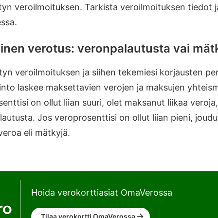
tyn veroilmoituksen. Tarkista veroilmoituksen tiedot j
essa.
linen verotus: veronpalautusta vai mät
tyn veroilmoituksen ja siihen tekemiesi korjausten per
linto laskee maksettavien verojen ja maksujen yhteis
enttisi on ollut liian suuri, olet maksanut liikaa veroja,
autusta. Jos veroprosenttisi on ollut liian pieni, jo
eroa eli mätkyjä.
Hoida verokorttiasiat OmaVerossa
Tilaa verokortti OmaVerossa