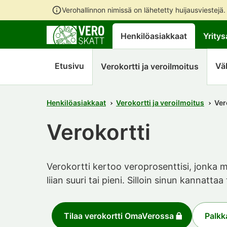
Verohallinnon nimissä on lähetetty huijausviestejä
Henkilöasiakkaat
Yritys
Etusivu
Vä
Verokortti ja veroilmoitus
Henkilöasiakkaat
Verokortti ja veroilmoitus
Ver
Verokortti
Verokortti kertoo veroprosenttisi, jonka m
liian suuri tai pieni. Silloin sinun kannatta
Tilaa verokortti OmaVerossa
Palkk