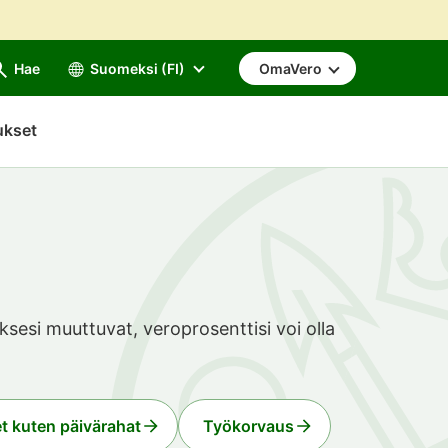
Hae
Suomeksi (FI)
OmaVero
ukset
sesi muuttuvat, veroprosenttisi voi olla
t kuten päivärahat
Työkorvaus