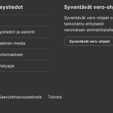
eystiedot
Syventävät vero-oh
Syventävät vero-ohjeet o
tarkoitettu erityisesti
verotuksen ammattilaisille
ystiedot ja asiointi
Syventävät vero-ohjeet
aalinen media
rilomakkeet
telyajat
Saavutettavuusseloste
Tulosta