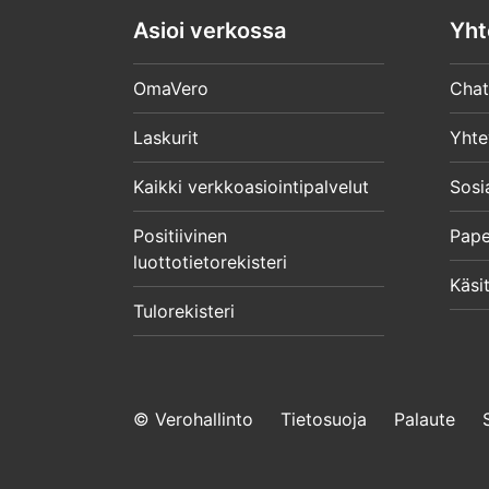
Asioi verkossa
Yht
OmaVero
Chat
Laskurit
Yhte
Kaikki verkkoasiointipalvelut
Sosi
Positiivinen
Pape
luottotietorekisteri
Käsit
Tulorekisteri
© Verohallinto
Tietosuoja
Palaute