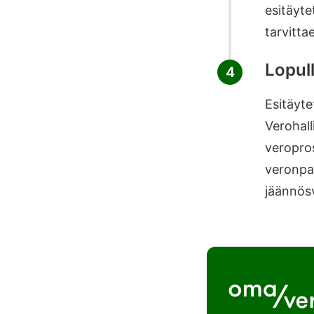
esitäyte
tarvitta
Lopul
4
Esitäyte
Verohal
veropros
veronpal
jäännösv