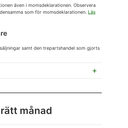
tionen även i momsdeklarationen. Observera
är densamma som för momsdeklarationen.
Läs
are
rsäljningar samt den trepartshandel som gjorts
sta bokstäverna).
Kontrollera landskoden.
ecken.
 rätt månad