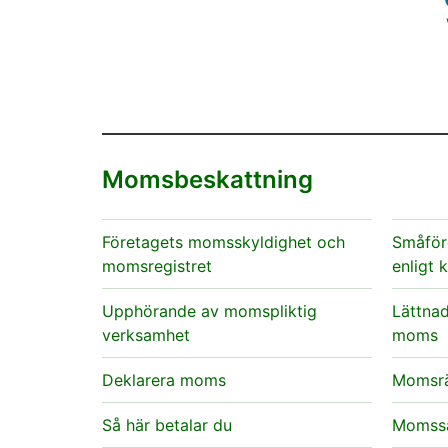
D
A
s
S
A
A
V
Momsbeskattning
v
p
P
K
Företagets momsskyldighet och
Småför
K
momsregistret
enligt 
D
”
Upphörande av momspliktig
Lättnad
D
d
verksamhet
moms
”
d
Deklarera moms
Momsrä
Så här betalar du
Momssa