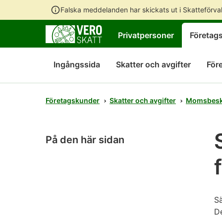
Falska meddelanden har skickats ut i Skatteförv
Privatpersoner
Företag
Ingångssida
Skatter och avgifter
För
Företagskunder
Skatter och avgifter
Momsbesk
På den här sidan
Sä
De