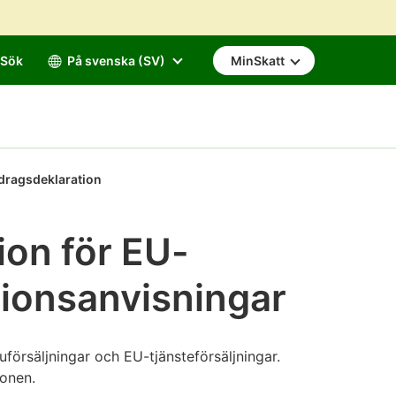
Sök
På svenska (SV)
MinSkatt
ragsdeklaration
on för EU-
ationsanvisningar
örsäljningar och EU-tjänsteförsäljningar.
onen.