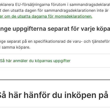
eklarera EU-försäljningarna förutom i sammandragsdeklara
tt den utsatta dagen för sammandragsdeklarationen inte 
er om de utsatta dagarna för momsdeklarationen.
nge uppgifterna separat för varje köp
ge separat på en specifikationsrad de varu- och tjänstefö
ll samma köpare.
Så här anmäler du köparnas uppgifter
öparens landskod och momsnummer
Ange landskoden för köparens momsnummer (de två för
Ange köparens momsnummer utan landskod och mellant
Så här hänför du inköpen på
omsnumren har olika format i olika EU-länder.