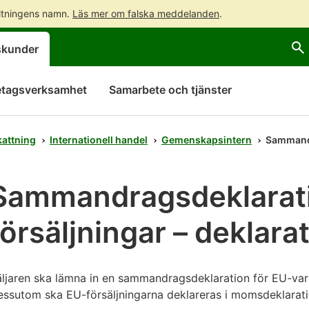
altningens namn.
Läs mer om falska meddelanden
.
Gå
Gå
Öppna
skunder
direkt
till
en
till
hela
chattbot-
innehållet
webbplatsens
diskussion
etagsverksamhet
Samarbete och tjänster
sökning
attning
Internationell handel
Gemenskapsintern
Sammand
Sammandragsdeklarati
försäljningar – deklar
ljaren ska lämna in en sammandragsdeklaration för EU-varuf
ssutom ska EU-försäljningarna deklareras i momsdeklarati