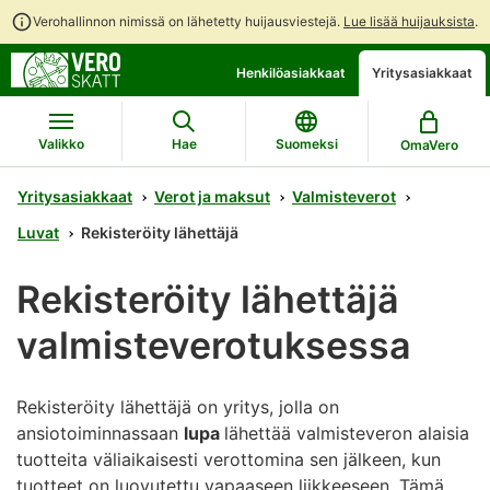
Verohallinnon nimissä on lähetetty huijausviestejä.
Lue lisää huijauksista
.
Siirry
Siirry
Henkilöasiakkaat
Yritysasiakkaat
suoraan
koko
sisältöön
sivuston
hakuun
Valikko
Hae
Suomeksi
OmaVero
Yritysasiakkaat
Verot ja maksut
Valmisteverot
Luvat
Rekisteröity lähettäjä
Rekisteröity lähettäjä
valmisteverotuksessa
Rekisteröity lähettäjä on yritys, jolla on
ansiotoiminnassaan
lupa
lähettää valmisteveron alaisia
tuotteita väliaikaisesti verottomina sen jälkeen, kun
tuotteet on luovutettu vapaaseen liikkeeseen. Tämä