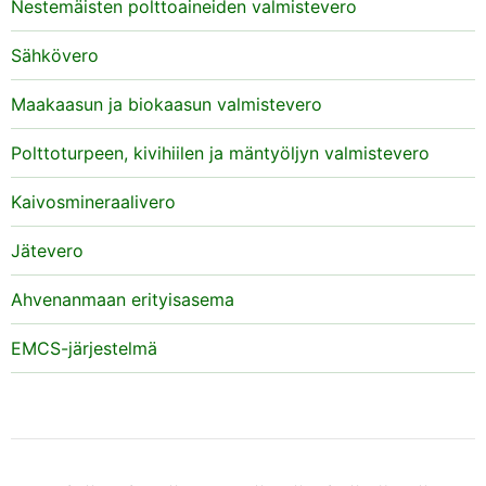
Nestemäisten polttoaineiden valmistevero
Sähkövero
Maakaasun ja biokaasun valmistevero
Polttoturpeen, kivihiilen ja mäntyöljyn valmistevero
Kaivosmineraalivero
Jätevero
Ahvenanmaan erityisasema
EMCS-järjestelmä