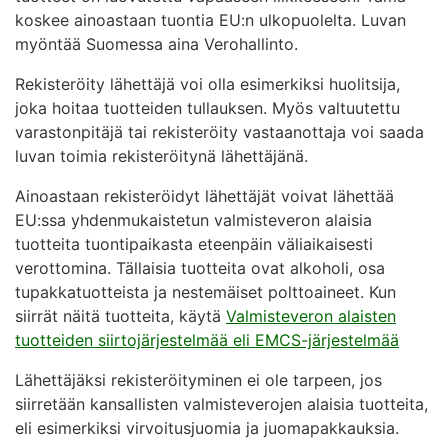
koskee ainoastaan tuontia EU:n ulkopuolelta. Luvan
myöntää Suomessa aina Verohallinto.
Rekisteröity lähettäjä voi olla esimerkiksi huolitsija,
joka hoitaa tuotteiden tullauksen. Myös valtuutettu
varastonpitäjä tai rekisteröity vastaanottaja voi saada
luvan toimia rekisteröitynä lähettäjänä.
Ainoastaan rekisteröidyt lähettäjät voivat lähettää
EU:ssa yhdenmukaistetun valmisteveron alaisia
tuotteita tuontipaikasta eteenpäin väliaikaisesti
verottomina. Tällaisia tuotteita ovat alkoholi, osa
tupakkatuotteista ja nestemäiset polttoaineet. Kun
siirrät näitä tuotteita, käytä
Valmisteveron alaisten
tuotteiden siirtojärjestelmää eli EMCS-järjestelmää
Lähettäjäksi rekisteröityminen ei ole tarpeen, jos
siirretään kansallisten valmisteverojen alaisia tuotteita,
eli esimerkiksi virvoitusjuomia ja juomapakkauksia.