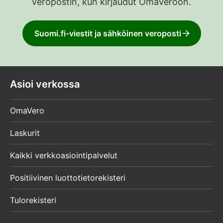
veropostin, kun kirjaudut OmaVeroon.
Suomi.fi-viestit ja sähköinen veroposti
Asioi verkossa
OmaVero
Laskurit
Kaikki verkkoasiointipalvelut
Positiivinen luottotietorekisteri
Tulorekisteri