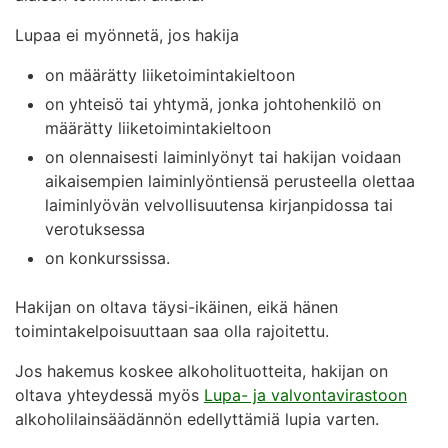
Lupaa ei myönnetä, jos hakija
on määrätty liiketoimintakieltoon
on yhteisö tai yhtymä, jonka johtohenkilö on
määrätty liiketoimintakieltoon
on olennaisesti laiminlyönyt tai hakijan voidaan
aikaisempien laiminlyöntiensä perusteella olettaa
laiminlyövän velvollisuutensa kirjanpidossa tai
verotuksessa
on konkurssissa.
Hakijan on oltava täysi-ikäinen, eikä hänen
toimintakelpoisuuttaan saa olla rajoitettu.
Jos hakemus koskee alkoholituotteita, hakijan on
oltava yhteydessä myös
Lupa- ja valvontavirastoon
alkoholilainsäädännön edellyttämiä lupia varten.