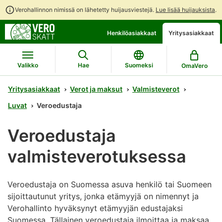
Verohallinnon nimissä on lähetetty huijausviestejä.
Lue lisää huijauksista
.
Siirry
Siirry
Henkilöasiakkaat
Yritysasiakkaat
suoraan
koko
sisältöön
sivuston
hakuun
Valikko
Hae
Suomeksi
OmaVero
Yritysasiakkaat
Verot ja maksut
Valmisteverot
Luvat
Veroedustaja
Veroedustaja
valmisteverotuksessa
Veroedustaja on Suomessa asuva henkilö tai Suomeen
sijoittautunut yritys, jonka etämyyjä on nimennyt ja
Verohallinto hyväksynyt etämyyjän edustajaksi
Suomessa. Tällainen veroedustaja ilmoittaa ja maksaa