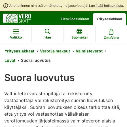
Verohallinnon nimissä on lähetetty huijausviestejä.
Lue lisää huijauksista
.
Siirry
Siirry
Henkilöasiakkaat
Yritysasiakkaat
suoraan
koko
sisältöön
sivuston
hakuun
Valikko
Hae
Suomeksi
OmaVero
Yritysasiakkaat
Verot ja maksut
Valmisteverot
Luvat
Suora luovutus
Suora luovutus
Valtuutettu varastonpitäjä tai rekisteröity
vastaanottaja voi rekisteröityä suoran luovutuksen
käyttäjäksi. Suoran luovutuksen oikeus tarkoittaa sitä,
että yritys voi vastaanottaa väliaikaisen
verottomuuden järjestelmässä valmisteveron alaisia