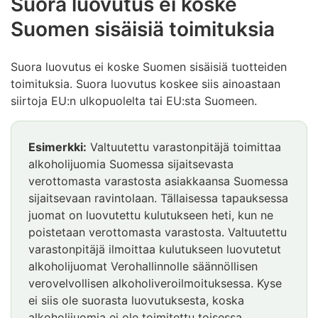
Suora luovutus ei koske
Suomen sisäisiä toimituksia
Suora luovutus ei koske Suomen sisäisiä tuotteiden
toimituksia. Suora luovutus koskee siis ainoastaan
siirtoja EU:n ulkopuolelta tai EU:sta Suomeen.
Esimerkki:
Valtuutettu varastonpitäjä toimittaa
alkoholijuomia Suomessa sijaitsevasta
verottomasta varastosta asiakkaansa Suomessa
sijaitsevaan ravintolaan. Tällaisessa tapauksessa
juomat on luovutettu kulutukseen heti, kun ne
poistetaan verottomasta varastosta. Valtuutettu
varastonpitäjä ilmoittaa kulutukseen luovutetut
alkoholijuomat Verohallinnolle säännöllisen
verovelvollisen alkoholiveroilmoituksessa. Kyse
ei siis ole suorasta luovutuksesta, koska
alkoholijuomia ei ole toimitettu toisessa