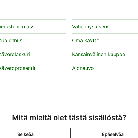
erusteinen alv
Vähennysoikeus
huojennus
Oma käyttö
säverolaskuri
Kansainvälinen kauppa
säveroprosentit
Ajoneuvo
Mitä mieltä olet tästä sisällöstä?
Selkeää
Epäselvää