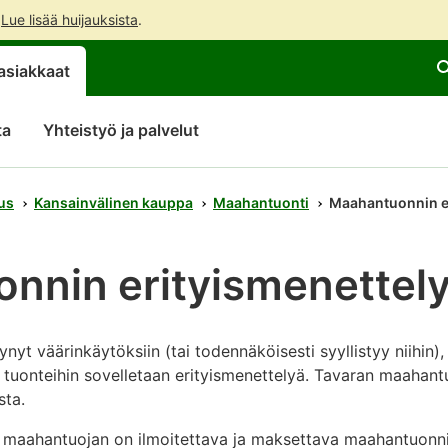
.
Lue lisää huijauksista
.
Siirry
Siirry
asiakkaat
suoraan
koko
sisältöön
sivuston
hakuun
ta
Yhteistyö ja palvelut
us
Kansainvälinen kauppa
Maahantuonti
Maahantuonnin er
nnin erityismenettel
nyt väärinkäytöksiin (tai todennäköisesti syyllistyy niihin),
tuonteihin sovelletaan erityismenettelyä. Tavaran maahant
sta.
n maahantuojan on ilmoitettava ja maksettava maahantuonni