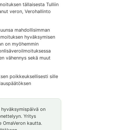
oituksen tällaisesta Tulliin
nut veron, Verohallinto
ltuunsa mahdollisimman
i-ilmoituksen hyväksymisen
ojan on myöhemmin
onlisäveroilmoituksessa
inen vähennys sekä muut
n poikkeuksellisesti sille
llauspäätöksen
en hyväksymispäivä on
enettelyyn. Yritys
le OmaVeron kautta.