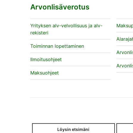
Arvonlisäverotus
Yrityksen alv-velvollisuus ja alv-
Maksup
rekisteri
Alaraja
Toiminnan lopettaminen
Arvonli
Ilmoitusohjeet
Arvonli
Maksuohjeet
Löysin etsimäni