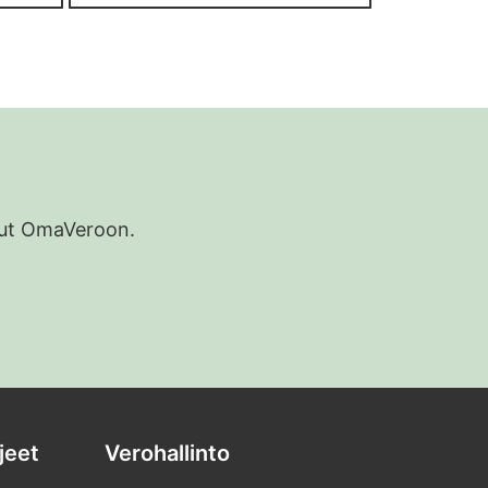
udut OmaVeroon.
jeet
Verohallinto