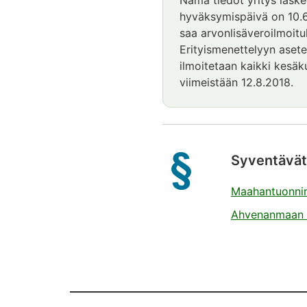
Nämä tiedot yritys laske
hyväksymispäivä on 10.6.
saa arvonlisäveroilmoituk
Erityismenettelyyn asete
ilmoitetaan kaikki kesäk
viimeistään 12.8.2018.
Syventävät
Maahantuonnin 
Ahvenanmaan v