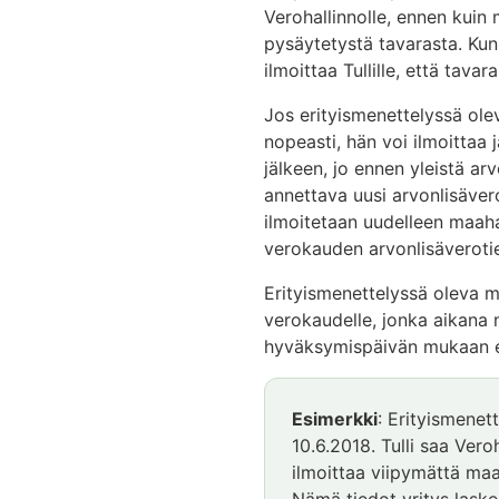
Verohallinnolle, ennen kuin 
pysäytetystä tavarasta. Kun
ilmoittaa Tullille, että tava
Jos erityismenettelyssä o
nopeasti, hän voi ilmoittaa 
jälkeen, jo ennen yleistä 
annettava uusi arvonlisäver
ilmoitetaan uudelleen maah
verokauden arvonlisäveroti
Erityismenettelyssä oleva m
verokaudelle, jonka aikana
hyväksymispäivän mukaan ei
Esimerkki
: Erityismene
10.6.2018. Tulli saa Veroh
ilmoittaa viipymättä ma