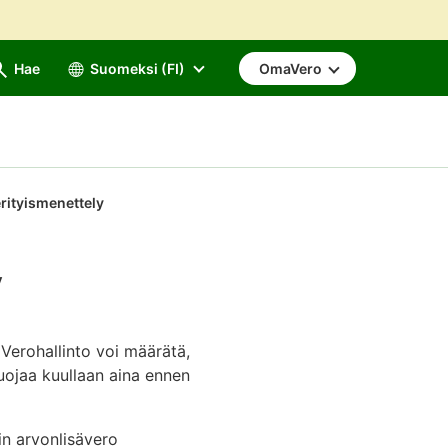
Hae
Suomeksi (FI)
OmaVero
ityismenettely
y
 Verohallinto voi määrätä,
uojaa kuullaan aina ennen
n arvonlisävero