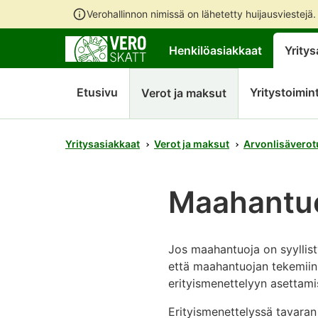
Verohallinnon nimissä on lähetetty huijausviestejä
Henkilöasiakkaat
Yritys
Etusivu
Yritystoimin
Verot ja maksut
Yritysasiakkaat
Verot ja maksut
Arvonlisäverot
Maahantuo
Jos maahantuoja on syyllisty
että maahantuojan tekemiin 
erityismenettelyyn asettami
Erityismenettelyssä tavara