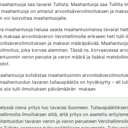
maahantuoja saa tavarat Tullista. Maahantuoja saa Tullilta ilm
 maahantuoja on antanut arvonlisäveroilmoituksen ja maksa
ran voi luovuttaa maahantuojalle.
leva maahantuoja haluaa saada maahantuomansa tavarat ha
ja maksaa arvonlisäveron Verohallinnolle erikseen heti tull
arvonlisäveroilmoituksen ja maksun määräpäivää. Maahantu
oilmoitus, joka korvaa aiemman. Tässä ns. korvaavassa arv
antuonnin veron peruste ja veron määrä ja lisäksi mahdoll
edot.
aahantuoja kohdistaa maahantuonnin arvonlisäveroilmoitukse
 maahantuodun tavaran tullauspäätös on hyväksytty – eli tu
 siis tulli-ilmoituksen päivämäärän mukaan.
ttelyssä oleva yritys tuo tavaraa Suomeen. Tullauspäätöks
allinnolta ilmoituksen siitä, että yritys on asetettu erityism
ahantuodun tavaran veron ja veron perusteen Verohallinnol