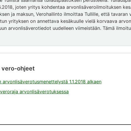
e Tullista saamansa tullauspäätöksen perusteella. Tullausp
2018, joten yritys kohdentaa arvonlisäveroilmoituksen kesä
sen ja maksun, Verohallinto ilmoittaa Tullille, että tavaran v
tun yrityksen on annettava kesäkuulle vielä korvaava arvonl
uun arvonlisäverotiedot uudelleen viimeistään. Tämä ilmoit
 vero-ohjeet
arvonlisäverotusmenettelystä 1.1.2018 alkaen
eroraja arvonlisäverotuksessa