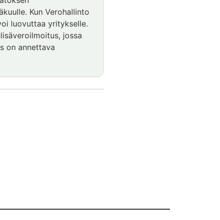
äätöksen
kuulle. Kun Verohallinto
oi luovuttaa yritykselle.
isäveroilmoitus, jossa
us on annettava