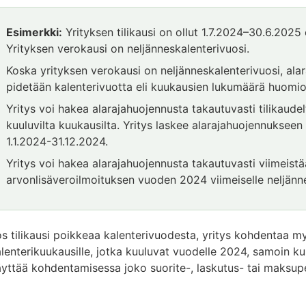
Esimerkki:
Yrityksen tilikausi on ollut 1.7.2024–30.6.2025 
Yrityksen verokausi on neljänneskalenterivuosi.
Koska yrityksen verokausi on neljänneskalenterivuosi, alar
pidetään kalenterivuotta eli kuukausien lukumäärä huomioi
Yritys voi hakea alarajahuojennusta takautuvasti tilikaude
kuuluvilta kuukausilta. Yritys laskee alarajahuojennukseen 
1.1.2024-31.12.2024.
Yritys voi hakea alarajahuojennusta takautuvasti viimeis
arvonlisäveroilmoituksen vuoden 2024 viimeiselle neljänne
s tilikausi poikkeaa kalenterivuodesta, yritys kohdentaa myy
lenterikuukausille, jotka kuuluvat vuodelle 2024, samoin ku
yttää kohdentamisessa joko suorite-, laskutus- tai maksupe