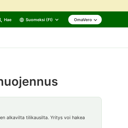
Hae
Suomeksi (FI)
OmaVero
ahuojennus
n alkavilta tilikausilta. Yritys voi hakea