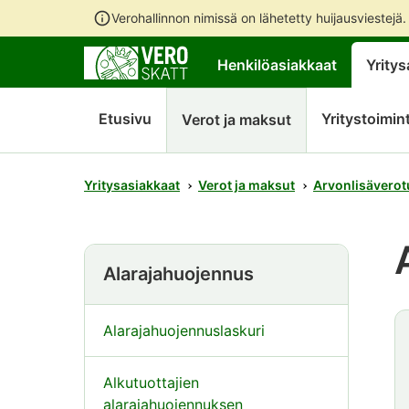
Verohallinnon nimissä on lähetetty huijausviestejä
Henkilöasiakkaat
Yritys
Etusivu
Yritystoimin
Verot ja maksut
Yritysasiakkaat
Verot ja maksut
Arvonlisäverot
Alarajahuojennus
Alarajahuojennuslaskuri
Alkutuottajien
alarajahuojennuksen