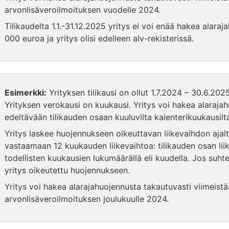
arvonlisäveroilmoituksen vuodelle 2024.
Tilikaudelta 1.1.-31.12.2025 yritys ei voi enää hakea alaraja
000 euroa ja yritys olisi edelleen alv-rekisterissä.
Esimerkki:
Yrityksen tilikausi on ollut 1.7.2024 – 30.6.2025
Yrityksen verokausi on kuukausi. Yritys voi hakea alaraja
edeltävään tilikauden osaan kuuluvilta kalenterikuukausilta 
Yritys laskee huojennukseen oikeuttavan liikevaihdon ajalt
vastaamaan 12 kuukauden liikevaihtoa: tilikauden osan liik
todellisten kuukausien lukumäärällä eli kuudella. Jos suhte
yritys oikeutettu huojennukseen.
Yritys voi hakea alarajahuojennusta takautuvasti viimeis
arvonlisäveroilmoituksen joulukuulle 2024.