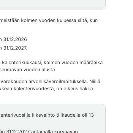
imeistään kolmen vuoden kuluessa siitä, kun
än 31.12.2026
n 31.12.2027.
i on kalenterikuukausi, kolmen vuoden määräaika
 seuraavan vuoden alusta
verokauden arvonlisäveroilmoituksella. Niillä
poikkeaa kalenterivuodesta, on oikeus hakea
lenterivuosi ja liikevaihto tilikaudella oli 13
.
tään 31.12.2027 antamalla korvaavan