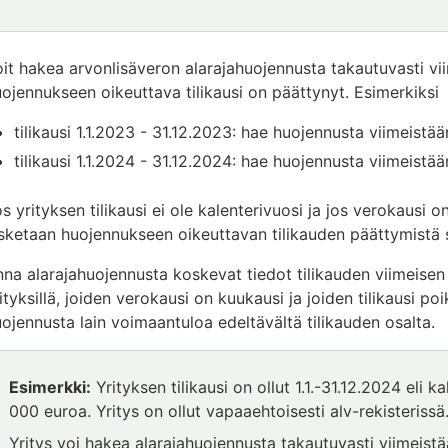
Huomio
päättyy
it hakea arvonlisäveron alarajahuojennusta takautuvasti vi
ojennukseen oikeuttava tilikausi on päättynyt. Esimerkiksi
tilikausi 1.1.2023 - 31.12.2023: hae huojennusta viimeistä
tilikausi 1.1.2024 - 31.12.2024: hae huojennusta viimeistää
s yrityksen tilikausi ei ole kalenterivuosi ja jos verokaus
sketaan huojennukseen oikeuttavan tilikauden päättymistä
na alarajahuojennusta koskevat tiedot tilikauden viimeisen 
ityksillä, joiden verokausi on kuukausi ja joiden tilikausi 
ojennusta lain voimaantuloa edeltävältä tilikauden osalta.
Esimerkki:
Yrityksen tilikausi on ollut 1.1.-31.12.2024 eli ka
000 euroa. Yritys on ollut vapaaehtoisesti alv-rekisterissä
Yritys voi hakea alarajahuojennusta takautuvasti viimeis