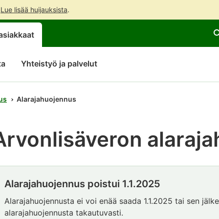
.
Lue lisää huijauksista
.
Siirry
Siirry
Avaa
asiakkaat
suoraan
koko
chattibotin
sisältöön
sivuston
keskustelu
hakuun
ta
Yhteistyö ja palvelut
us
Alarajahuojennus
Arvonlisäveron alaraj
Alarajahuojennus poistui 1.1.2025
Huomio
alkaa.
Alarajahuojennusta ei voi enää saada 1.1.2025 tai sen jälkee
alarajahuojennusta takautuvasti.