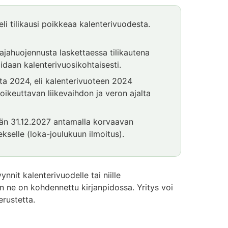
eli tilikausi poikkeaa kalenterivuodesta.
ajahuojennusta laskettaessa tilikautena
daan kalenterivuosikohtaisesti.
lta 2024, eli kalenterivuoteen 2024
oikeuttavan liikevaihdon ja veron ajalta
tään 31.12.2027 antamalla korvaavan
kselle (loka-joulukuun ilmoitus).
nnit kalenterivuodelle tai niille
n ne on kohdennettu kirjanpidossa. Yritys voi
rustetta.