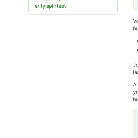
erityispiirteet
Vo
hu
Jo
la
An
yr
hu