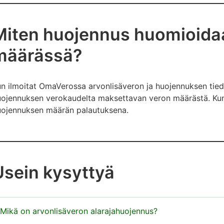
Miten huojennus huomioida
määrässä?
n ilmoitat OmaVerossa arvonlisäveron ja huojennuksen tied
ojennuksen verokaudelta maksettavan veron määrästä. Kun 
uojennuksen määrän palautuksena.
Usein kysyttyä
Mikä on arvonlisäveron alarajahuojennus?