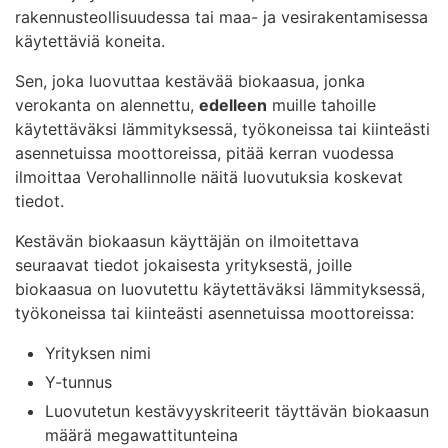
rakennusteollisuudessa tai maa- ja vesirakentamisessa
käytettäviä koneita.
Sen, joka luovuttaa kestävää biokaasua, jonka
verokanta on alennettu,
edelleen
muille tahoille
käytettäväksi lämmityksessä, työkoneissa tai kiinteästi
asennetuissa moottoreissa, pitää kerran vuodessa
ilmoittaa Verohallinnolle näitä luovutuksia koskevat
tiedot.
Kestävän biokaasun käyttäjän on ilmoitettava
seuraavat tiedot jokaisesta yrityksestä, joille
biokaasua on luovutettu käytettäväksi lämmityksessä,
työkoneissa tai kiinteästi asennetuissa moottoreissa:
Yrityksen nimi
Y-tunnus
Luovutetun kestävyyskriteerit täyttävän biokaasun
määrä megawattitunteina