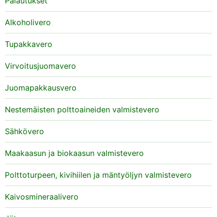
Palautukset
Alkoholivero
Tupakkavero
Virvoitusjuomavero
Juomapakkausvero
Nestemäisten polttoaineiden valmistevero
Sähkövero
Maakaasun ja biokaasun valmistevero
Polttoturpeen, kivihiilen ja mäntyöljyn valmistevero
Kaivosmineraalivero