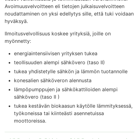
Avoimuusvelvoitteen eli tietojen julkaisuvelvoitteen
noudattaminen on yksi edellytys sille, että tuki voidaan
hyväksyä.
Ilmoitusvelvollisuus koskee yrityksiä, joille on
myönnetty:
energiaintensiivisen yrityksen tukea
teollisuuden alempi sähkövero (taso II)
tukea yhdistetylle sähkön ja lämmön tuotannolle
konesalien sähköveron alennusta
lämpöpumppujen ja sähkökattiloiden alempi
sähkövero (taso II )
tukea kestävän biokaasun käytölle lämmityksessä,
työkoneissa tai kiinteästi asennetuissa
moottoreissa.