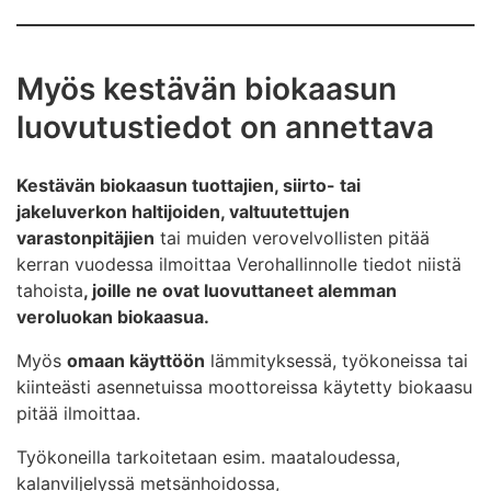
Y-tunnus
muodossa. Lataa csv-tiedosto valmisteverotuksen
yritykselle luovutetut kilowattitunnit.
tuensaajarekisteriin OmaVerossa.
tieto siitä, onko kyse sähkön luovutuksesta vai
Myös kestävän biokaasun
Ohje sähkön luovutustietojen ilmoittamisesta
edelleen luovutuksesta.
luovutustiedot on annettava
tieto siitä, käytettiinkö sähkö
teollisessa toiminnassa
Kestävän biokaasun tuottajien, siirto- tai
konesalitoiminnassa
jakeluverkon haltijoiden, valtuutettujen
lämpöpumpuissa, sähkökattiloissa tai
varastonpitäjien
tai muiden verovelvollisten pitää
geotermisten lämpölaitosten
kerran vuodessa ilmoittaa Verohallinnolle tiedot niistä
kiertovesipumpuissa.
tahoista
, joille ne ovat luovuttaneet alemman
veroluokan biokaasua.
Myös
omaan käyttöön
lämmityksessä, työkoneissa tai
kiinteästi asennetuissa moottoreissa käytetty biokaasu
pitää ilmoittaa.
Työkoneilla tarkoitetaan esim. maataloudessa,
kalanviljelyssä metsänhoidossa,