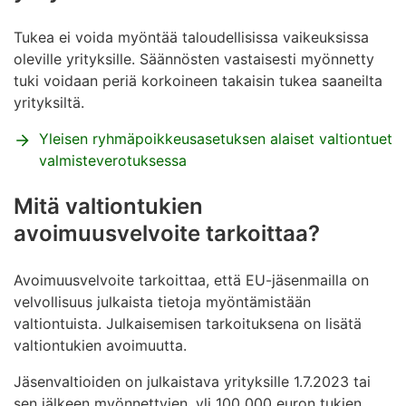
Tukea ei voida myöntää taloudellisissa vaikeuksissa
oleville yrityksille. Säännösten vastaisesti myönnetty
tuki voidaan periä korkoineen takaisin tukea saaneilta
yrityksiltä.
Yleisen ryhmäpoikkeusasetuksen alaiset valtiontuet
valmisteverotuksessa
Mitä valtiontukien
avoimuusvelvoite tarkoittaa?
Avoimuusvelvoite tarkoittaa, että EU-jäsenmailla on
velvollisuus julkaista tietoja myöntämistään
valtiontuista. Julkaisemisen tarkoituksena on lisätä
valtiontukien avoimuutta.
Jäsenvaltioiden on julkaistava yrityksille 1.7.2023 tai
sen jälkeen myönnettyjen, yli 100 000 euron tukien