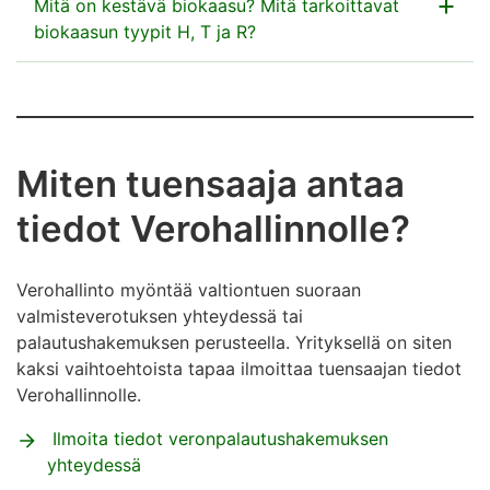
Mitä on kestävä biokaasu? Mitä tarkoittavat
biokaasun tyypit H, T ja R?
Kestävä biokaasu täyttää
Biopolttoaineista,
bionesteistä ja biomassapolttoaineista annetussa
laissa
säädetyt kestävyyskriteerit.
Miten tuensaaja
antaa
H = biokaasu, joka käytetään lämmityksessä,
työkoneissa tai kiinteästi asennetuissa moottoreissa
tiedot Verohallinnolle?
T = jätteistä, tähteistä, lignoselluloosasta ja
syötäväksi kelpaamattomasta selluloosasta
Verohallinto myöntää valtiontuen suoraan
valmistetut biopolttoaineet
valmisteverotuksen yhteydessä tai
palautushakemuksen perusteella. Yrityksellä on siten
R = kestävyyskriteerit täyttävät biopolttoaineet
kaksi vaihtoehtoista tapaa ilmoittaa tuensaajan tiedot
Verohallinnolle.
Ilmoita tiedot veronpalautushakemuksen
yhteydessä