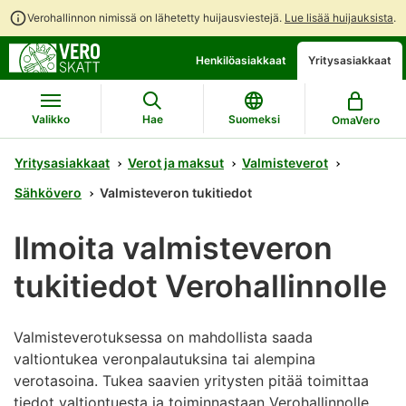
Verohallinnon nimissä on lähetetty huijausviestejä.
Lue lisää huijauksista
.
Siirry
Siirry
Henkilöasiakkaat
Yritysasiakkaat
suoraan
koko
sisältöön
sivuston
hakuun
Valikko
Hae
Suomeksi
OmaVero
Yritysasiakkaat
Verot ja maksut
Valmisteverot
Sähkövero
Valmisteveron tukitiedot
Ilmoita valmisteveron
tukitiedot Verohallinnolle
Valmisteverotuksessa on mahdollista saada
valtiontukea veronpalautuksina tai alempina
verotasoina. Tukea saavien yritysten pitää toimittaa
tiedot valtiontuesta ja toiminnastaan Verohallinnolle.