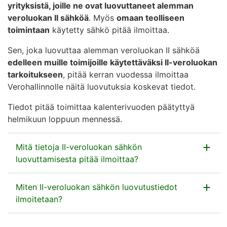
yrityksistä, joille ne ovat luovuttaneet alemman
veroluokan II sähköä
. Myös
omaan teolliseen
toimintaan
käytetty sähkö pitää ilmoittaa.
Sen, joka luovuttaa alemman veroluokan II sähköä
edelleen muille toimijoille käytettäväksi II-veroluokan
tarkoitukseen
, pitää kerran vuodessa ilmoittaa
Verohallinnolle näitä luovutuksia koskevat tiedot.
Tiedot pitää toimittaa kalenterivuoden päätyttyä
helmikuun loppuun mennessä.
Mitä tietoja II-veroluokan sähkön
luovuttamisesta pitää ilmoittaa?
Ilmoita alemman veroluokan sähköä saaneista
Miten II-veroluokan sähkön luovutustiedot
yhtiöistä
ilmoitetaan?
yrityksen nimi
Kokoa tiedot excel-taulukkoon ja tallenna se csv-