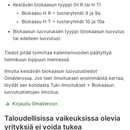
Kestävän biokaasun tyyppi (H R tai H T)
Biokaasu H R = tuoteryhmät 9 ja 9a
Biokaasu H T = tuoteryhmät 10 ja 10a
Biokaasun luovutuksen tyyppi (biokaasun luovutus
tai edelleen luovutus).
Tiedot pitää toimittaa kalenterivuoden päätyttyä
helmikuun loppuun mennessä.
Ilmoita kestävän biokaasun luovutustiedot
OmaVerossa. Jos teet ilmoituksen ensimmäistä kertaa,
löydät sen kohdasta Tuki-ilmoitukset > Biokaasun
luovutustietojen ilmoitus.
Kirjaudu OmaVeroon
Taloudellisissa vaikeuksissa
olevia
yrityksiä ei
voida
tukea