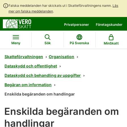
Falska meddelanden har skickats ut i Skatteförvaltningens namn.
Läs
mer om falska meddelanden
.
Gå
Gå
Privatpersoner
Företagskunder
direkt
till
till
hela
innehållet
webbplatsens
Meny
Sök
På Svenska
MinSkatt
sökning
Skatteförvaltningen
Organisation
Dataskydd och offentlighet
Dataskydd och behandling av uppgifter
Begäran om information
Enskilda begäranden om handlingar
Enskilda begäranden om
handlingar