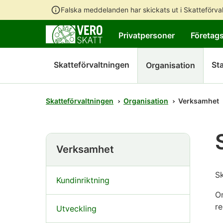
Falska meddelanden har skickats ut i Skatteförv
Privatpersoner
Företag
Skatteförvaltningen
Sta
Organisation
Skatteförvaltningen
Organisation
Verksamhet
Verksamhet
Sk
Kundinriktning
Om
re
Utveckling