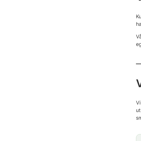
Ku
ha
Vå
eg
Vi
ut
sm