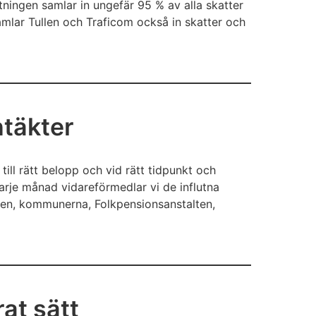
ltningen samlar in ungefär 95 % av alla skatter
amlar Tullen och Traficom också in skatter och
ntäkter
ill rätt belopp och vid rätt tidpunkt och
arje månad vidareförmedlar vi de influtna
taten, kommunerna, Folkpensionsanstalten,
at sätt