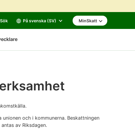
Sök
På svenska (SV)
MinSkatt
vecklare
verksamhet
nkomstkälla.
ka unionen och i kommunerna. Beskattningen
ch antas av Riksdagen.