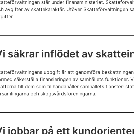
atteförvaltningen står under finansministeriet. Skatteförva
h avgifter av skattekaraktär. Utöver Skatteförvaltningen s
gifter.
i säkrar inflödet av skattei
atteförvaltningens uppgift är att genomföra beskattningen t
rmed säkerställa finansieringen av samhällets funktioner. V
atterna till dem som tillhandahåller samhällets tjänster: s
örsamlingarna och skogsvårdsföreningarna.
i jobbar på ett kundorienter