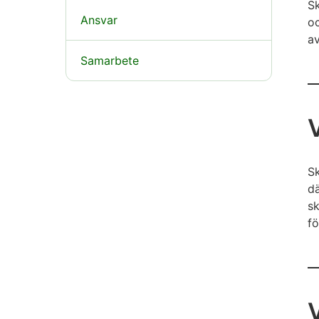
Sk
Ansvar
oc
av
Samarbete
V
Sk
dä
sk
f
V