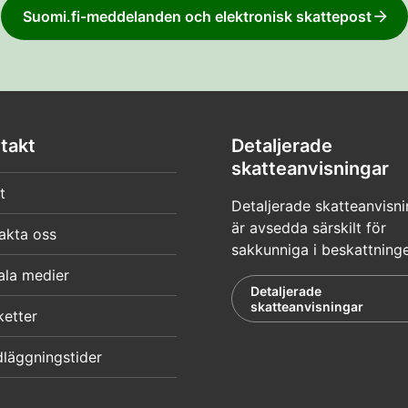
Suomi.fi-meddelanden och elektronisk skattepost
takt
Detaljerade
skatteanvisningar
t
Detaljerade skatteanvisni
är avsedda särskilt för
akta oss
sakkunniga i beskattning
ala medier
Detaljerade
skatteanvisningar
ketter
läggningstider