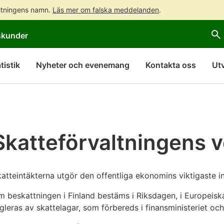
altningens namn.
Läs mer om falska meddelanden
.
Gå
Gå
skunder
direkt
till
till
hela
innehållet
webbplatsens
tistik
Nyheter och evenemang
Kontakta oss
Ut
sökning
Skatteförvaltningens 
atteintäkterna utgör den offentliga ekonomins viktigaste i
 beskattningen i Finland bestäms i Riksdagen, i Europeis
gleras av skattelagar, som förbereds i finansministeriet o