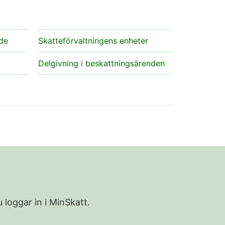
nde
Skatteförvaltningens enheter
Delgivning i beskattningsärenden
 loggar in i MinSkatt.