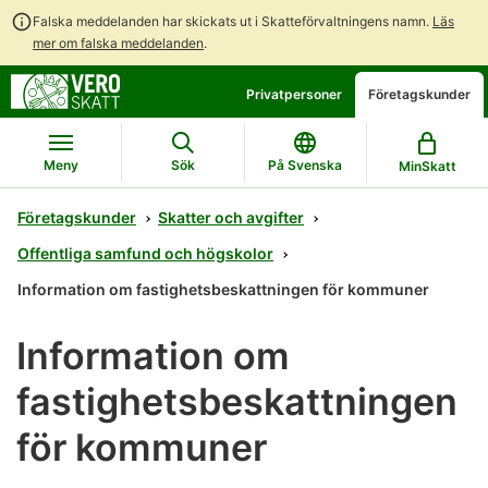
Falska meddelanden har skickats ut i Skatteförvaltningens namn.
Läs
mer om falska meddelanden
.
Gå
Gå
Privatpersoner
Företagskunder
direkt
till
till
hela
innehållet
webbplatsens
Meny
Sök
På Svenska
MinSkatt
sökning
Företagskunder
Skatter och avgifter
Offentliga samfund och högskolor
Information om fastighetsbeskattningen för kommuner
Information om
fastighetsbeskattningen
för kommuner