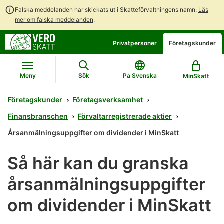
Falska meddelanden har skickats ut i Skatteförvaltningens namn.
Läs
mer om falska meddelanden
.
Gå
Gå
Privatpersoner
Företagskunder
direkt
till
till
hela
innehållet
webbplatsens
Meny
Sök
På Svenska
MinSkatt
sökning
Företagskunder
Företagsverksamhet
Finansbranschen
Förvaltarregistrerade aktier
Årsanmälningsuppgifter om dividender i MinSkatt
Så här kan du granska
årsanmälningsuppgifter
om dividender i MinSkatt