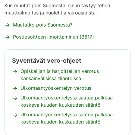
Kun muutat pois Suomesta, sinun täytyy tehdä
muuttoilmoitus ja huolehtia veroasioista.
Muutatko pois Suomesta?
Postiosoitteen ilmoittaminen (3817)
Syventävät vero-ohjeet
Huomio
alkaa.
Opiskelijan ja harjoittelijan verotus
kansainvälisissä tilanteissa
Ulkomaantyöskentelyn verotus
Ulkomaantyöskentelystä saatua palkkaa
koskeva kuuden kuukauden sääntö
Ulkomaantyöskentelystä saatua palkkaa
koskeva kuuden kuukauden sääntö
Huomio