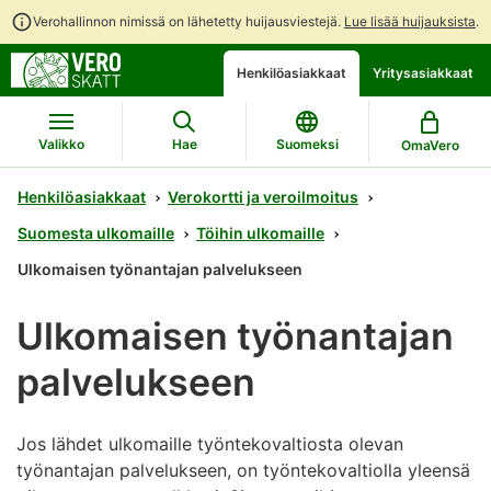
Verohallinnon nimissä on lähetetty huijausviestejä.
Lue lisää huijauksista
.
Siirry
Siirry
Avaa
Henkilöasiakkaat
Yritysasiakkaat
suoraan
koko
chattibotin
sisältöön
sivuston
keskustelu
hakuun
Valikko
Hae
Suomeksi
OmaVero
Henkilöasiakkaat
Verokortti ja veroilmoitus
Suomesta ulkomaille
Töihin ulkomaille
Ulkomaisen työnantajan palvelukseen
Ulkomaisen työnantajan
palvelukseen
Jos lähdet ulkomaille työntekovaltiosta olevan
työnantajan palvelukseen, on työntekovaltiolla yleensä