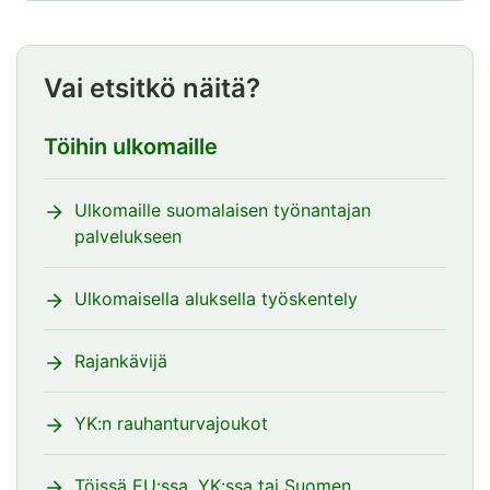
päättyy
Vai etsitkö näitä?
Töihin ulkomaille
Ulkomaille suomalaisen työnantajan
palvelukseen
Ulkomaisella aluksella työskentely
Rajankävijä
YK:n rauhanturvajoukot
Töissä EU:ssa, YK:ssa tai Suomen