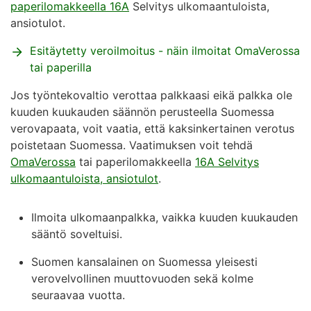
paperilomakkeella 16A
Selvitys ulkomaantuloista,
ansiotulot.
Esitäytetty veroilmoitus - näin ilmoitat OmaVerossa
tai paperilla
Jos työntekovaltio verottaa palkkaasi eikä palkka ole
kuuden kuukauden säännön perusteella Suomessa
verovapaata, voit vaatia, että kaksinkertainen verotus
poistetaan Suomessa. Vaatimuksen voit tehdä
OmaVerossa
tai paperilomakkeella
16A Selvitys
ulkomaantuloista, ansiotulot
.
Ilmoita ulkomaanpalkka, vaikka kuuden kuukauden
sääntö soveltuisi.
Suomen kansalainen on Suomessa yleisesti
verovelvollinen muuttovuoden sekä kolme
seuraavaa vuotta.