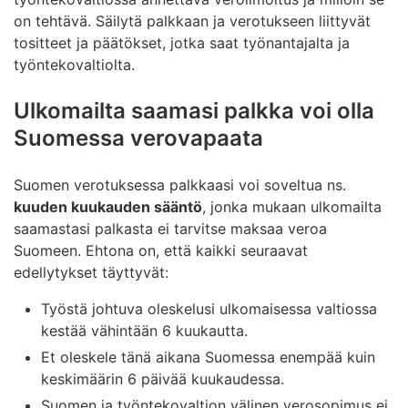
on tehtävä. Säilytä palkkaan ja verotukseen liittyvät
tositteet ja päätökset, jotka saat työnantajalta ja
työntekovaltiolta.
Ulkomailta saamasi palkka voi olla
Suomessa verovapaata
Suomen verotuksessa palkkaasi voi soveltua ns.
kuuden kuukauden sääntö
, jonka mukaan ulkomailta
saamastasi palkasta ei tarvitse maksaa veroa
Suomeen. Ehtona on, että kaikki seuraavat
edellytykset täyttyvät:
Työstä johtuva oleskelusi ulkomaisessa valtiossa
kestää vähintään 6 kuukautta.
Et oleskele tänä aikana Suomessa enempää kuin
keskimäärin 6 päivää kuukaudessa.
Suomen ja työntekovaltion välinen verosopimus ei