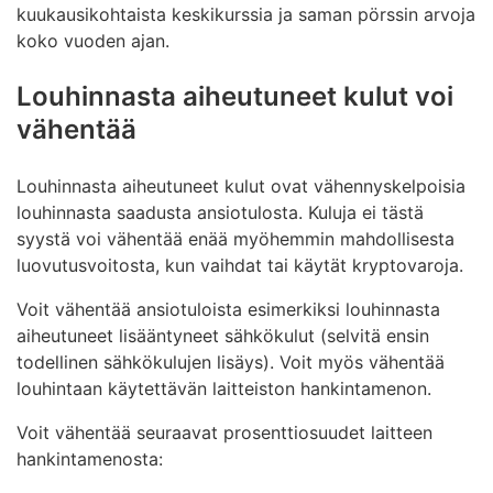
syntyneen luovutusvoiton veroilmoituksessaan:
kuukausikohtaista keskikurssia ja saman pörssin arvoja
koko vuoden ajan.
Luovutuspäivä: päivä, jolloin hän osti tavarat
kryptovaluutalla
Louhinnasta aiheutuneet kulut voi
Myyntihinta: ostokseen käytetyn kryptovaluutan
vähentää
arvo euroina ostohetkellä
Hankintapäivä: päivä, jolloin hän aikanaan hankki
Louhinnasta aiheutuneet kulut ovat vähennyskelpoisia
kryptovaluutan
louhinnasta saadusta ansiotulosta. Kuluja ei tästä
Hankintahinta: ostokseen käytetyn
syystä voi vähentää enää myöhemmin mahdollisesta
kryptovaluutan arvo euroina hankintahetkellä
luovutusvoitosta, kun vaihdat tai käytät kryptovaroja.
Arvot voi tarkistaa jostakin tunnetusta
Voit vähentää ansiotuloista esimerkiksi louhinnasta
kryptovaluuttapörssistä. Sebastian saa vähentää
aiheutuneet lisääntyneet sähkökulut (selvitä ensin
myös omaisuuden hankkimisesta aiheutuneet menot,
todellinen sähkökulujen lisäys). Voit myös vähentää
esimeriksi välityspalkkiot.
louhintaan käytettävän laitteiston hankintamenon.
Sebastianille jäi ostosten tekemisen jälkeen vielä
Voit vähentää seuraavat prosenttiosuudet laitteen
jäljelle 100 kpl kryptovaluuttaa A, joiden hankintahinta
hankintamenosta:
on ollut 500 euroa.