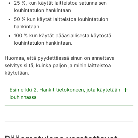
25 %, kun käytät laitteistoa satunnaisen
Katso lisää esimerkkejä syventävästä ohjeesta
louhintatulon hankintaan
Virtuaalivaluuttojen verotus
50 % kun käytät laitteistoa louhintatulon
hankintaan
100 % kun käytät pääasiallisesta käytöstä
louhintatulon hankintaan.
Huomaa, että pyydettäessä sinun on annettava
selvitys siitä, kuinka paljon ja mihin laitteistoa
käytetään.
Esimerkki 2. Hankit tietokoneen, jota käytetään
louhinnassa
Kalle on ostanut tietokoneen, jonka ostohinta oli 1
800 euroa. Hän on hankkinut tietokoneen
yksityiskäyttöä varten, mutta käyttää sitä myös
louhintaan. Tietokoneen ostohinnasta 50 % eli 900