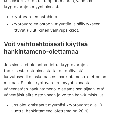
Kun lasket voiton tai tappion määrää, vähennä
kryptovarojen myyntihinnasta
kryptovarojen ostohinta
kryptovarojen ostoon, myyntiin ja säilytykseen
liittyvät kulut, kuten välityspalkkiot.
Voit vaihtoehtoisesti käyttää
hankintameno-olettamaa
Jos sinulla ei ole antaa tietoa kryptovarojen
todellisesta ostohinnasta tai ostopäivästä,
luovutusvoitto lasketaan ns. hankintameno-olettaman
mukaan. Silloin kryptovarojen myyntihinnasta
vähennetään hankintameno-olettama sen sijaan, että
vähentäisit siitä ostohinnan ja voiton hankkimiskulut.
Jos olet omistanut myymäsi kryptovarat alle 10
vuotta, hankintameno-olettama on 20 %