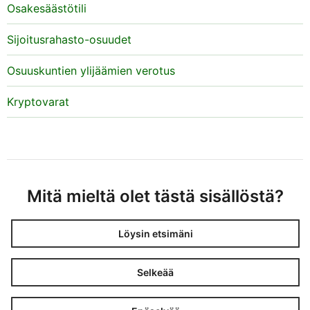
Osakesäästötili
Verohallinto saa tietoja ulkomailta saaduista tuloista
Sijoitusrahasto-osuudet
ja valvoo niiden ilmoittamista verotuksessa.
Osuuskuntien ylijäämien verotus
Lue lisää johdannaisten verotuksesta
Lue lisää automaattisesta tietojenvaihdosta
Kryptovarat
Mitä mieltä olet tästä sisällöstä?
Löysin etsimäni
Selkeää