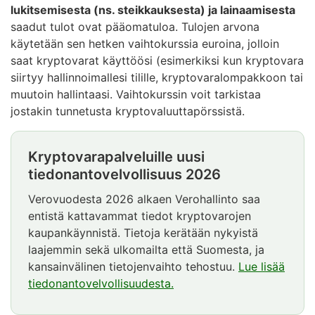
lukitsemisesta (ns. steikkauksesta) ja lainaamisesta
saadut tulot ovat pääomatuloa. Tulojen arvona
käytetään sen hetken vaihtokurssia euroina, jolloin
saat kryptovarat käyttöösi (esimerkiksi kun kryptovara
siirtyy hallinnoimallesi tilille, kryptovaralompakkoon tai
muutoin hallintaasi. Vaihtokurssin voit tarkistaa
jostakin tunnetusta kryptovaluuttapörssistä.
Kryptovarapalveluille uusi
Huomio
tiedonantovelvollisuus 2026
alkaa.
Verovuodesta 2026 alkaen Verohallinto saa
entistä kattavammat tiedot kryptovarojen
kaupankäynnistä. Tietoja kerätään nykyistä
laajemmin sekä ulkomailta että Suomesta, ja
kansainvälinen tietojenvaihto tehostuu.
Lue lisää
tiedonantovelvollisuudesta.
Huomio