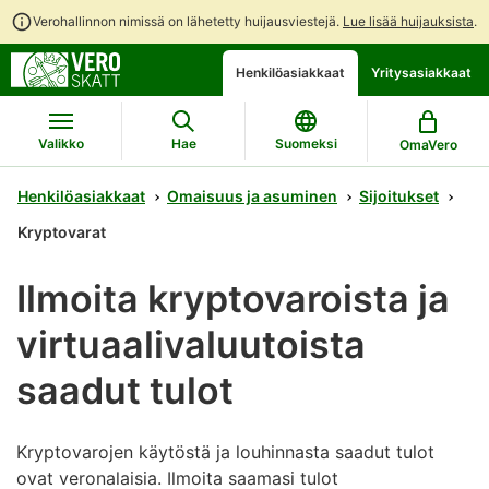
Verohallinnon nimissä on lähetetty huijausviestejä.
Lue lisää huijauksista
.
Siirry
Siirry
Avaa
Henkilöasiakkaat
Yritysasiakkaat
suoraan
koko
chattibotin
sisältöön
sivuston
keskustelu
hakuun
Valikko
Hae
Suomeksi
OmaVero
Henkilöasiakkaat
Omaisuus ja asuminen
Sijoitukset
Kryptovarat
Ilmoita kryptovaroista ja
virtuaalivaluutoista
saadut tulot
Kryptovarojen käytöstä ja louhinnasta saadut tulot
ovat veronalaisia. Ilmoita saamasi tulot