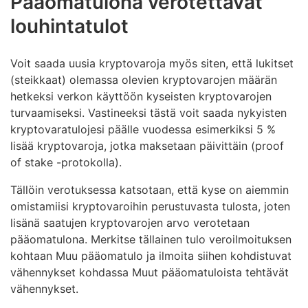
Pääomatulona verotettavat
euroa katsotaan verotuksessa vähennyskelpoiseksi
louhintatulot
menoksi. Kalle voi vähentää 900 euron
vähennyskelpoisen hankintamenon kerralla
tietokoneen ostovuoden veroilmoituksessa.
Voit saada uusia kryptovaroja myös siten, että lukitset
(steikkaat) olemassa olevien kryptovarojen määrän
hetkeksi verkon käyttöön kyseisten kryptovarojen
turvaamiseksi. Vastineeksi tästä voit saada nykyisten
kryptovaratulojesi päälle vuodessa esimerkiksi 5 %
lisää kryptovaroja, jotka maksetaan päivittäin (proof
of stake -protokolla).
Tällöin verotuksessa katsotaan, että kyse on aiemmin
omistamiisi kryptovaroihin perustuvasta tulosta, joten
lisänä saatujen kryptovarojen arvo verotetaan
pääomatulona. Merkitse tällainen tulo veroilmoituksen
kohtaan Muu pääomatulo ja ilmoita siihen kohdistuvat
vähennykset kohdassa Muut pääomatuloista tehtävät
vähennykset.