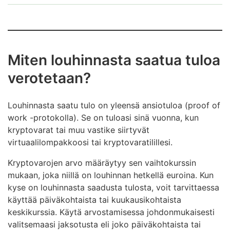
Sebastian on aikanaan ostanut 200 kryptovaluutta
A:ta hintaan 5 e/kappale. Hankintahinta on siis ollut
yhteensä 1 000 euroa. Sebastian ostaa
verkkokaupasta yhteensä 1 000 euron arvosta
Miten louhinnasta saatua tuloa
tavaroita, jotka hän maksaa kryptovaluutta A:lla.
verotetaan?
Maksun hetkellä kryptovaluutta A maksaa 10 euroa
kappaleelta. Hän siis vaihtaa 100 kryptovaluutta A:ta
kyseisiin tavaroihin.
Louhinnasta saatu tulo on yleensä ansiotuloa (proof of
work -protokolla). Se on tuloasi sinä vuonna, kun
Tavaroiden osto eli kryptovaluutan vaihtaminen
kryptovarat tai muu vastike siirtyvät
verkkokaupan tuotteisiin realisoi samalla
virtuaalilompakkoosi tai kryptovaratilillesi.
kryptovaluutan arvonmuutoksen verotuksen, jolloin
Sebastianille syntyy tässä tilanteessa pääomatulona
Kryptovarojen arvo määräytyy sen vaihtokurssin
verotettavaa luovutusvoittoa 1 000 euroa – 500
mukaan, joka niillä on louhinnan hetkellä euroina. Kun
euroa (= sadan kryptovaluutta A:n hankintahinta) =
kyse on louhinnasta saadusta tulosta, voit tarvittaessa
500 euroa.
käyttää päiväkohtaista tai kuukausikohtaista
keskikurssia. Käytä arvostamisessa johdonmukaisesti
Näin Sebastian ilmoittaa kryptovaluutan käytöstä
valitsemaasi jaksotusta eli joko päiväkohtaista tai