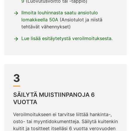
9
(Luovutusvoitto tai -tappio)
Ilmoita louhinnasta saatu ansiotulo
lomakkeella 50A
(Ansiotulot ja niistä
tehtävät vähennykset)
Lue lisää esitäytetystä veroilmoituksesta.
3
SÄILYTÄ MUISTIINPANOJA 6
VUOTTA
Veroilmoitukseen ei tarvitse liittää hankinta-,
osto- tai myyntidokumentteja. Säilytä kuitenkin
kuitit ja tositteet itselläsi 6 vuotta verovuoden