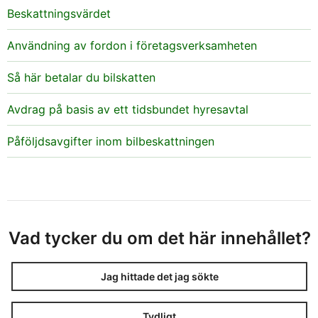
Beskattningsvärdet
Användning av fordon i företagsverksamheten
Så här betalar du bilskatten
Namnet på
x
Avdrag på basis av ett tidsbundet hyresavtal
fordonets
utrustningsnivå
Påföljdsavgifter inom bilbeskattningen
Vad tycker du om det här innehållet?
Fordonets
x
modellspecificering
Jag hittade det jag sökte
Tydligt