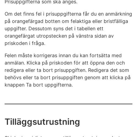
Prisuppgifterna som ska anges.
Klicka på knappen Spara, tabellen laddas upp i
Ange priskoden som du använder för att specificera
MinSkatt.
Fordonets priskod
x
Om det finns fel i prisuppgifterna får du en anmärkning
fordonsmodellen med i den prislista som du själv
på orangefärgad botten om felaktiga eller bristfälliga
När du har lyckats lägga till CSV-filen visas en
upprätthåller.
uppgifter. Dessutom syns det i tabellen ett
anmärkning på grön botten om att Filen har lagts
Pris
orangefärgat utropstecken på vänstra sidan av
till.
priskoden i fråga.
Du kan ta bort en felaktig fil genom att klicka på
Ange fordonsmodellens bilskattefria riktminutpris
knappen Ta bort filen.
inklusive moms.
Felen måste korrigeras innan du kan fortsätta med
anmälan. Klicka på priskoden för att öppna den och
Prisets giltighet
Du kan bara lägga till en bilaga till anmälan.
redigera eller ta bort prisuppgiften. Redigera det som
behövs eller ta bort prisuppgiften genom att klicka på
Ange prisets första giltighetsdag. Ange också prisets
knappen Ta bort uppgifterna.
sista giltighetsdag om du vet den.
Fordonets
x
När du har angett de begärda uppgifterna ska du
riktminutpris
klicka på OK.
Tilläggsutrustning
De prisuppgifter som lagts till syns i tabellen
Prisuppgifterna som ska anges.