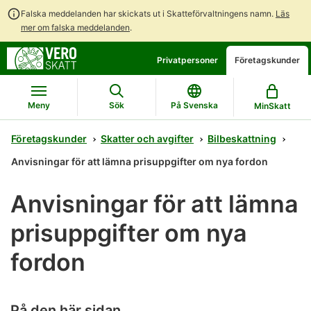
Falska meddelanden har skickats ut i Skatteförvaltningens namn.
Läs
mer om falska meddelanden
.
Gå
Gå
Privatpersoner
Företagskunder
direkt
till
till
hela
innehållet
webbplatsens
Meny
Sök
På Svenska
MinSkatt
sökning
Företagskunder
Skatter och avgifter
Bilbeskattning
Anvisningar för att lämna prisuppgifter om nya fordon
Anvisningar för att lämna
prisuppgifter om nya
fordon
På den här sidan