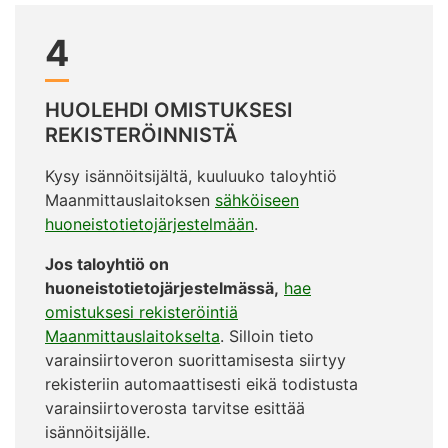
4
HUOLEHDI OMISTUKSESI
REKISTERÖINNISTÄ
Kysy isännöitsijältä, kuuluuko taloyhtiö
Maanmittauslaitoksen
sähköiseen
huoneistotietojärjestelmään
.
Jos taloyhtiö on
huoneistotietojärjestelmässä,
hae
omistuksesi rekisteröintiä
Maanmittauslaitokselta
. Silloin tieto
varainsiirtoveron suorittamisesta siirtyy
rekisteriin automaattisesti eikä todistusta
varainsiirtoverosta tarvitse esittää
isännöitsijälle.