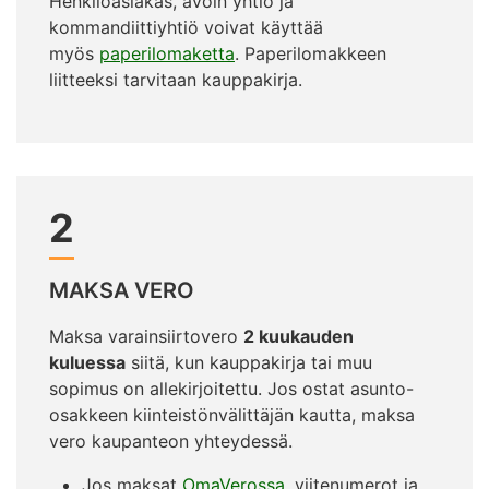
Henkilöasiakas, avoin yhtiö ja
kommandiittiyhtiö voivat käyttää
myös
paperilomaketta
. Paperilomakkeen
liitteeksi tarvitaan kauppakirja.
2
MAKSA VERO
Maksa varainsiirtovero
2 kuukauden
kuluessa
siitä, kun kauppakirja tai muu
sopimus on allekirjoitettu. Jos ostat asunto-
osakkeen kiinteistönvälittäjän kautta, maksa
vero kaupanteon yhteydessä.
Jos maksat
OmaVerossa
, viitenumerot ja