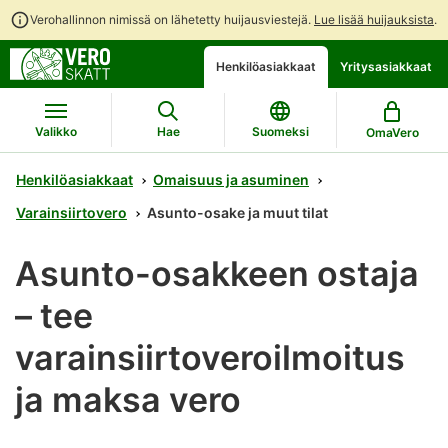
Verohallinnon nimissä on lähetetty huijausviestejä.
Lue lisää huijauksista
.
Siirry
Siirry
Avaa
Henkilöasiakkaat
Yritysasiakkaat
suoraan
koko
chattibotin
sisältöön
sivuston
keskustelu
hakuun
Valikko
Hae
Suomeksi
OmaVero
Henkilöasiakkaat
Omaisuus ja asuminen
Varainsiirtovero
Asunto-osake ja muut tilat
Asunto-osakkeen ostaja
– tee
varainsiirtoveroilmoitus
ja maksa vero