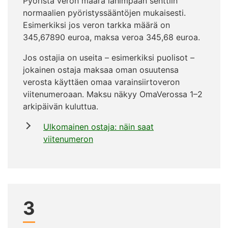
Pyöristä veron määrä lähimpään senttiin
normaalien pyöristyssääntöjen mukaisesti.
Esimerkiksi jos veron tarkka määrä on
345,67890 euroa, maksa veroa 345,68 euroa.
Jos ostajia on useita – esimerkiksi puolisot –
jokainen ostaja maksaa oman osuutensa
verosta käyttäen omaa varainsiirtoveron
viitenumeroaan. Maksu näkyy OmaVerossa 1–2
arkipäivän kuluttua.
Ulkomainen ostaja: näin saat
viitenumeron
3