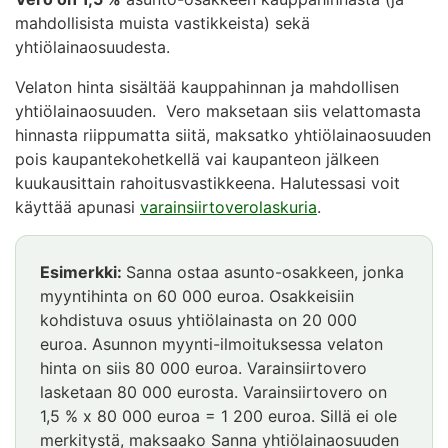
mahdollisista muista vastikkeista) sekä
yhtiölainaosuudesta.
Velaton hinta sisältää kauppahinnan ja mahdollisen
yhtiölainaosuuden. Vero maksetaan siis velattomasta
hinnasta riippumatta siitä, maksatko yhtiölainaosuuden
pois kaupantekohetkellä vai kaupanteon jälkeen
kuukausittain rahoitusvastikkeena. Halutessasi voit
käyttää apunasi
varainsiirtoverolaskuria
.
Esimerkki:
Sanna ostaa asunto-osakkeen, jonka
myyntihinta on 60 000 euroa. Osakkeisiin
kohdistuva osuus yhtiölainasta on 20 000
euroa. Asunnon myynti-ilmoituksessa velaton
hinta on siis 80 000 euroa. Varainsiirtovero
lasketaan 80 000 eurosta. Varainsiirtovero on
1,5 % x 80 000 euroa = 1 200 euroa. Sillä ei ole
merkitystä, maksaako Sanna yhtiölainaosuuden