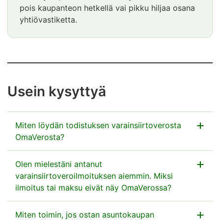
pois kaupanteon hetkellä vai pikku hiljaa osana
yhtiövastiketta.
Usein kysyttyä
Miten löydän todistuksen varainsiirtoverosta
OmaVerosta?
Kun olet ilmoittanut ja maksanut
Olen mielestäni antanut
varainsiirtoveron OmaVerossa, saat yleensä noin 2
varainsiirtoveroilmoituksen aiemmin. Miksi
arkipäivän kuluessa todistuksen
ilmoitus tai maksu eivät näy OmaVerossa?
varainsiirtoverosta OmaVeroon. Saat todistuksen
myös silloin, jos olet ostanut ensiasunnon.
Varainsiirtoverotus siirtyi OmaVeroon 8.11.2019.
Miten toimin, jos ostan asuntokaupan