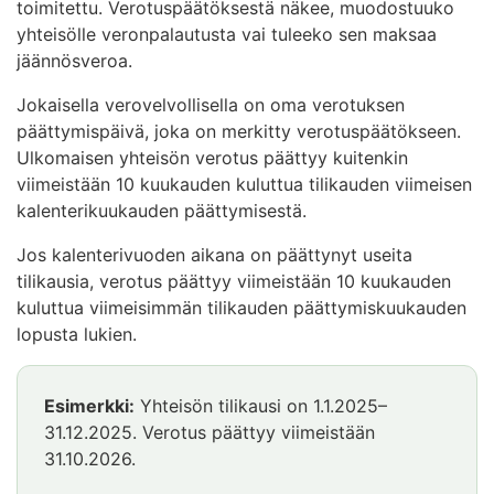
toimitettu. Verotuspäätöksestä näkee, muodostuuko
yhteisölle veronpalautusta vai tuleeko sen maksaa
jäännösveroa.
Jokaisella verovelvollisella on oma verotuksen
päättymispäivä, joka on merkitty verotuspäätökseen.
Ulkomaisen yhteisön verotus päättyy kuitenkin
viimeistään 10 kuukauden kuluttua tilikauden viimeisen
kalenterikuukauden päättymisestä.
Jos kalenterivuoden aikana on päättynyt useita
tilikausia, verotus päättyy viimeistään 10 kuukauden
kuluttua viimeisimmän tilikauden päättymiskuukauden
lopusta lukien.
Esimerkki:
Yhteisön tilikausi on 1.1.2025–
31.12.2025. Verotus päättyy viimeistään
31.10.2026.