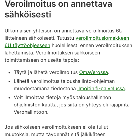
Veroilmoitus on annettava
sähköisesti
Ulkomaisen yhteisön on annettava veroilmoitus 6U
liitteineen sähköisesti. Tutustu
veroilmoituslomakkeen
6U täyttöohjeeseen
huolellisesti ennen veroilmoituksen
lähettämistä. Veroilmoituksen sähköiseen
toimittamiseen on useita tapoja:
Täytä ja lähetä veroilmoitus
OmaVerossa
.
Lähetä veroilmoitus taloushallinto-ohjelman
muodostamana tiedostona
Ilmoitin.fi-palvelussa
.
Voit ilmoittaa tietoja myös taloushallinnon
ohjelmiston kautta, jos siitä on yhteys eli rajapinta
Verohallintoon.
Jos sähköiseen veroilmoitukseen ei ole tullut
muutoksia, mutta täydennät sitä jälkikäteen