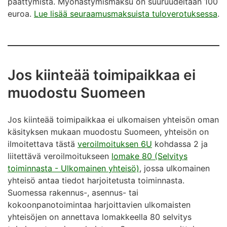
päättymistä. Myöhästymismaksu on suuruudeltaan 100
euroa.
Lue lisää seuraamusmaksuista tuloverotuksessa
.
Jos kiinteää toimipaikkaa ei
muodostu Suomeen
Jos kiinteää toimipaikkaa ei ulkomaisen yhteisön oman
käsityksen mukaan muodostu Suomeen, yhteisön on
ilmoitettava tästä
veroilmoituksen 6U
kohdassa 2 ja
liitettävä veroilmoitukseen
lomake 80 (Selvitys
toiminnasta - Ulkomainen yhteisö)
, jossa ulkomainen
yhteisö antaa tiedot harjoitetusta toiminnasta.
Suomessa rakennus-, asennus- tai
kokoonpanotoimintaa harjoittavien ulkomaisten
yhteisöjen on annettava lomakkeella 80 selvitys