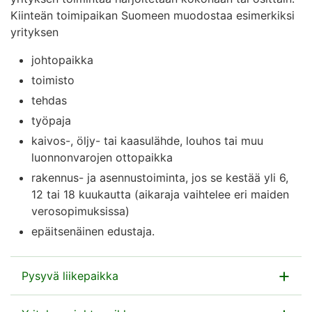
Kiinteän toimipaikan Suomeen muodostaa esimerkiksi
yrityksen
johtopaikka
toimisto
tehdas
työpaja
kaivos-, öljy- tai kaasulähde, louhos tai muu
luonnonvarojen ottopaikka
rakennus- ja asennustoiminta, jos se kestää yli 6,
12 tai 18 kuukautta (aikaraja vaihtelee eri maiden
verosopimuksissa)
epäitsenäinen edustaja.
Pysyvä liikepaikka