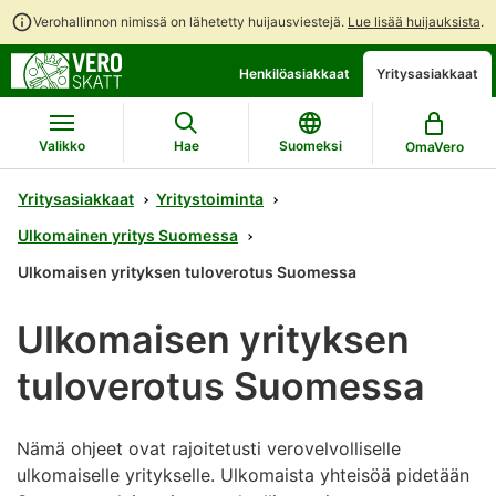
Verohallinnon nimissä on lähetetty huijausviestejä.
Lue lisää huijauksista
.
Siirry
Siirry
Henkilöasiakkaat
Yritysasiakkaat
suoraan
koko
sisältöön
sivuston
hakuun
Valikko
Hae
Suomeksi
OmaVero
Yritysasiakkaat
Yritystoiminta
Ulkomainen yritys Suomessa
Ulkomaisen yrityksen tuloverotus Suomessa
Ulkomaisen yrityksen
tuloverotus Suomessa
Nämä ohjeet ovat rajoitetusti verovelvolliselle
ulkomaiselle yritykselle. Ulkomaista yhteisöä pidetään