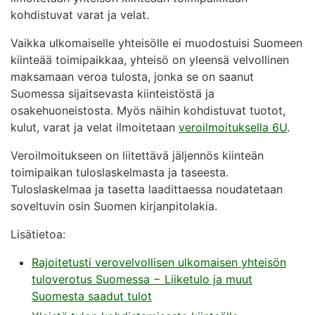
kohdistuvat varat ja velat.
Vaikka ulkomaiselle yhteisölle ei muodostuisi Suomeen
kiinteää toimipaikkaa, yhteisö on yleensä velvollinen
maksamaan veroa tulosta, jonka se on saanut
Suomessa sijaitsevasta kiinteistöstä ja
osakehuoneistosta. Myös näihin kohdistuvat tuotot,
kulut, varat ja velat ilmoitetaan
veroilmoituksella 6U
.
Veroilmoitukseen on liitettävä jäljennös kiinteän
toimipaikan tuloslaskelmasta ja taseesta.
Tuloslaskelmaa ja tasetta laadittaessa noudatetaan
soveltuvin osin Suomen kirjanpitolakia.
Lisätietoa:
Rajoitetusti verovelvollisen ulkomaisen yhteisön
tuloverotus Suomessa − Liiketulo ja muut
Suomesta saadut tulot