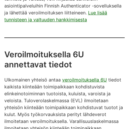
asiointipalveluihin Finnish Authenticator -sovelluksella
ja lähettää veroilmoituksen liitteineen.
Lue lisää
tunnisteen ja valtuuden hankkimisesta
Veroilmoituksella 6U
annettavat tiedot
Ulkomainen yhteisö antaa
veroilmoituksella 6U
tiedot
kaikista kiinteään toimipaikkaan kohdistuvista
elinkeinotoiminnan tuotoista, kuluista, varoista ja
veloista. Tuloverolaskelmassa (EVL) ilmoitetaan
yhteisön kiinteään toimipaikkaan kohdistuvat tuotot ja
kulut. Myös työkorvauksista perityt lähdeverot
ilmoitetaan veroilmoituksella. Varallisuuslaskelmassa
ilmoitetaan yhteisön kiinteään toimipaikkaan