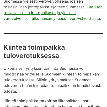
Suomessa yleisesti verovelvollisena, jos sen
tosiasiallinen johtopaikka sijaitsee Suomessa.
Lue lisää
tosiasiallisesta johtopaikasta ja yleisesti
verovelvollisen ulkomaisen yhteisön verovelvoitteista
.
Kiinteä toimipaikka
tuloverotuksessa
Ulkomaisen yrityksen toiminta Suomessa voi
muodostaa yritykselle Suomeen kiinteän toimipaikan
tuloverotuksessa. Silloin yritys maksaa Suomeen
tuloveroa tähän kiinteään toimipaikkaan kohdistuvasta
tulosta.
Kiinteä toimipaikka tarkoittaa liikepaikkaa, josta
yrityksen toimintaa harjoitetaan kokonaan tai osittain.